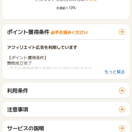
10%
友達紹介
ポイント獲得条件
必ずお読みください
アフィリエイト広告を利用しています
【ポイント獲得条件】
買取成立完了
※不正や虚偽情報で登録された場合は除きます。
もっと見る
【ポイント獲得対象外条件】
イタズラ・不正・虚偽
利用条件
「 サイトへ行ってポイントGET 」ボタンから広告主サイトを
【お問い合わせについて】
訪問し、ご利用ください。
※本広告は以下に関する調査依頼を一切お受けできません。
サイトに移動してからお申し込みやお買い物が完了するまでの
ポイントタウンサポートでも対応いたしかねますので、ご了承
注意事項
間に、同じブラウザ（※）で他のサイトに移動した場合はポイン
のうえご利用ください。
ポイントの獲得の対象となるのは、税抜き・送料抜き価格とな
ト獲得ができません。
・獲得予定ポイントに反映されない
ります。
「 サイトへ行ってポイントGET 」ボタンを押した時とサービ
・非承認理由
一部のサービスにつきましては、1商品につき10円単位の金額
サービスの説明
ス・お買い物利用時で、デバイス・ブラウザが異なる場合はポ
は切り捨てとなります。