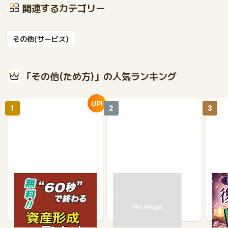
関連するカテゴリー
その他(サービス)
「その他(ため方)」の人気ランキング
UP!
1
2
3
【無料・60秒で終わる】
モニポ LINE会員登録
復縁
資産形成に関するアンケ
ケー
ート
1,200
64
675