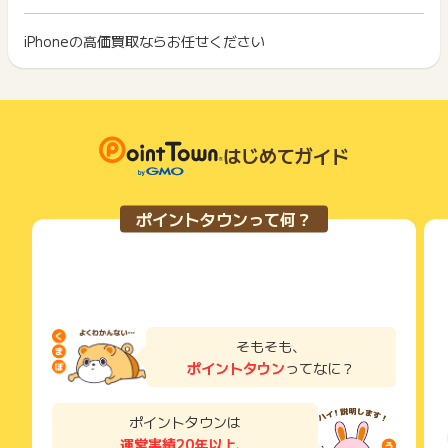
※ポイントに関するお問い合わせは、
ポイントタウンのサポート
イント獲得ができません。
ポイント獲得が1ポイント未満のものは切り捨てとなり、ポイ
までお問い合わせください。ポイントについて、広告主に直接
ント履歴には記載されません。
iPhoneの高価買取ならお任せください
2回以上同じお買い物・サービスをご利用される場合は、毎回
お問い合わせをした場合、ポイント獲得対象外となる場合がご
原則として広告主側のポイント等を利用して支払われた金額分
ポイントタウンに戻り、「 サイトへ行ってポイントGET 」ボ
ざいます。
につきましては、ポイントタウンのポイント獲得の対象には含
もっと見る
タンを押してからご利用ください。
まれません。
広告主が運営しているサービスの都合もしくは会員様の都合で
下記の事項に該当する場合、広告主側で対象外とみなし、「獲
商品の交換や一部でもキャンセルされた場合、ポイントが無効
得無効」となる可能性があります。
になる可能性もございます。
はじめてガイド
・同一端末や同一世帯で、繰り返し利用不可のサービス・お買
各サービス・お買い物の獲得ポイントや獲得条件、キャンペー
い物を複数回ご利用された場合
ン期間が予告なしに変更される場合がございますが、ご利用さ
・他のポイントサイトや比較サイト、検索サイトなどを経由し
れた時点の条件が適用されます。
て一度でも同サービス・お買い物を利用されたことがある場合
ポイントタウンって何？
条件を達成しているかどうかは各広告主ではなく、代理店が行
ご利用前には、Cookieの削除をおこなっていただくことを推奨
っているため、広告主はポイントに関する詳細を把握しており
します。
ません。
そのため、ポイントタウンのポイントに関するお問い合わせを
サービス・お買い物利用時にお電話など2つ以上の申し込み方
広告主様に直接行わないようお願いいたします。
法がある場合、必ずサイト上のWEBフォームからお申し込みく
掲載中のプログラムの掲載終了日はあくまで予定となってお
ださい。
り、急遽終了となる場合がございます。
各サービス・お買い物に掲載されている獲得条件を必ずよくお
そもそも、
広告に遷移しない場合は掲載が終了となっておりポイントが獲
読みください。
ポイントタウン
ってなに？
得できませんので、ご注意くださいませ。
お申し込みやお買い物後、利用したサイトから送られる購入完
了などのメールは、ポイント獲得するまで必ず保管してくださ
ポイントタウンは
い。
運営実績20年以上
、