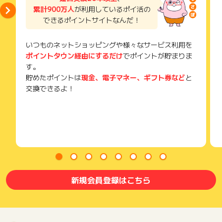
獲得待ち・獲得失敗の状態でお問い合わせされる際に、該当の
累計900万人
が利用しているポイ活の
メールを送っていただく場合がございます。
できるポイントサイトなんだ！
そのため、紛失・破棄された場合は対応いたしかねますので、
ご注意ください。
いつものネットショッピングや様々なサービス利用を
(※) SafariやChromeなどwebサイトを表示するアプリのこと
ポイントタウン経由にするだけ
でポイントが貯まりま
す。
貯めたポイントは
現金、電子マネー、ギフト券など
と
交換できるよ！
新規会員登録はこちら