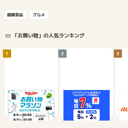
健康食品
グルメ
「お買い物」の人気ランキング
1
2
3
楽天市場
Yahoo!ショッピング
au 
（旧：
1%
1%