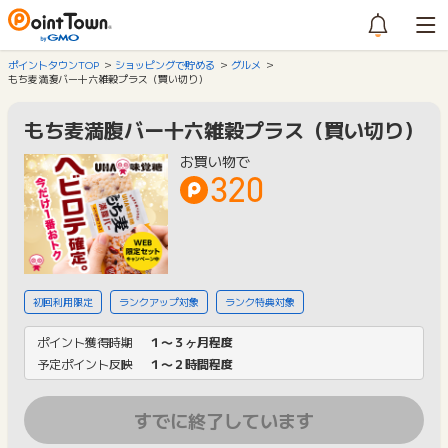
ポイントタウンTOP
ショッピングで貯める
グルメ
もち麦満腹バー十六雑穀プラス（買い切り）
もち麦満腹バー十六雑穀プラス（買い切り）
お買い物で
320
初回利用限定
ランクアップ対象
ランク特典対象
ポイント獲得時期
１〜３ヶ月程度
予定ポイント反映
１〜２時間程度
すでに終了しています