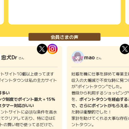
会員さまの声
忠犬Dr
mao
さん
さん
ントサイト10個以上使ってます
妊娠を機に仕事を辞めて専業主
ポイントタウンは私の主力サイト
収入の大幅減で不安な時に見つ
。
が"ポイントタウン"でした。
件多い
普段から利用するショッピング
ンク制度でポイント最大＋15%
を、
ポイントタウンを経由する
スタマー対応がいい
で、さらにポイントがもらえる
イントサイトに必須な条件を高水
た時は衝撃的でした！
全てクリアしており、特に②はE
家計を助けてくれる大事な存在
イトの買い物で使ってるだけで、
ントタウン。