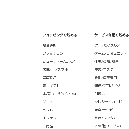
ショッピングで貯める
サービス利用で貯める
総合通販
クーポン/グルメ
ファッション
ゲーム/コミュニティ
ビューティー/コスメ
仕事/資格/教育
家電/PC/スマホ
美容/エステ
健康食品
金融/資産運用
花・ギフト
通信/プロバイダ
本/ミュージック/DVD
引越し
グルメ
クレジットカード
ペット
音楽/テレビ
インテリア
旅行/レンタカー
日用品
その他(サービス)