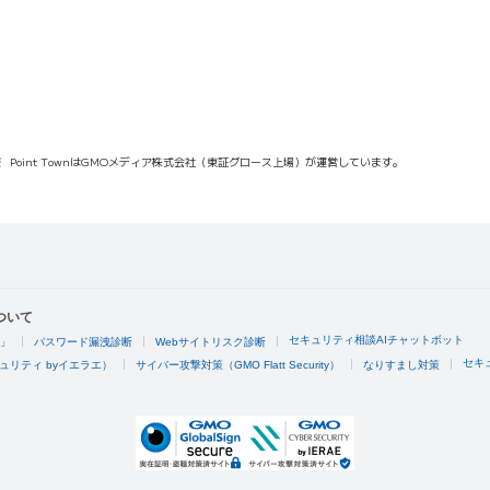
報
Point TownはGMOメディア株式会社（東証グロース上場）が運営しています。
ついて
セキュリティ相談AIチャットボット
4」
パスワード漏洩診断
Webサイトリスク診断
セキ
ュリティ byイエラエ）
サイバー攻撃対策（GMO Flatt Security）
なりすまし対策