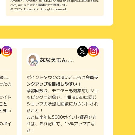
Amazon、Amazon.co.jpおよびAmazon.co.jpのロゴはAmazon.
com, inc.またはその関連会社の商標です。
© 2026 iTunes K.K. All rights reserved.
ななえもん
さん
婦に。
ポイントタウンの凄いところは
会員ラ
けたの
ンクアップを目指しやすい！
承認回数は、モニターも対象だしショ
サイト
ッピングも対象で、1番凄いのは同じ
こと
ショップの承認も回数にカウントされ
と知っ
ること！
あとは半年に5000ポイント獲得でき
のポイ
れば、それだけで、15%アップにな
る！