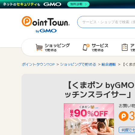
無料診断
ショッピング
サービス
ア
で貯める
で貯める
で
ポイントタウンTOP
ショッピングで貯める
総合通販
【くま
【くまポン byG
ッチンスライサー」
お買い
何度で