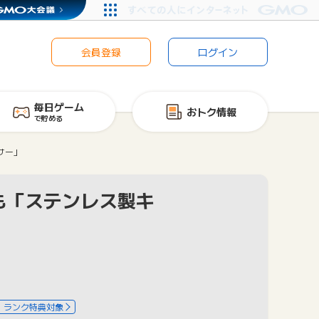
会員登録
ログイン
毎日ゲーム
おトク情報
で貯める
サー」
も「ステンレス製キ
ランク特典対象