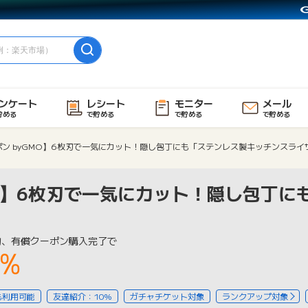
ンケート
レシート
モニター
メール
貯める
で貯める
で貯める
で貯める
ポン byGMO】6枚刃で一気にカット！隠し包丁にも「ステンレス製キッチンスライ
MO】6枚刃で一気にカット！隠し包丁に
物、有償クーポン購入完了で
3%
も利用可能
友達紹介：10%
ガチャチケット対象
ランクアップ対象