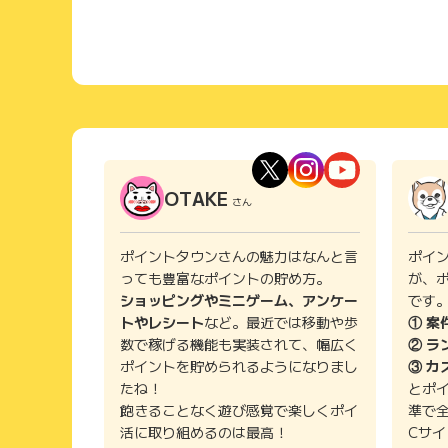
OTAKE
さん
ポイントタウンさんの魅力はなんと言
ポイ
っても豊富なポイントの貯め方。
が、
ショッピングやミニゲーム、アンケー
です
トやレシート
など。最近では移動や歩
① 案
数で稼げる機能も実装されて、幅広く
② ラ
ポイントを貯められるようになりまし
③ カ
たね！
とポ
飽きることなく遊び感覚で楽しくポイ
準で
活に取り組めるのは最高！
Cサ