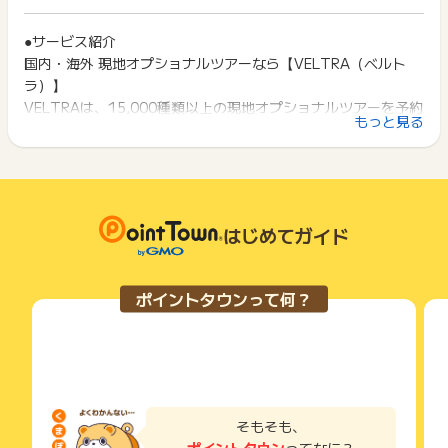
ト獲得ができません。
・禁止行為により申込が発生した場合
ポイント獲得が1ポイント未満のものは切り捨てとなり、ポイ
・クーポンを使用して予約した場合
ント履歴には記載されません。
●サービス紹介
2回以上同じお買い物・サービスをご利用される場合は、毎回
・https://www.veltra.com/jp/online/、またはhttps://ww
原則として広告主側のポイント等を利用して支払われた金額分
国内・海外 現地オプショナルツアーなら【VELTRA（ベルト
ポイントタウンに戻り、「 申込をしてポイントGET 」ボタン
w.veltra.com/jp/ticket/傘下の商品を購入した場合
につきましては、ポイントタウンのポイント獲得の対象には含
を押してからご利用ください。
ラ）】
※上記URLだとお探しのページが見つかりません と表示され
まれません。
VELTRAは、15,000種類以上の現地オプショナルツアーを予約
ますが、
広告主が運営しているサービスの都合もしくは会員様の都合で
下記の事項に該当する場合、広告主側で対象外とみなし、「獲
もっと見る
https://www.veltra.com/jp/ticket/facilities/3457/ の
できる現地ツアー専門サイトです。
商品の交換や一部でもキャンセルされた場合、ポイントが無効
得無効」となる可能性があります。
ように商品番号追加されるとページ表示がされます。
になる可能性もございます。
・同一端末や同一世帯で、繰り返し利用不可のサービス・お買
・モニターツアープランでの予約の場合
各サービス・お買い物の獲得ポイントや獲得条件、キャンペー
●おすすめポイント
い物を複数回ご利用された場合
・日本語ページ以外での予約の場合
ン期間が予告なしに変更される場合がございますが、ご利用さ
・他のポイントサイトや比較サイト、検索サイトなどを経由し
観光ツアー、世界遺産観光、マリンスポーツ、ダイビング、ゴ
・予約から催行までの期間が365日を超える場合
れた時点の条件が適用されます。
て一度でも同サービス・お買い物を利用されたことがある場合
ルフ、スパ・エステ、ディナークルーズ、ショーエンターテイ
・ベルトラクルーズ（https://cruise.veltra.com/ja）の申込
条件を達成しているかどうかは各広告主ではなく、代理店が行
はじめてガイド
ご利用前には、Cookieの削除をおこなっていただくことを推奨
ンメント、交通手段、テーマパークチケットなど海外・国内現
っているため、広告主はポイントに関する詳細を把握しており
します。
【お問い合わせについて】
地で参加可能な幅広いジャンルが充実しております！
ません。
条件達成日から90日以内に下記項目をご記入の上お問い合わせ
そのため、ポイントタウンのポイントに関するお問い合わせを
サービス・お買い物利用時にお電話など2つ以上の申し込み方
ポイントタウンって何？
ください。
広告主様に直接行わないようお願いいたします。
日本国内から海外まで幅広く展開。直前予約が可能な商品も多
法がある場合、必ずサイト上のWEBフォームからお申し込みく
調査時必要項目：購入or登録日、受付（注文）番号、エビデン
掲載中のプログラムの掲載終了日はあくまで予定となってお
ださい。
数取り揃えております！
スメール
り、急遽終了となる場合がございます。
各サービス・お買い物に掲載されている獲得条件を必ずよくお
体験の詳細ページ、ご予約、カスタマーサポートもすべて日本
広告に遷移しない場合は掲載が終了となっておりポイントが獲
読みください。
語だから、安心した旅をお楽しみいただけます。
※ポイントに関するお問い合わせは、
ポイントタウンのサポート
得できませんので、ご注意くださいませ。
までお問い合わせください。ポイントについて、広告主に直接
お申し込みやお買い物後、利用したサイトから送られる購入完
お問い合わせをした場合、ポイント獲得対象外となる場合がご
了などのメールは、ポイント獲得するまで必ず保管してくださ
そもそも、
ざいます。
い。
ポイントタウン
ってなに？