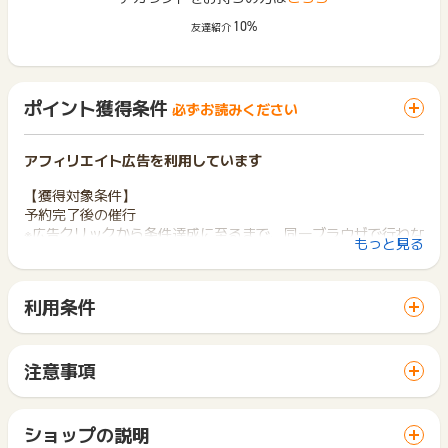
10%
友達紹介
ポイント獲得条件
必ずお読みください
アフィリエイト広告を利用しています
【獲得対象条件】
予約完了後の催行
※広告クリックから条件達成に至るまで、同一ブラウザで行わな
もっと見る
いと対象外となります。
【獲得対象外条件】
利用条件
・ご予約後、予約のキャンセルや、アクティビティの不催行が
「 申込をしてポイントGET 」ボタンから広告主サイトを訪問
生じた場合
し、ご利用ください。
・当サイト経由後、別のサイトを訪問し、そこから再度サイト
サイトに移動してからお申し込みやお買い物が完了するまでの
に遷移して予約が発生した場合（検索エンジン含む）
注意事項
間に、同じブラウザ（※）で他のサイトに移動した場合はポイン
・ユーザのブラウザの設定で、Javascript、クッキーがオフと
ポイントの獲得の対象となるのは、税抜き・送料抜き価格とな
ト獲得ができません。
なっている場合
ります。
「 申込をしてポイントGET 」ボタンを押した時とサービス・
・フレームを使用したページ経由での購入により報酬が発生し
一部のサービスにつきましては、1商品につき10円単位の金額
ショップの説明
お買い物利用時で、デバイス・ブラウザが異なる場合はポイン
た場合
は切り捨てとなります。