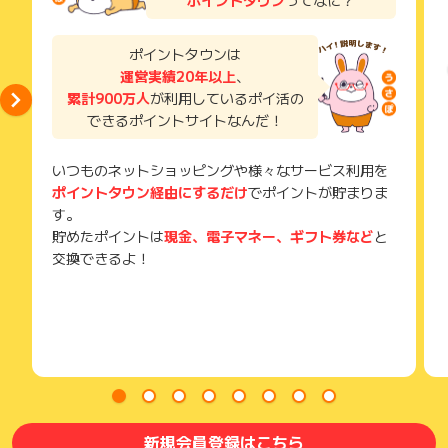
獲得待ち・獲得失敗の状態でお問い合わせされる際に、該当の
メールを送っていただく場合がございます。
そのため、紛失・破棄された場合は対応いたしかねますので、
ポイントタウンは
ご注意ください。
運営実績20年以上
、
累計900万人
が利用しているポイ活の
(※) SafariやChromeなどwebサイトを表示するアプリのこと
できるポイントサイトなんだ！
いつものネットショッピングや様々なサービス利用を
ポイントタウン経由にするだけ
でポイントが貯まりま
す。
貯めたポイントは
現金、電子マネー、ギフト券など
と
交換できるよ！
新規会員登録はこちら