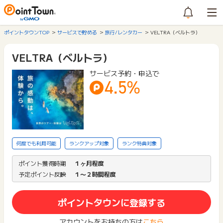
ポイントタウンTOP
サービスで貯める
旅行/レンタカー
VELTRA（ベルトラ）
VELTRA（ベルトラ）
サービス予約・申込で
4.5%
何度でも利用可能
ランクアップ対象
ランク特典対象
ポイント獲得時期
１ヶ月程度
予定ポイント反映
１〜２時間程度
ポイントタウンに登録する
アカウントをお持ちの方は
こちら