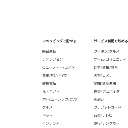
ショッピングで貯める
サービス利用で貯める
総合通販
クーポン/グルメ
ファッション
ゲーム/コミュニティ
ビューティー/コスメ
仕事/資格/教育
家電/PC/スマホ
美容/エステ
健康食品
金融/資産運用
花・ギフト
通信/プロバイダ
本/ミュージック/DVD
引越し
グルメ
クレジットカード
ペット
音楽/テレビ
インテリア
旅行/レンタカー