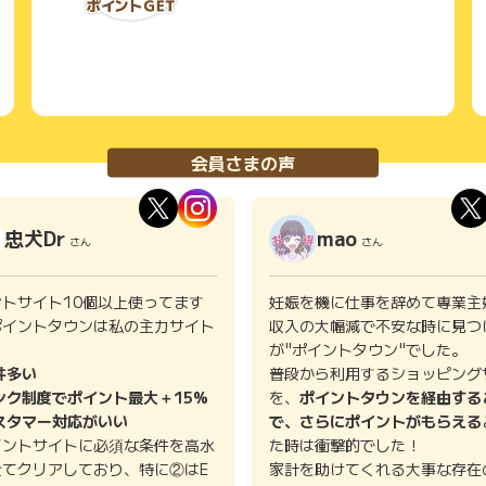
会員さまの声
忠犬Dr
mao
さん
さん
ントサイト10個以上使ってます
妊娠を機に仕事を辞めて専業主
ポイントタウンは私の主力サイト
収入の大幅減で不安な時に見つ
。
が"ポイントタウン"でした。
件多い
普段から利用するショッピング
ンク制度でポイント最大＋15%
を、
ポイントタウンを経由する
スタマー対応がいい
で、さらにポイントがもらえる
イントサイトに必須な条件を高水
た時は衝撃的でした！
全てクリアしており、特に②はE
家計を助けてくれる大事な存在