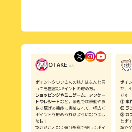
OTAKE
さん
ポイントタウンさんの魅力はなんと言
ポイ
っても豊富なポイントの貯め方。
が、
ショッピングやミニゲーム、アンケー
です
トやレシート
など。最近では移動や歩
① 案
数で稼げる機能も実装されて、幅広く
② ラ
ポイントを貯められるようになりまし
③ カ
たね！
とポ
飽きることなく遊び感覚で楽しくポイ
準で