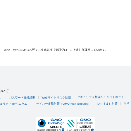
報
Point TownはGMOメディア株式会社（東証グロース上場）が運営しています。
ついて
セキュリティ相談AIチャットボット
4」
パスワード漏洩診断
Webサイトリスク診断
セキ
ュリティ byイエラエ）
サイバー攻撃対策（GMO Flatt Security）
なりすまし対策