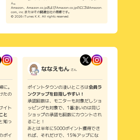
ん。
Amazon、Amazon.co.jpおよびAmazon.co.jpのロゴはAmazon.
com, inc.またはその関連会社の商標です。
© 2026 iTunes K.K. All rights reserved.
ななえもん
さん
婦に。
ポイントタウンの凄いところは
会員ラ
けたの
ンクアップを目指しやすい！
承認回数は、モニターも対象だしショ
サイト
ッピングも対象で、1番凄いのは同じ
こと
ショップの承認も回数にカウントされ
と知っ
ること！
あとは半年に5000ポイント獲得でき
のポイ
れば、それだけで、15%アップにな