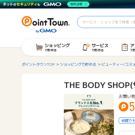
無料診断
ショッピング
サービス
ア
で貯める
で貯める
で
ポイントタウンTOP
ショッピングで貯める
ビューティー/コス
THE BODY SHO
お買い
何度で