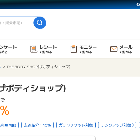
ンケート
レシート
モニター
メール
貯める
で貯める
で貯める
で貯める
メ
THE BODY SHOP(ザボディショップ)
P(ザボディショップ)
物で
5%
も利用可能
友達紹介：10%
ガチャチケット対象
ランクアップ対象