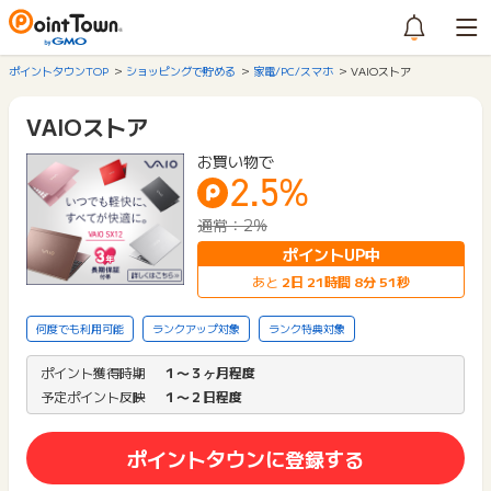
ポイントタウンTOP
ショッピングで貯める
家電/PC/スマホ
VAIOストア
VAIOストア
お買い物で
2.5%
通常：2%
ポイントUP中
あと
2
日
21
時間
8
分
51
秒
何度でも利用可能
ランクアップ対象
ランク特典対象
ポイント獲得時期
１〜３ヶ月程度
予定ポイント反映
１〜２日程度
ポイントタウンに登録する