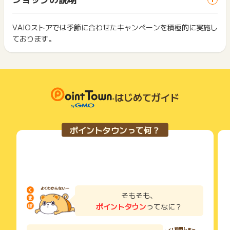
ス・お買い物利用時で、デバイス・ブラウザが異なる場合はポ
【獲得の調査に必要な項目】
は切り捨てとなります。
イント獲得ができません。
・オーダーID
ポイント獲得が1ポイント未満のものは切り捨てとなり、ポイ
サンクスメール、またはマイページ（購入履歴）にてご確認く
ント履歴には記載されません。
VAIOストアでは季節に合わせたキャンペーンを積極的に実施し
2回以上同じお買い物・サービスをご利用される場合は、毎回
ださい。
原則として広告主側のポイント等を利用して支払われた金額分
ております。
ポイントタウンに戻り、「 ショッピングでポイントGET 」ボ
につきましては、ポイントタウンのポイント獲得の対象には含
もっと見る
タンを押してからご利用ください。
まれません。
※ポイントに関するお問い合わせは、
ポイントタウンのサポート
広告主が運営しているサービスの都合もしくは会員様の都合で
下記の事項に該当する場合、広告主側で対象外とみなし、「獲
までお問い合わせください。ポイントについて、広告主に直接
商品の交換や一部でもキャンセルされた場合、ポイントが無効
得無効」となる可能性があります。
お問い合わせをした場合、ポイント獲得対象外となる場合がご
になる可能性もございます。
・同一端末や同一世帯で、繰り返し利用不可のサービス・お買
ざいます。
各サービス・お買い物の獲得ポイントや獲得条件、キャンペー
はじめてガイド
い物を複数回ご利用された場合
ン期間が予告なしに変更される場合がございますが、ご利用さ
・他のポイントサイトや比較サイト、検索サイトなどを経由し
れた時点の条件が適用されます。
て一度でも同サービス・お買い物を利用されたことがある場合
条件を達成しているかどうかは各広告主ではなく、代理店が行
ご利用前には、Cookieの削除をおこなっていただくことを推奨
ポイントタウンって何？
っているため、広告主はポイントに関する詳細を把握しており
します。
ません。
そのため、ポイントタウンのポイントに関するお問い合わせを
サービス・お買い物利用時にお電話など2つ以上の申し込み方
広告主様に直接行わないようお願いいたします。
法がある場合、必ずサイト上のWEBフォームからお申し込みく
掲載中のプログラムの掲載終了日はあくまで予定となってお
ださい。
り、急遽終了となる場合がございます。
各サービス・お買い物に掲載されている獲得条件を必ずよくお
広告に遷移しない場合は掲載が終了となっておりポイントが獲
読みください。
そもそも、
得できませんので、ご注意くださいませ。
ポイントタウン
ってなに？
お申し込みやお買い物後、利用したサイトから送られる購入完
了などのメールは、ポイント獲得するまで必ず保管してくださ
い。