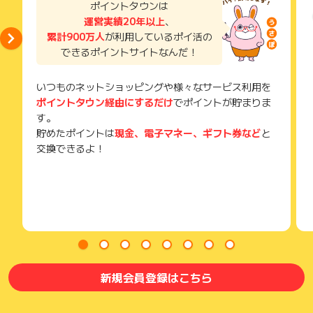
ポイントタウンは
獲得待ち・獲得失敗の状態でお問い合わせされる際に、該当の
運営実績20年以上
、
メールを送っていただく場合がございます。
累計900万人
が利用しているポイ活の
そのため、紛失・破棄された場合は対応いたしかねますので、
できるポイントサイトなんだ！
ご注意ください。
(※) SafariやChromeなどwebサイトを表示するアプリのこと
いつものネットショッピングや様々なサービス利用を
ポイントタウン経由にするだけ
でポイントが貯まりま
す。
貯めたポイントは
現金、電子マネー、ギフト券など
と
交換できるよ！
新規会員登録はこちら