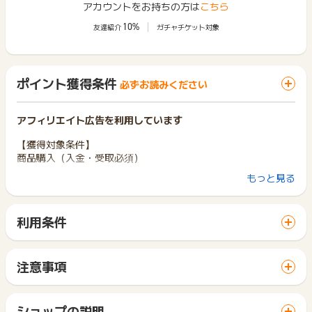
アカウントをお持ちの方は
こちら
10%
友達紹介
ガチャチケット対象
ポイント獲得条件
必ずお読みください
アフィリエイト広告を利用しています
【獲得対象条件】
商品購入（入金・受取必須）
もっと見る
【獲得対象外条件】
虚偽、いたずら、重複
登録不備
利用条件
注文キャンセル（クーリングオフ）
「 ショッピングでポイントGET 」ボタンから広告主サイトを
消費税 送料 クーポンおよびキャンペーンでの値引額分
訪問し、ご利用ください。
※最終的にお支払いいただいた金額分のみ獲得対象となります。
サイトに移動してからお申し込みやお買い物が完了するまでの
キャンセル、返品となった場合
注意事項
間に、同じブラウザ（※）で他のサイトに移動した場合はポイン
VAIOストア（https://store.vaio.com/shop/）以外でのVAI
ポイントの獲得の対象となるのは、税抜き・送料抜き価格とな
ト獲得ができません。
O製品注文、またAmazon店・楽天市場店でのご注文
ります。
「 ショッピングでポイントGET 」ボタンを押した時とサービ
一部のサービスにつきましては、1商品につき10円単位の金額
ショップの説明