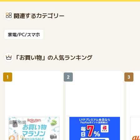
関連するカテゴリー
家電/PC/スマホ
「お買い物」の人気ランキング
1
2
3
楽天市場
Yahoo!ショッピング
au 
（旧：
1%
1%