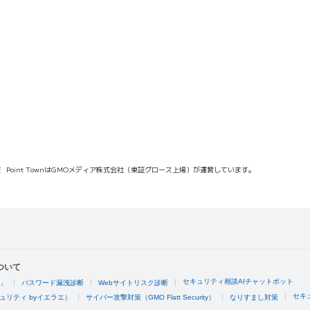
報
Point TownはGMOメディア株式会社（東証グロース上場）が運営しています。
ついて
セキュリティ相談AIチャットボット
4」
パスワード漏洩診断
Webサイトリスク診断
セキ
ュリティ byイエラエ）
サイバー攻撃対策（GMO Flatt Security）
なりすまし対策