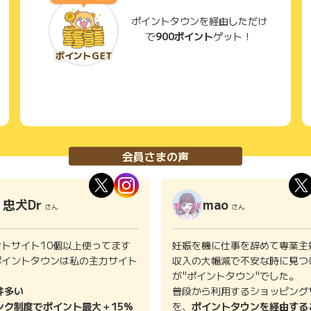
ポイントタウンを経由しただけ
で
900ポイント
ゲット！
会員さまの声
忠犬Dr
mao
さん
さん
ントサイト10個以上使ってます
妊娠を機に仕事を辞めて専業主
ポイントタウンは私の主力サイト
収入の大幅減で不安な時に見つ
。
が"ポイントタウン"でした。
件多い
普段から利用するショッピング
ンク制度でポイント最大＋15%
を、
ポイントタウンを経由する