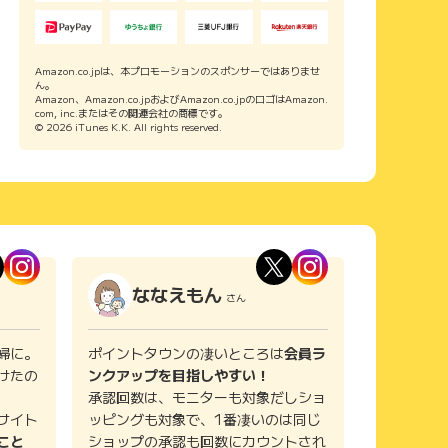
Amazon.co.jpは、本プロモーションのスポンサーではありませ
ん。
Amazon、Amazon.co.jpおよびAmazon.co.jpのロゴはAmazon.
com, inc.またはその関連会社の商標です。
© 2026 iTunes K.K. All rights reserved.
ななえもん
さん
婦に。
ポイントタウンの凄いところは
会員ラ
けたの
ンクアップを目指しやすい！
承認回数は、モニターも対象だしショ
サイト
ッピングも対象で、1番凄いのは同じ
こと
ショップの承認も回数にカウントされ