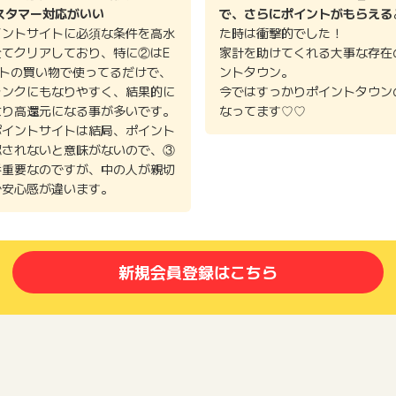
スタマー対応がいい
で、さらにポイントがもらえる
イントサイトに必須な条件を高水
た時は衝撃的でした！
全てクリアしており、特に②はE
家計を助けてくれる大事な存在
イトの買い物で使ってるだけで、
ントタウン。
ランクにもなりやすく、結果的に
今ではすっかりポイントタウン
より高還元になる事が多いです。
なってます♡♡
ポイントサイトは結局、ポイント
認されないと意味がないので、③
番重要なのですが、中の人が親切
で安心感が違います。
新規会員登録はこちら