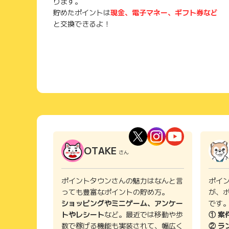
ります。
貯めたポイントは
現金、電子マネー、ギフト券など
と交換できるよ！
OTAKE
さん
ポイントタウンさんの魅力はなんと言
ポイ
っても豊富なポイントの貯め方。
が、
ショッピングやミニゲーム、アンケー
です
トやレシート
など。最近では移動や歩
① 案
数で稼げる機能も実装されて、幅広く
② ラ