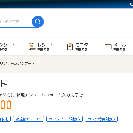
ンケート
レシート
モニター
メール
貯める
で貯める
で貯める
で貯める
リフォームアンケート
ト
ため方)、新規アンケートフォーム入力完了で
00
用限定
友達紹介：10%
ランクアップ対象
ランク特典対象