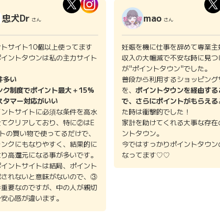
忠犬Dr
mao
さん
さん
ントサイト10個以上使ってます
妊娠を機に仕事を辞めて専業主
ポイントタウンは私の主力サイト
収入の大幅減で不安な時に見つ
。
が"ポイントタウン"でした。
件多い
普段から利用するショッピング
ンク制度でポイント最大＋15%
を、
ポイントタウンを経由する
スタマー対応がいい
で、さらにポイントがもらえる
イントサイトに必須な条件を高水
た時は衝撃的でした！
全てクリアしており、特に②はE
家計を助けてくれる大事な存在
イトの買い物で使ってるだけで、
ントタウン。
ランクにもなりやすく、結果的に
今ではすっかりポイントタウン
より高還元になる事が多いです。
なってます♡♡
ポイントサイトは結局、ポイント
認されないと意味がないので、③
番重要なのですが、中の人が親切
で安心感が違います。