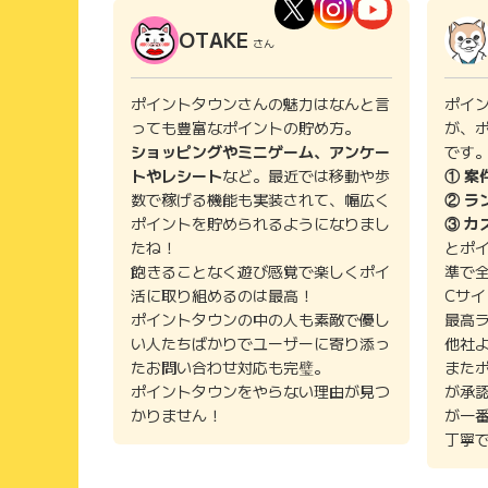
OTAKE
さん
ポイントタウンさんの魅力はなんと言
ポイ
っても豊富なポイントの貯め方。
が、
ショッピングやミニゲーム、アンケー
です
トやレシート
など。最近では移動や歩
① 案
数で稼げる機能も実装されて、幅広く
② ラ
ポイントを貯められるようになりまし
③ カ
たね！
とポ
飽きることなく遊び感覚で楽しくポイ
準で
活に取り組めるのは最高！
Cサ
ポイントタウンの中の人も素敵で優し
最高
い人たちばかりでユーザーに寄り添っ
他社
たお問い合わせ対応も完璧。
また
ポイントタウンをやらない理由が見つ
が承
かりません！
が一
丁寧