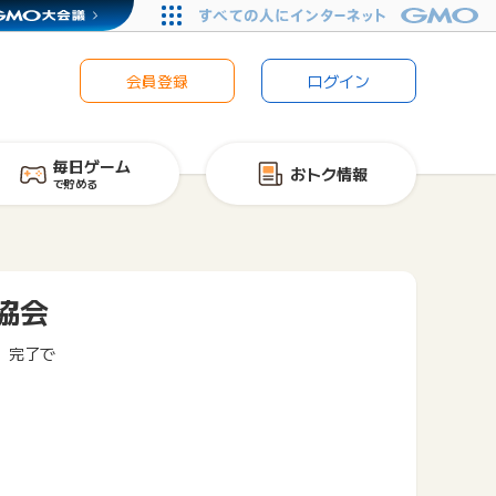
会員登録
ログイン
毎日ゲーム
おトク情報
で貯める
協会
）完了で