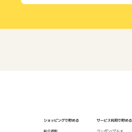
ショッピングで貯める
サービス利用で貯める
総合通販
クーポン/グルメ