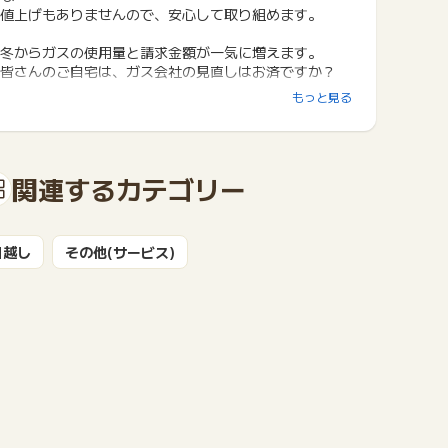
値上げもありませんので、安心して取り組めます。
冬からガスの使用量と請求金額が一気に増えます。
皆さんのご自宅は、ガス会社の見直しはお済ですか？
もっと見る
□■プロパンガス料金消費者協会が選ばれる5つの理由
■□
―――――――――――――――――――――――――
１ … ガス会社の紹介及び変更は一切無料！
関連するカテゴリー
２ … 「ガス料金見守り保証」で不透明な値上げ無し
３ … 経験豊富な協会スタッフが親身にアドバイス
引越し
その他(サービス)
４ … 業界最長の15年以上の運営実績によるノウハ
ウ
５ … 会員ガス会社拠点全国で約1,235ヶ所！
―――――――――――――――――――――――――