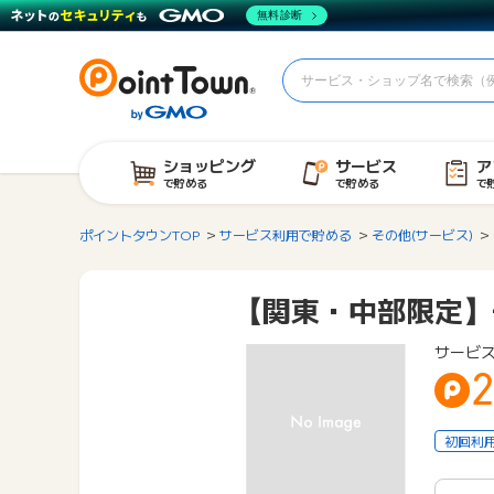
無料診断
ショッピング
サービス
ア
で貯める
で貯める
で
ポイントタウンTOP
サービス利用で貯める
その他(サービス)
【関東・中部限定】
サービス
2
初回利