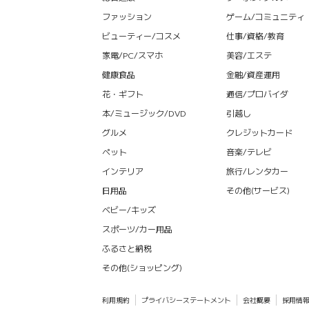
ファッション
ゲーム/コミュニティ
ビューティー/コスメ
仕事/資格/教育
家電/PC/スマホ
美容/エステ
健康食品
金融/資産運用
花・ギフト
通信/プロバイダ
本/ミュージック/DVD
引越し
グルメ
クレジットカード
ペット
音楽/テレビ
インテリア
旅行/レンタカー
日用品
その他(サービス)
ベビー/キッズ
スポーツ/カー用品
ふるさと納税
その他(ショッピング)
利用規約
プライバシーステートメント
会社概要
採用情