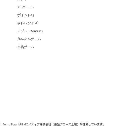
アンケート
ポイントQ
脳トレクイズ
ナゾトレMAXXX
かんたんゲーム
本格ゲーム
報
Point TownはGMOメディア株式会社（東証グロース上場）が運営しています。