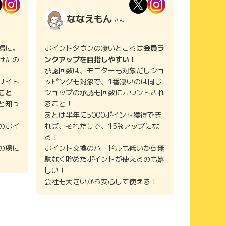
ななえもん
さん
婦に。
ポイントタウンの凄いところは
会員ラ
けたの
ンクアップを目指しやすい！
承認回数は、モニターも対象だしショ
サイト
ッピングも対象で、1番凄いのは同じ
こと
ショップの承認も回数にカウントされ
と知っ
ること！
あとは半年に5000ポイント獲得でき
のポイ
れば、それだけで、15%アップにな
る！
の虜に
ポイント交換のハードルも低いから無
駄なく貯めたポイントが使えるのも嬉
しい！
会社も大きいから安心して使える！