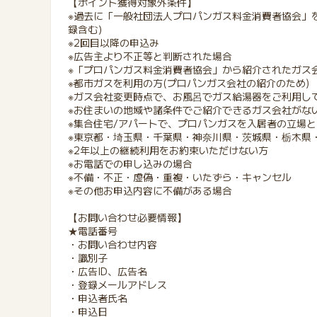
【ポイント獲得対象外条件】
※過去に「一般社団法人プロパンガス料金消費者協会」
録含む）
※2回目以降の申込み
※広告主より不正等と判断された場合
※「プロパンガス料金消費者協会」から紹介されたガス
※都市ガスを利用の方(プロパンガス会社の紹介のため)
※ガス会社変更時点で、お風呂でガス給湯器をご利用し
※お住まいの地域や諸条件でご紹介できるガス会社がな
※集合住宅/アパートで、プロパンガスを入居者の立場
※東京都・埼玉県・千葉県・神奈川県・茨城県・栃木県
※2年以上の継続利用をお約束いただけない方
※お電話での申し込みの場合
※不備・不正・虚偽・重複・いたずら・キャンセル
※その他お申込内容に不備がある場合
【お問い合わせ必要情報】
★電話番号
・お問い合わせ内容
・識別子
・広告ID、広告名
・登録メールアドレス
・申込者氏名
・申込日