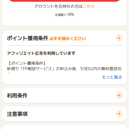
アカウントをお持ちの方は
こちら
10%
友達紹介
ポイント獲得条件
必ずお読みください
アフィリエイト広告を利用しています
【ポイント獲得条件】
新規で「FP相談サービス」お申込み後、30日以内の無料面談完
了
もっと見る
※はじめて「株式会社ブリッジ」のサービスをご利用になる方
※WEB申込み後30日以内に面談完了が必須です。
※クライアント判断で対面面談になった場合は、ポイント対象に
利用条件
なります
「 申込をしてポイントGET 」ボタンから広告主サイトを訪問
※オンライン面談の場合、顔出し必須です
し、ご利用ください。
サイトに移動してからお申し込みやお買い物が完了するまでの
【ポイント獲得対象外条件】
注意事項
間に、同じブラウザ（※）で他のサイトに移動した場合はポイン
※株式会社ブリッジのサービスをご利用されたことがある方
【注意事項/備考】
ト獲得ができません。
※オンライン面談にて顔出しで参加頂けなかった方
WEB面談のお申込みいただきましたら、担当者よりFPのWEB面
「 申込をしてポイントGET 」ボタンを押した時とサービス・
※本キャンペーンページ以外からのお申込み