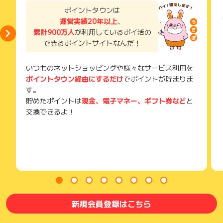
・識別子
ません。
い。
ポイントタウンは
・広告ID、広告名
そのため、ポイントタウンのポイントに関するお問い合わせを
獲得待ち・獲得失敗の状態でお問い合わせされる際に、該当の
運営実績20年以上
、
・登録メールアドレス
広告主様に直接行わないようお願いいたします。
メールを送っていただく場合がございます。
・申込者氏名
累計900万人
が利用しているポイ活の
掲載中のプログラムの掲載終了日はあくまで予定となってお
そのため、紛失・破棄された場合は対応いたしかねますので、
・申込日
り、急遽終了となる場合がございます。
できるポイントサイトなんだ！
ご注意ください。
・注文完了メール
広告に遷移しない場合は掲載が終了となっておりポイントが獲
(※) SafariやChromeなどwebサイトを表示するアプリのこと
得できませんので、ご注意くださいませ。
いつものネットショッピングや様々なサービス利用を
※ポイントに関するお問い合わせは、
ポイントタウンのサポート
までお問い合わせください。ポイントについて、広告主に直接
ポイントタウン経由にするだけ
でポイントが貯まりま
お問い合わせをした場合、ポイント獲得対象外となる場合がご
す。
ざいます。
貯めたポイントは
現金、電子マネー、ギフト券など
と
交換できるよ！
新規会員登録はこちら