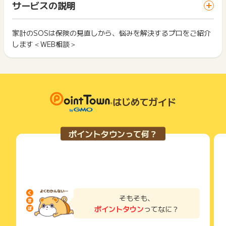
談の前に
サービスの説明
お買い物利用時で、デバイス・ブラウザが異なる場合はポイン
※パソコン・タブレット端末以外での面談
お申込み内容について確認と、今後（WEB面談前後）の流れに
ト獲得ができません。
※サービスの利用規約に準じない場合
ついてお電話にて説明させていただいた上でWEB面談の日時設
※面談の前後に関わらず、ご連絡がつかなくなってしまった場合
定をさせていただきます。
家計のSOSは保険の見直しから、悩みを解決するプロをご紹介
2回以上同じお買い物・サービスをご利用される場合は、毎回
※WEB申込み後30日以内に面談完了されなかった場合
ご連絡が取れない場合は、獲得対象外となりますのでご注意く
します＜WEB相談＞
ポイントタウンに戻り、「 申込をしてポイントGET 」ボタン
※同一世帯から複数お申込頂いた場合
ださい
もっと見る
を押してからご利用ください。
※同一IPから複数お申込を頂いた場合
※WEB申込ではなく電話・メールでの申込
ポイントの獲得の対象となるのは、税抜き・送料抜き価格とな
下記の事項に該当する場合、広告主側で対象外とみなし、「獲
※スポンサーに正常な申込でないと判断された場合
ります。
得無効」となる可能性があります。
※ご紹介できるコンサルタント見つからない場合（家族構成、要
一部のサービスにつきましては、1商品につき10円単位の金額
・同一端末や同一世帯で、繰り返し利用不可のサービス・お買
望、既契約保険条件などによってプランナーが見つからない場
は切り捨てとなります。
はじめてガイド
い物を複数回ご利用された場合
合がございます。）
ポイント獲得が1ポイント未満のものは切り捨てとなり、ポイ
・他のポイントサイトや比較サイト、検索サイトなどを経由し
※未成年・学生・独身男性・無職（主婦は除く）の方
ント履歴には記載されません。
て一度でも同サービス・お買い物を利用されたことがある場合
※病歴や加入状況・ご要望から見直しが難しいと判断された方
原則として広告主側のポイント等を利用して支払われた金額分
ご利用前には、Cookieの削除をおこなっていただくことを推奨
ポイントタウンって何？
※家計相談・見直しが目的でなかったと広告主が判断した場合
につきましては、ポイントタウンのポイント獲得の対象には含
します。
※情報収集やパンフレットの受け渡しのみなど
まれません。
※十分な面談時間（1時間30分-2時間）を頂けなかった場合
広告主が運営しているサービスの都合もしくは会員様の都合で
サービス・お買い物利用時にお電話など2つ以上の申し込み方
※広告主から届いたメールや郵便物はポイントが承認となるまで
商品の交換や一部でもキャンセルされた場合、ポイントが無効
法がある場合、必ずサイト上のWEBフォームからお申し込みく
大切に保管してください。
になる可能性もございます。
ださい。
※不備・不正・虚偽・重複・いたずら・キャンセル
各サービス・お買い物の獲得ポイントや獲得条件、キャンペー
各サービス・お買い物に掲載されている獲得条件を必ずよくお
※その他お申込内容に不備がある場合
ン期間が予告なしに変更される場合がございますが、ご利用さ
読みください。
そもそも、
れた時点の条件が適用されます。
ポイントタウン
ってなに？
【お問い合わせ必要情報】
条件を達成しているかどうかは各広告主ではなく、代理店が行
お申し込みやお買い物後、利用したサイトから送られる購入完
・お問い合わせ内容
っているため、広告主はポイントに関する詳細を把握しており
了などのメールは、ポイント獲得するまで必ず保管してくださ