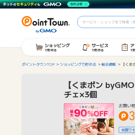
無料診断
ショッピング
サービス
ア
で貯める
で貯める
で
ポイントタウンTOP
ショッピングで貯める
総合通販
【くまポ
【くまポン byGM
チェ×3個
お買い
何度で