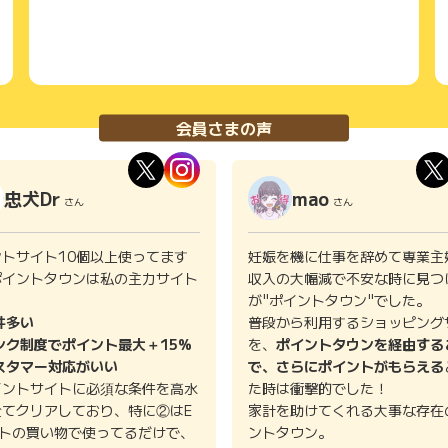
会員さまの声
忠犬Dr
mao
さん
さん
ントサイト10個以上使ってます
妊娠を機に仕事を辞めて専業主
ポイントタウンは私の主力サイト
収入の大幅減で不安な時に見つ
。
が"ポイントタウン"でした。
件多い
普段から利用するショッピング
ンク制度でポイント最大＋15%
を、
ポイントタウンを経由する
スタマー対応がいい
で、さらにポイントがもらえる
イントサイトに必須な条件を高水
た時は衝撃的でした！
全てクリアしており、特に②はE
家計を助けてくれる大事な存在
イトの買い物で使ってるだけで、
ントタウン。