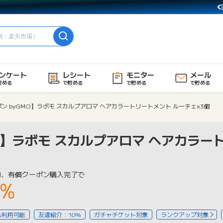
ンケート
レシート
モニター
メール
貯める
で貯める
で貯める
で貯める
ン byGMO】ラボモ スカルプアロマ ヘアカラートリートメント ルーチェ×3個
O】ラボモ スカルプアロマ ヘアカラー
物、有償クーポン購入完了で
3%
も利用可能
友達紹介：10%
ガチャチケット対象
ランクアップ対象