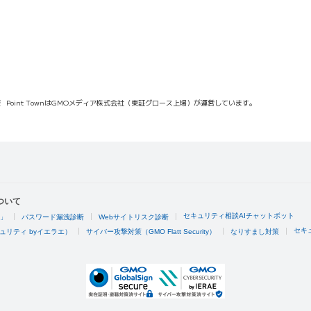
報
Point TownはGMOメディア株式会社（東証グロース上場）が運営しています。
ついて
セキュリティ相談AIチャットボット
4」
パスワード漏洩診断
Webサイトリスク診断
セキ
ュリティ byイエラエ）
サイバー攻撃対策（GMO Flatt Security）
なりすまし対策