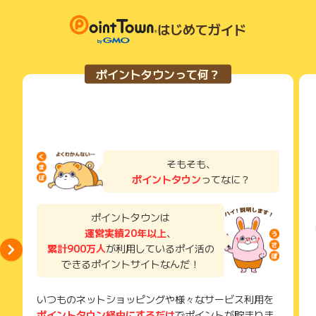
です）
獲得待ち・獲得失敗の状態でお問い合わせされる際に、該当の
■ポイント通帳[判定中]へ反映しない場合
メールを送っていただく場合がございます。
はじめてガイド
…広告のご利用日から【5か月以内】にお問い合わせくださ
そのため、紛失・破棄された場合は対応いたしかねますので、
い。
ご注意ください。
【広告主様の主催キャンペーンについて】
ポイントタウンって何？
広告主様の主催キャンペーンと(ポイントサイト名)に記載のキ
(※) SafariやChromeなどwebサイトを表示するアプリのこと
ャンペーンが異なる場合がございます。
最新のキャンペーンにつきましては、広告主様の公式サイトよ
りご確認ください。
【ユーザー問合せについて】
当サイトのポイント付与について広告主へ直接問合せする事を
そもそも、
固く禁じます。問合せた場合ポイント付与対象外と致します。
ポイントタウン
ってなに？
問い合わせた場合、いかなる理由があろうとポイント付与対象
外となりますのでご了承ください。
※獲得時期は必ず期間中に認証可否が確定する事を保証するもの
ポイントタウンは
ではございません。 あくまでも目安としてご参考にしてくださ
運営実績20年以上
、
い。
累計900万人
が利用しているポイ活の
※ポイントに関するお問い合わせは、
ポイントタウンのサポート
できるポイントサイトなんだ！
までお問い合わせください。ポイントについて、広告主に直接
お問い合わせをした場合、ポイント獲得対象外となる場合がご
いつものネットショッピングや様々なサービス利用を
ざいます。
ポイントタウン経由にするだけ
でポイントが貯まりま