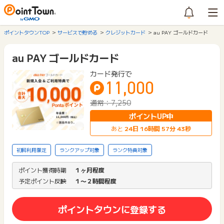
ポイントタウンTOP
サービスで貯める
クレジットカード
au PAY ゴールドカード
au PAY ゴールドカード
カード発行で
11,000
通常：7,250
ポイントUP中
あと
24
日
16
時間
57
分
43
秒
初回利用限定
ランクアップ対象
ランク特典対象
ポイント獲得時期
１ヶ月程度
予定ポイント反映
１〜２時間程度
ポイントタウンに登録する