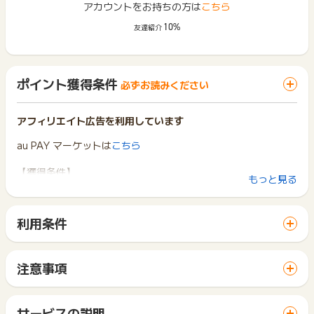
アカウントをお持ちの方は
こちら
10%
友達紹介
ポイント獲得条件
必ずお読みください
アフィリエイト広告を利用しています
au PAY マーケットは
こちら
【獲得条件】
もっと見る
新規クレジットカード発行
対象カード：au PAY ゴールドカード
※初めてau PAY ゴールドカードを申込後、カード発行が確認で
利用条件
きた方のみ対象
「 カード発行でポイントGET 」ボタンから広告主サイトを訪
（既に家族カードをお持ちの方でもご本人名義の本カード発行
問し、ご利用ください。
が初めてであれば対象）
サイトに移動してからお申し込みやお買い物が完了するまでの
注意事項
間に、同じブラウザ（※）で他のサイトに移動した場合はポイン
【獲得対象外】
ポイントの獲得の対象となるのは、税抜き・送料抜き価格とな
ト獲得ができません。
※不備･不正･虚偽･重複･いたずら･キャンセル
ります。
「 カード発行でポイントGET 」ボタンを押した時とサービ
※スポンサーに正常な申込みでないと判断された場合
一部のサービスにつきましては、1商品につき10円単位の金額
サービスの説明