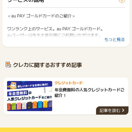
ス・お買い物利用時で、デバイス・ブラウザが異なる場合はポ
※カード発行に至らなかった場合
は切り捨てとなります。
イント獲得ができません。
※カード受取が確認できない場合
ポイント獲得が1ポイント未満のものは切り捨てとなり、ポイ
※「au PAY カード」 から「au PAY ゴールドカード」へのラン
ント履歴には記載されません。
＜au PAY ゴールドカードのご紹介＞
2回以上同じお買い物・サービスをご利用される場合は、毎回
クアップ申込み
原則として広告主側のポイント等を利用して支払われた金額分
ポイントタウンに戻り、「 カード発行でポイントGET 」ボタ
※家族カードのみの申込み
につきましては、ポイントタウンのポイント獲得の対象には含
ンを押してからご利用ください。
ワンランク上のサービス。au PAY ゴールドカード。
※本ページ以外からの申込み
まれません。
auユーザー以外も大変お得にご利用いただけます。
※au・UQ取扱店舗にてお申込みされた場合
広告主が運営しているサービスの都合もしくは会員様の都合で
下記の事項に該当する場合、広告主側で対象外とみなし、「獲
もっと見る
※au・UQ取扱店舗にてご本人さま確認をされた後に本サイトに
商品の交換や一部でもキャンセルされた場合、ポイントが無効
得無効」となる可能性があります。
てお申し込みいただいた場合
になる可能性もございます。
年会費：11,000円（税込）
・同一端末や同一世帯で、繰り返し利用不可のサービス・お買
※プライベートブラウズ経由のお申込み
各サービス・お買い物の獲得ポイントや獲得条件、キャンペー
い物を複数回ご利用された場合
ン期間が予告なしに変更される場合がございますが、ご利用さ
・他のポイントサイトや比較サイト、検索サイトなどを経由し
・au携帯電話料金プランの最大10%をポイント還元
【注意事項】
クレカに関するおすすめ記事
れた時点の条件が適用されます。
て一度でも同サービス・お買い物を利用されたことがある場合
・Pontaポイントがたまりやすい
ポイントに関するお問い合わせにつきましては、以下の期限内
条件を達成しているかどうかは各広告主ではなく、代理店が行
ご利用前には、Cookieの削除をおこなっていただくことを推奨
100円(税込)のカード利用につき1Pontaポイントがたまりま
にお問い合わせフォームよりご連絡ください。
っているため、広告主はポイントに関する詳細を把握しており
します。
下記の期限を過ぎた場合は調査を承ることができません。あら
す
ません。
クレジットカード
かじめ、ご了承ください。
・au PAY マーケットのお買い物で最大9％のポイントがたまる
そのため、ポイントタウンのポイントに関するお問い合わせを
サービス・お買い物利用時にお電話など2つ以上の申し込み方
年会費無料の人気クレジットカードご
※調査についての詳細は【こちら】をご確認ください。
広告主様に直接行わないようお願いいたします。
・国内主要空港＋ハワイの空港ラウンジを無料でご利用可能
法がある場合、必ずサイト上のWEBフォームからお申し込みく
紹介！
掲載中のプログラムの掲載終了日はあくまで予定となってお
ださい。
・一流ホテル/旅館の宿泊プランが優待価格でご利用可能
■ポイントが[否認]になった場合
り、急遽終了となる場合がございます。
各サービス・お買い物に掲載されている獲得条件を必ずよくお
・海外/国内旅行あんしん保険やお買物あんしん保険などの充実
その他確定したポイントについてのお問い合わせ
広告に遷移しない場合は掲載が終了となっておりポイントが獲
記事を読む
読みください。
した補償内容
…ポイントの判定日から【5か月以内】にお問い合わせくださ
得できませんので、ご注意くださいませ。
い。
お申し込みやお買い物後、利用したサイトから送られる購入完
※判定日：ポイントの承認/否認が確定した日（ポイント通帳に
※申し込みにはau IDが必要です（au IDはどなたでもご登録可能
了などのメールは、ポイント獲得するまで必ず保管してくださ
記載しています）
い。