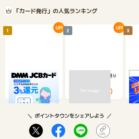
「カード発行」の人気ランキング
UP!
UP!
1
2
3
DMM JCBカード（発
【過去最高還元】三菱Ｕ
※合
券）
ＦＪカード
※【S
シブ
5,500
12,000
3,000
8,000
8
ポイントタウンをシェアしよう