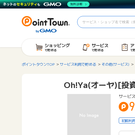
無料診断
ショッピング
サービス
ア
で貯める
で貯める
で
ポイントタウンTOP
サービス利用で貯める
その他(サービス)
Oh!Ya(オーヤ)[
サービ
9
初回利