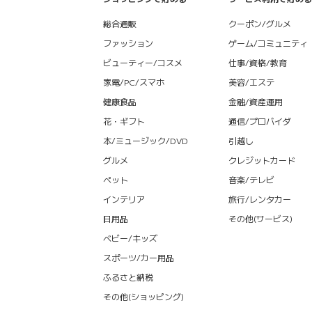
総合通販
クーポン/グルメ
ファッション
ゲーム/コミュニティ
ビューティー/コスメ
仕事/資格/教育
家電/PC/スマホ
美容/エステ
健康食品
金融/資産運用
花・ギフト
通信/プロバイダ
本/ミュージック/DVD
引越し
グルメ
クレジットカード
ペット
音楽/テレビ
インテリア
旅行/レンタカー
日用品
その他(サービス)
ベビー/キッズ
スポーツ/カー用品
ふるさと納税
その他(ショッピング)