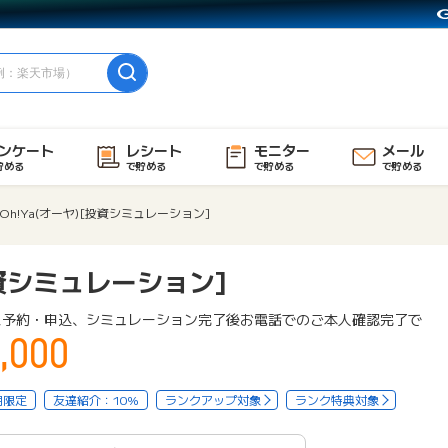
ンケート
レシート
モニター
メール
貯める
で貯める
で貯める
で貯める
Oh!Ya(オーヤ)[投資シミュレーション]
投資シミュレーション]
ス予約・申込、シミュレーション完了後お電話でのご本人確認完了で
,000
用限定
友達紹介：10%
ランクアップ対象
ランク特典対象