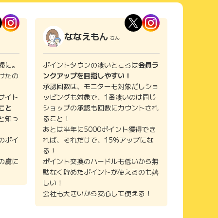
ななえもん
さん
婦に。
ポイントタウンの凄いところは
会員ラ
けたの
ンクアップを目指しやすい！
承認回数は、モニターも対象だしショ
サイト
ッピングも対象で、1番凄いのは同じ
こと
ショップの承認も回数にカウントされ
と知っ
ること！
あとは半年に5000ポイント獲得でき
のポイ
れば、それだけで、15%アップにな
る！
の虜に
ポイント交換のハードルも低いから無
駄なく貯めたポイントが使えるのも嬉
しい！
会社も大きいから安心して使える！