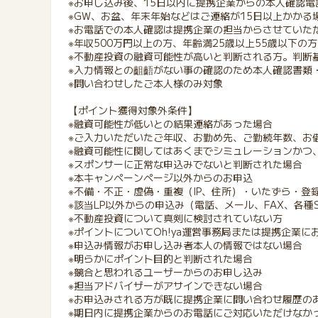
※お申し込み後、15日以内に提携企業からの本人確認
※GW、お盆、年末年始などはご連絡が15日以上かかる
※お電話での本人確認は提携企業の担当からさせていた
※年収500万円以上の方、年齢満25歳以上55歳以下の
※不動産投資の融資可能性が高いと判断される方。判断
※入力情報との齟齬がない事の確認のため本人確認書類
※問い合わせしたご本人様のみ対象
【ポイント獲得対象外条件】
※融資可能性が低いとの結果連絡があった場合
※ご入力いただいたご年収、お勤め先、ご勤続年数、お
※融資可能性に関してはあくまでシミュレーションかつ
※スポンサーに正常な申込みでないと判断された場合
※本キャンペーンページ以外からのお申込
※不備・不正・虚偽・重複（IP、住所）・いたずら・登
※該当LP以外からの申込み（電話、メール、FAX、各
※不動産投資について真剣に検討されていない方
※ポイントについてOh!ya運営事務局または提携企業
※申込み情報がお申し込み者本人の情報ではない場合
※明らかにポイント目的と判断された場合
※競合と思われるユーザーからのお申し込み
※担当アドバイザーがアサインできない場合
※お申込みされる方が既に提携企業に問い合わせ履歴の
※期日内に提携企業からのお電話にご対応いただけなか