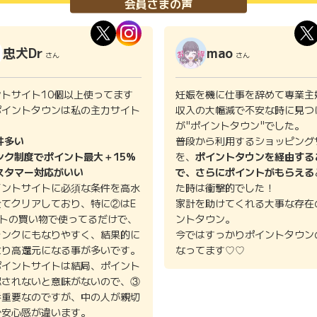
会員さまの声
忠犬Dr
mao
さん
さん
ントサイト10個以上使ってます
妊娠を機に仕事を辞めて専業主
ポイントタウンは私の主力サイト
収入の大幅減で不安な時に見つ
。
が"ポイントタウン"でした。
件多い
普段から利用するショッピング
ンク制度でポイント最大＋15%
を、
ポイントタウンを経由する
スタマー対応がいい
で、さらにポイントがもらえる
イントサイトに必須な条件を高水
た時は衝撃的でした！
全てクリアしており、特に②はE
家計を助けてくれる大事な存在
イトの買い物で使ってるだけで、
ントタウン。
ランクにもなりやすく、結果的に
今ではすっかりポイントタウン
より高還元になる事が多いです。
なってます♡♡
ポイントサイトは結局、ポイント
認されないと意味がないので、③
番重要なのですが、中の人が親切
で安心感が違います。