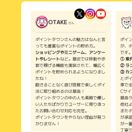
OTAKE
さん
ポイントタウンさんの魅力はなんと言
ポイ
っても豊富なポイントの貯め方。
が、
ショッピングやミニゲーム、アンケー
です
トやレシート
など。最近では移動や歩
① 案
数で稼げる機能も実装されて、幅広く
② ラ
ポイントを貯められるようになりまし
③ カ
たね！
とポ
飽きることなく遊び感覚で楽しくポイ
準で
活に取り組めるのは最高！
Cサ
ポイントタウンの中の人も素敵で優し
最高
い人たちばかりでユーザーに寄り添っ
他社
たお問い合わせ対応も完璧。
また
ポイントタウンをやらない理由が見つ
が承
かりません！
が一
丁寧