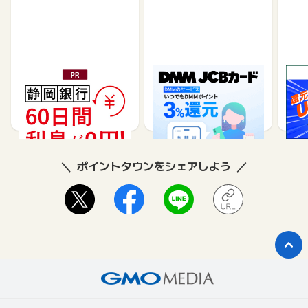
静岡銀行カードローンSE
DMM JCBカード（発
※合
LECA（セレカ）
券）
※【S
シブ
35,000
5,500
26,250
3,000
8
ポイントタウンをシェアしよう