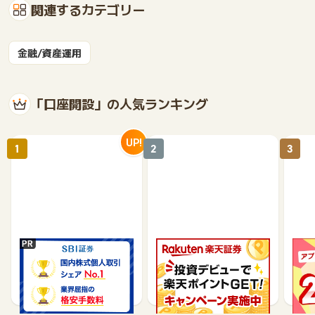
関連するカテゴリー
金融/資産運用
「口座開設」の人気ランキング
UP!
1
2
3
SBI証券【新規口座開設
楽天証券【総合口座開設
【P
完了】
完了】
行】
18,600
7,500
9,565