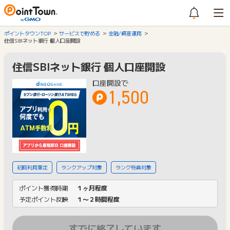
ポイントタウンTOP
サービスで貯める
金融/資産運用
住信SBIネット銀行 個人口座開設
住信SBIネット銀行 個人口座開設
口座開設で
1,500
初回利用限定
ランクアップ対象
ランク特典対象
ポイント獲得時期
１ヶ月程度
予定ポイント反映
１〜２時間程度
すでに終了しています