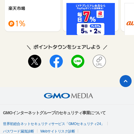
楽天市場
Yahoo!ショッピング
au 
（旧：
1%
1%
ポイントタウンをシェアしよう
GMOインターネットグループのセキュリティ事業について
世界初総合ネットセキュリティサービス「GMOセキュリティ24」
パスワード漏洩診断
Webサイトリスク診断