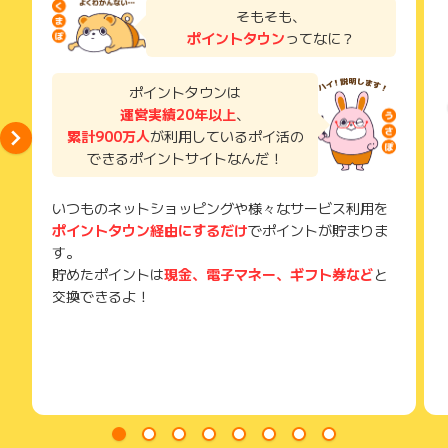
※キャンセル・不備・いたずら・商品受取拒否及び不着、返品の
了などのメールは、ポイント獲得するまで必ず保管してくださ
そもそも、
場合はポイント獲得対象外です。
い。
ポイントタウン
ってなに？
獲得待ち・獲得失敗の状態でお問い合わせされる際に、該当の
メールを送っていただく場合がございます。
そのため、紛失・破棄された場合は対応いたしかねますので、
ポイントタウンは
ご注意ください。
運営実績20年以上
、
累計900万人
が利用しているポイ活の
(※) SafariやChromeなどwebサイトを表示するアプリのこと
できるポイントサイトなんだ！
いつものネットショッピングや様々なサービス利用を
ポイントタウン経由にするだけ
でポイントが貯まりま
す。
貯めたポイントは
現金、電子マネー、ギフト券など
と
交換できるよ！