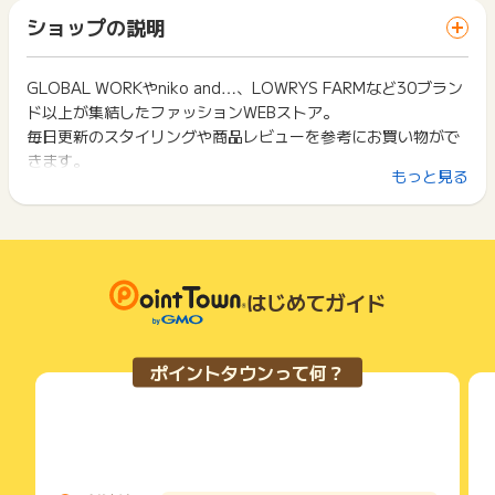
お問い合わせをした場合、ポイント獲得対象外となる場合がご
「 ショッピングでポイントGET 」ボタンを押した時とサービ
一部のサービスにつきましては、1商品につき10円単位の金額
ショップの説明
ざいます。
ス・お買い物利用時で、デバイス・ブラウザが異なる場合はポ
は切り捨てとなります。
イント獲得ができません。
ポイント獲得が1ポイント未満のものは切り捨てとなり、ポイ
ント履歴には記載されません。
GLOBAL WORKやniko and…、LOWRYS FARMなど30ブラン
2回以上同じお買い物・サービスをご利用される場合は、毎回
原則として広告主側のポイント等を利用して支払われた金額分
ド以上が集結したファッションWEBストア。
ポイントタウンに戻り、「 ショッピングでポイントGET 」ボ
につきましては、ポイントタウンのポイント獲得の対象には含
タンを押してからご利用ください。
毎日更新のスタイリングや商品レビューを参考にお買い物がで
まれません。
きます。
広告主が運営しているサービスの都合もしくは会員様の都合で
下記の事項に該当する場合、広告主側で対象外とみなし、「獲
もっと見る
SALE品も返品OKで安心！自由にファッションが楽しめる『楽
商品の交換や一部でもキャンセルされた場合、ポイントが無効
得無効」となる可能性があります。
になる可能性もございます。
しいほうのファッションストア』。
・同一端末や同一世帯で、繰り返し利用不可のサービス・お買
各サービス・お買い物の獲得ポイントや獲得条件、キャンペー
新規会員登録で500円クーポンプレゼント！
い物を複数回ご利用された場合
ン期間が予告なしに変更される場合がございますが、ご利用さ
・他のポイントサイトや比較サイト、検索サイトなどを経由し
れた時点の条件が適用されます。
て一度でも同サービス・お買い物を利用されたことがある場合
条件を達成しているかどうかは各広告主ではなく、代理店が行
はじめてガイド
ご利用前には、Cookieの削除をおこなっていただくことを推奨
っているため、広告主はポイントに関する詳細を把握しており
します。
ません。
そのため、ポイントタウンのポイントに関するお問い合わせを
サービス・お買い物利用時にお電話など2つ以上の申し込み方
ポイントタウンって何？
広告主様に直接行わないようお願いいたします。
法がある場合、必ずサイト上のWEBフォームからお申し込みく
掲載中のプログラムの掲載終了日はあくまで予定となってお
ださい。
り、急遽終了となる場合がございます。
各サービス・お買い物に掲載されている獲得条件を必ずよくお
広告に遷移しない場合は掲載が終了となっておりポイントが獲
読みください。
得できませんので、ご注意くださいませ。
お申し込みやお買い物後、利用したサイトから送られる購入完