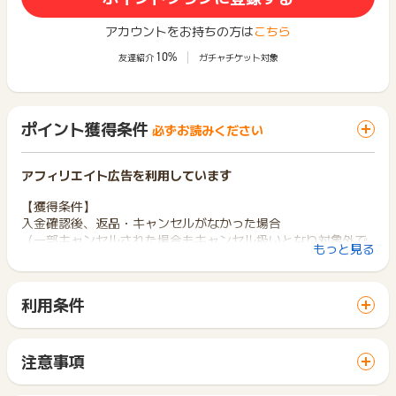
アカウントをお持ちの方は
こちら
10%
友達紹介
ガチャチケット対象
ポイント獲得条件
必ずお読みください
アフィリエイト広告を利用しています
【獲得条件】
入金確認後、返品・キャンセルがなかった場合
（一部キャンセルされた場合もキャンセル扱いとなり対象外で
もっと見る
す。）
【獲得対象外条件】
利用条件
カード決済、コンビニ払い、代引き決済、Paidy、Amazonpa
「 ショッピングでポイントGET 」ボタンから広告主サイトを
y、以外でお支払いの場合は獲得対象外です。
訪問し、ご利用ください。
1オーダーあたり税抜10万円を超える場合
サイトに移動してからお申し込みやお買い物が完了するまでの
注意事項
※ポイントに関するお問い合わせは、
ポイントタウンのサポート
間に、同じブラウザ（※）で他のサイトに移動した場合はポイン
ポイントの獲得の対象となるのは、税抜き・送料抜き価格とな
までお問い合わせください。ポイントについて、広告主に直接
ト獲得ができません。
ります。