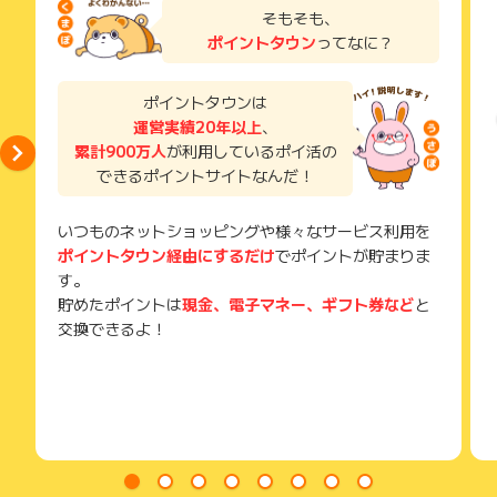
※キャンセル・不備・いたずら・商品受取拒否及び不着、返品の
了などのメールは、ポイント獲得するまで必ず保管してくださ
そもそも、
場合はポイント獲得対象外です。
い。
ポイントタウン
ってなに？
獲得待ち・獲得失敗の状態でお問い合わせされる際に、該当の
メールを送っていただく場合がございます。
そのため、紛失・破棄された場合は対応いたしかねますので、
ポイントタウンは
ご注意ください。
運営実績20年以上
、
累計900万人
が利用しているポイ活の
(※) SafariやChromeなどwebサイトを表示するアプリのこと
できるポイントサイトなんだ！
いつものネットショッピングや様々なサービス利用を
ポイントタウン経由にするだけ
でポイントが貯まりま
す。
貯めたポイントは
現金、電子マネー、ギフト券など
と
交換できるよ！