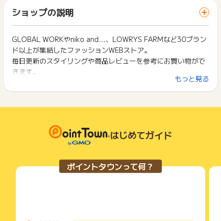
お問い合わせをした場合、ポイント獲得対象外となる場合がご
「 ショッピングでポイントGET 」ボタンを押した時とサービ
一部のサービスにつきましては、1商品につき10円単位の金額
ショップの説明
ざいます。
ス・お買い物利用時で、デバイス・ブラウザが異なる場合はポ
は切り捨てとなります。
イント獲得ができません。
ポイント獲得が1ポイント未満のものは切り捨てとなり、ポイ
ント履歴には記載されません。
GLOBAL WORKやniko and…、LOWRYS FARMなど30ブラン
2回以上同じお買い物・サービスをご利用される場合は、毎回
原則として広告主側のポイント等を利用して支払われた金額分
ド以上が集結したファッションWEBストア。
ポイントタウンに戻り、「 ショッピングでポイントGET 」ボ
につきましては、ポイントタウンのポイント獲得の対象には含
タンを押してからご利用ください。
毎日更新のスタイリングや商品レビューを参考にお買い物がで
まれません。
きます。
広告主が運営しているサービスの都合もしくは会員様の都合で
下記の事項に該当する場合、広告主側で対象外とみなし、「獲
もっと見る
SALE品も返品OKで安心！自由にファッションが楽しめる『楽
商品の交換や一部でもキャンセルされた場合、ポイントが無効
得無効」となる可能性があります。
になる可能性もございます。
しいほうのファッションストア』。
・同一端末や同一世帯で、繰り返し利用不可のサービス・お買
各サービス・お買い物の獲得ポイントや獲得条件、キャンペー
新規会員登録で500円クーポンプレゼント！
い物を複数回ご利用された場合
ン期間が予告なしに変更される場合がございますが、ご利用さ
・他のポイントサイトや比較サイト、検索サイトなどを経由し
れた時点の条件が適用されます。
て一度でも同サービス・お買い物を利用されたことがある場合
条件を達成しているかどうかは各広告主ではなく、代理店が行
はじめてガイド
ご利用前には、Cookieの削除をおこなっていただくことを推奨
っているため、広告主はポイントに関する詳細を把握しており
します。
ません。
そのため、ポイントタウンのポイントに関するお問い合わせを
サービス・お買い物利用時にお電話など2つ以上の申し込み方
ポイントタウンって何？
広告主様に直接行わないようお願いいたします。
法がある場合、必ずサイト上のWEBフォームからお申し込みく
掲載中のプログラムの掲載終了日はあくまで予定となってお
ださい。
り、急遽終了となる場合がございます。
各サービス・お買い物に掲載されている獲得条件を必ずよくお
広告に遷移しない場合は掲載が終了となっておりポイントが獲
読みください。
得できませんので、ご注意くださいませ。
お申し込みやお買い物後、利用したサイトから送られる購入完