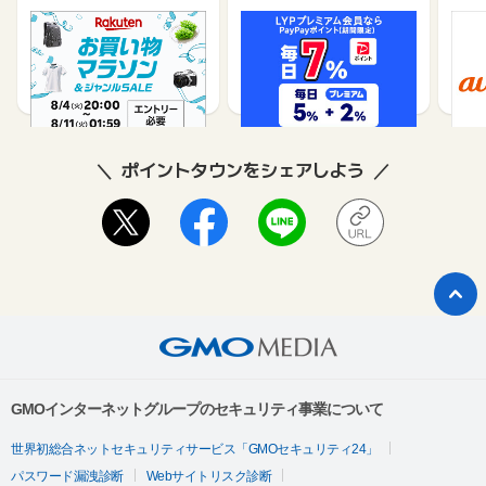
楽天市場
Yahoo!ショッピング
au 
（旧：
1%
1%
ポイントタウンをシェアしよう
GMOインターネットグループのセキュリティ事業について
世界初総合ネットセキュリティサービス「GMOセキュリティ24」
パスワード漏洩診断
Webサイトリスク診断