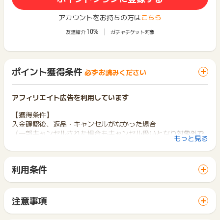
アカウントをお持ちの方は
こちら
10%
友達紹介
ガチャチケット対象
ポイント獲得条件
必ずお読みください
アフィリエイト広告を利用しています
【獲得条件】
入金確認後、返品・キャンセルがなかった場合
（一部キャンセルされた場合もキャンセル扱いとなり対象外で
もっと見る
す。）
【獲得対象外条件】
利用条件
カード決済、コンビニ払い、代引き決済、Paidy、Amazonpa
「 ショッピングでポイントGET 」ボタンから広告主サイトを
y、以外でお支払いの場合は獲得対象外です。
訪問し、ご利用ください。
1オーダーあたり税抜10万円を超える場合
サイトに移動してからお申し込みやお買い物が完了するまでの
注意事項
※ポイントに関するお問い合わせは、
ポイントタウンのサポート
間に、同じブラウザ（※）で他のサイトに移動した場合はポイン
ポイントの獲得の対象となるのは、税抜き・送料抜き価格とな
までお問い合わせください。ポイントについて、広告主に直接
ト獲得ができません。
ります。