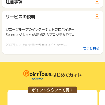
【ポイント獲得対象外条件】
注意事項
間に、同じブラウザ（※）で他のサイトに移動した場合はポイン
※本ページ以外からのお申し込み
【注意事項】
ト獲得ができません。
※ポイント獲得までに解約をされた方
特典内容は予告なく終了または変更する場合がございます。
「 サイトへ行ってポイントGET 」ボタンを押した時とサービ
※お申し込みコースと開通コースに相違がある場合
サービスの説明
ス・お買い物利用時で、デバイス・ブラウザが異なる場合はポ
※お申し込みから90日経過しても開通されない場合
ポイントの獲得の対象となるのは、税抜き・送料抜き価格とな
イント獲得ができません。
※お電話でのお申込み
ります。
※日本国内以外からの申込
一部のサービスにつきましては、1商品につき10円単位の金額
ソニーグループのインターネットプロバイダー
2回以上同じお買い物・サービスをご利用される場合は、毎回
※本サービスを利用したことがある方
は切り捨てとなります。
So-net(ソネット)の新規入会プログラムです。
ポイントタウンに戻り、「 サイトへ行ってポイントGET 」ボ
※不備・不正・虚偽・重複・いたずら・キャンセル
ポイント獲得が1ポイント未満のものは切り捨てとなり、ポイ
タンを押してからご利用ください。
※その他お申込内容に不備がある場合
ント履歴には記載されません。
200万人以上の会員を保有するSo-netは、
原則として広告主側のポイント等を利用して支払われた金額分
下記の事項に該当する場合、広告主側で対象外とみなし、「獲
もっと見る
【お問い合わせ必要情報】
につきましては、ポイントタウンのポイント獲得の対象には含
さまざまな通信事業者と連携し、
得無効」となる可能性があります。
・お問い合わせ内容
まれません。
料金や地域、利用・住居形態に合わせた多彩なサービスを提供
・同一端末や同一世帯で、繰り返し利用不可のサービス・お買
・識別子
広告主が運営しているサービスの都合もしくは会員様の都合で
しています。
い物を複数回ご利用された場合
・広告ID、広告名
商品の交換や一部でもキャンセルされた場合、ポイントが無効
・他のポイントサイトや比較サイト、検索サイトなどを経由し
・登録メールアドレス
になる可能性もございます。
て一度でも同サービス・お買い物を利用されたことがある場合
・申込者氏名
各サービス・お買い物の獲得ポイントや獲得条件、キャンペー
はじめてガイド
ご利用前には、Cookieの削除をおこなっていただくことを推奨
・申込日
ン期間が予告なしに変更される場合がございますが、ご利用さ
します。
・注文完了メール
れた時点の条件が適用されます。
条件を達成しているかどうかは各広告主ではなく、代理店が行
サービス・お買い物利用時にお電話など2つ以上の申し込み方
※ポイントに関するお問い合わせは、
ポイントタウンのサポート
ポイントタウンって何？
っているため、広告主はポイントに関する詳細を把握しており
法がある場合、必ずサイト上のWEBフォームからお申し込みく
までお問い合わせください。ポイントについて、広告主に直接
ません。
ださい。
お問い合わせをした場合、ポイント獲得対象外となる場合がご
そのため、ポイントタウンのポイントに関するお問い合わせを
各サービス・お買い物に掲載されている獲得条件を必ずよくお
ざいます。
広告主様に直接行わないようお願いいたします。
読みください。