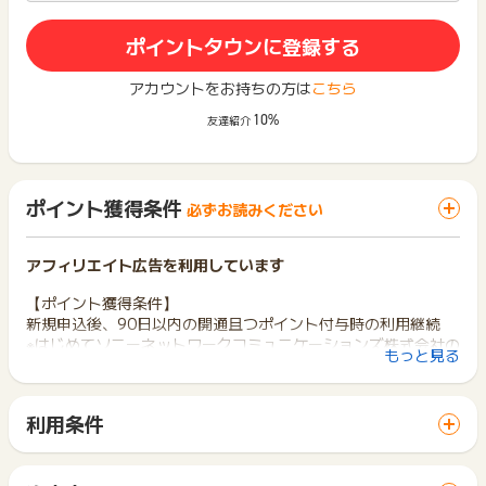
ポイントタウンに登録する
アカウントをお持ちの方は
こちら
10%
友達紹介
ポイント獲得条件
必ずお読みください
アフィリエイト広告を利用しています
【ポイント獲得条件】
新規申込後、90日以内の開通且つポイント付与時の利用継続
※はじめてソニーネットワークコミュニケーションズ株式会社の
もっと見る
サービスをご利用される方
※新規会員の方からのお申し込み
※お申し込みから90日以内の開通（利用開始）
利用条件
※解約を前提としたご利用と判断した場合、獲得ポイントの取り
「 サイトへ行ってポイントGET 」ボタンから広告主サイトを
消し及び強制退会となる場合がございます
訪問し、ご利用ください。
サイトに移動してからお申し込みやお買い物が完了するまでの