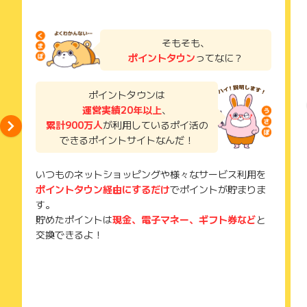
掲載中のプログラムの掲載終了日はあくまで予定となってお
り、急遽終了となる場合がございます。
お申し込みやお買い物後、利用したサイトから送られる購入完
広告に遷移しない場合は掲載が終了となっておりポイントが獲
了などのメールは、ポイント獲得するまで必ず保管してくださ
そもそも、
得できませんので、ご注意くださいませ。
い。
ポイントタウン
ってなに？
獲得待ち・獲得失敗の状態でお問い合わせされる際に、該当の
メールを送っていただく場合がございます。
そのため、紛失・破棄された場合は対応いたしかねますので、
ポイントタウンは
ご注意ください。
運営実績20年以上
、
累計900万人
が利用しているポイ活の
(※) SafariやChromeなどwebサイトを表示するアプリのこと
できるポイントサイトなんだ！
いつものネットショッピングや様々なサービス利用を
ポイントタウン経由にするだけ
でポイントが貯まりま
す。
貯めたポイントは
現金、電子マネー、ギフト券など
と
交換できるよ！