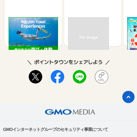
楽天トラベル観光体験
高速バスドットコム
【ネ
買取
2.5%
1.3%
ポイントタウンをシェアしよう
GMOインターネットグループのセキュリティ事業について