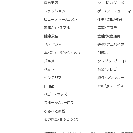
総合通販
クーポン/グルメ
ファッション
ゲーム/コミュニティ
ビューティー/コスメ
仕事/資格/教育
家電/PC/スマホ
美容/エステ
健康食品
金融/資産運用
花・ギフト
通信/プロバイダ
本/ミュージック/DVD
引越し
グルメ
クレジットカード
ペット
音楽/テレビ
インテリア
旅行/レンタカー
日用品
その他(サービス)
ベビー/キッズ
スポーツ/カー用品
ふるさと納税
その他(ショッピング)
利用規約
プライバシーステートメント
会社概要
採用情