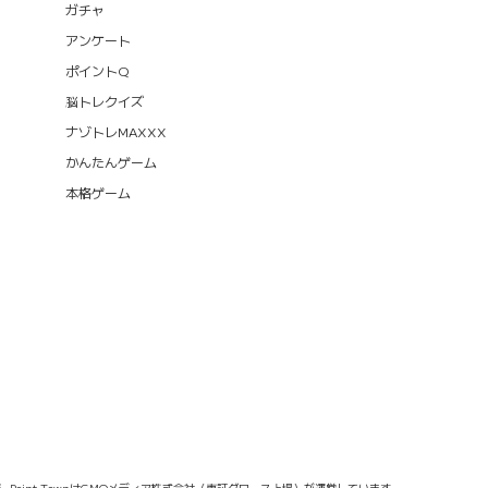
ガチャ
アンケート
ポイントQ
脳トレクイズ
ナゾトレMAXXX
かんたんゲーム
本格ゲーム
報
Point TownはGMOメディア株式会社（東証グロース上場）が運営しています。