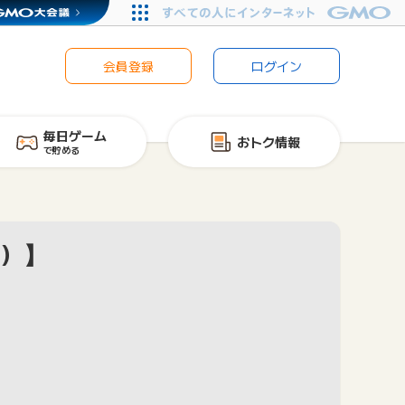
会員登録
ログイン
毎日ゲーム
おトク情報
で貯める
ム）】