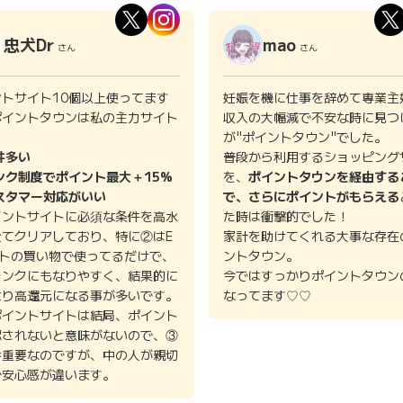
忠犬Dr
mao
さん
さん
ントサイト10個以上使ってます
妊娠を機に仕事を辞めて専業主
ポイントタウンは私の主力サイト
収入の大幅減で不安な時に見つ
。
が"ポイントタウン"でした。
件多い
普段から利用するショッピング
ンク制度でポイント最大＋15%
を、
ポイントタウンを経由する
スタマー対応がいい
で、さらにポイントがもらえる
イントサイトに必須な条件を高水
た時は衝撃的でした！
全てクリアしており、特に②はE
家計を助けてくれる大事な存在
イトの買い物で使ってるだけで、
ントタウン。
ランクにもなりやすく、結果的に
今ではすっかりポイントタウン
より高還元になる事が多いです。
なってます♡♡
ポイントサイトは結局、ポイント
認されないと意味がないので、③
番重要なのですが、中の人が親切
で安心感が違います。