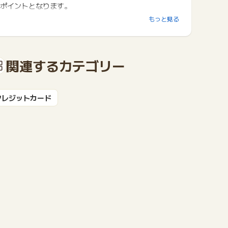
ポイントとなります。
もっと見る
☆もれなく、最大5,500円分プレゼント☆
1.3ヶ月以内のカードショッピングご利用金額に応じ
て、最大2,500円分プレゼント！
※Gold Timeが届いてから3ヶ月以内のカードショッピ
関連するカテゴリー
ングご利用金額に応じて、Webからご応募いただいた
方にもれなくJデポ最大2,500円分をプレゼントしま
す。
クレジットカード
2.カードショッピング分割払いご利用額に応じて 最大3,
000円分プレゼント！
※Gold Timeが届いてから３ヶ月以内のカードショッピ
ングご利用のうち、3回払以上の分割払いのご利用額に
応じて、もれなくJデポ最大3,000円をプレゼントいた
します。