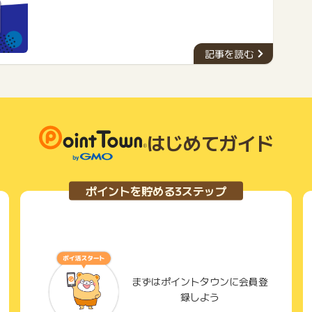
ールとなりました。しかし、年会費がかかるものも多く、経
済的な負担になることもあります。そこで今回は、年会費が
永年無料のおすすめクレジットカード５種類をご紹介しま
す。今回ご紹介するクレジットカードは、優れた特典やサー
ビスを提供しながらも、年会費を一切支払う必要がありませ
記事を読む
ん。ぜひ、自分に合ったカードを見つけて、お得な生活を送
りましょう。
はじめてガイド
ポイントを貯める3ステップ
まずはポイントタウンに会員登
録しよう