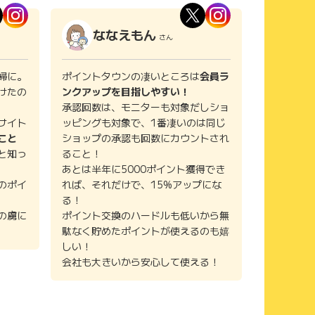
ななえもん
さん
婦に。
ポイントタウンの凄いところは
会員ラ
けたの
ンクアップを目指しやすい！
承認回数は、モニターも対象だしショ
サイト
ッピングも対象で、1番凄いのは同じ
こと
ショップの承認も回数にカウントされ
と知っ
ること！
あとは半年に5000ポイント獲得でき
のポイ
れば、それだけで、15%アップにな
る！
の虜に
ポイント交換のハードルも低いから無
駄なく貯めたポイントが使えるのも嬉
しい！
会社も大きいから安心して使える！