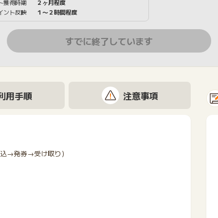
ト獲得時期
２ヶ月程度
イント反映
１〜２時間程度
すでに終了しています
利用手順
注意事項
申込→発券→受け取り）