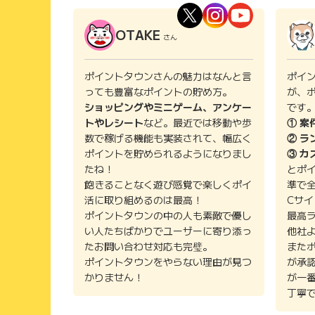
OTAKE
さん
ポイントタウンさんの魅力はなんと言
ポイ
っても豊富なポイントの貯め方。
が、
ショッピングやミニゲーム、アンケー
です
トやレシート
など。最近では移動や歩
① 案
数で稼げる機能も実装されて、幅広く
② ラ
ポイントを貯められるようになりまし
③ カ
たね！
とポ
飽きることなく遊び感覚で楽しくポイ
準で
活に取り組めるのは最高！
Cサ
ポイントタウンの中の人も素敵で優し
最高
い人たちばかりでユーザーに寄り添っ
他社
たお問い合わせ対応も完璧。
また
ポイントタウンをやらない理由が見つ
が承
かりません！
が一
丁寧