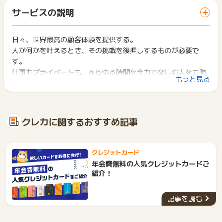
「 カード発行でポイントGET 」ボタンを押した時とサービ
・照会番号（末尾JPY）
一部のサービスにつきましては、1商品につき10円単位の金額
サービスの説明
ス・お買い物利用時で、デバイス・ブラウザが異なる場合はポ
・カード種別
は切り捨てとなります。
イント獲得ができません。
ポイント獲得が1ポイント未満のものは切り捨てとなり、ポイ
※ポイントに関するお問い合わせは、
ポイントタウンのサポート
ント履歴には記載されません。
日々、世界最高の顧客体験を提供する。
2回以上同じお買い物・サービスをご利用される場合は、毎回
までお問い合わせください。ポイントについて、広告主に直接
原則として広告主側のポイント等を利用して支払われた金額分
人が何かを叶えるとき、その挑戦を後押しするものが必要で
ポイントタウンに戻り、「 カード発行でポイントGET 」ボタ
お問い合わせをした場合、ポイント獲得対象外となる場合がご
につきましては、ポイントタウンのポイント獲得の対象には含
ンを押してからご利用ください。
す。
ざいます。
まれません。
仕事もプライベートも、あらゆる時間を全力で楽しむ人を力強
広告主が運営しているサービスの都合もしくは会員様の都合で
下記の事項に該当する場合、広告主側で対象外とみなし、「獲
もっと見る
く支えたい。だからこそ、私たちは進化を止めることはありま
商品の交換や一部でもキャンセルされた場合、ポイントが無効
得無効」となる可能性があります。
になる可能性もございます。
せん。
・同一端末や同一世帯で、繰り返し利用不可のサービス・お買
各サービス・お買い物の獲得ポイントや獲得条件、キャンペー
あなたが叶えたいことのために、一番頼りになる存在へ。
い物を複数回ご利用された場合
ン期間が予告なしに変更される場合がございますが、ご利用さ
・他のポイントサイトや比較サイト、検索サイトなどを経由し
私たちアメリカン・エキスプレスの約束です。
クレカに関するおすすめ記事
れた時点の条件が適用されます。
て一度でも同サービス・お買い物を利用されたことがある場合
条件を達成しているかどうかは各広告主ではなく、代理店が行
ご利用前には、Cookieの削除をおこなっていただくことを推奨
っているため、広告主はポイントに関する詳細を把握しており
します。
ません。
クレジットカード
そのため、ポイントタウンのポイントに関するお問い合わせを
サービス・お買い物利用時にお電話など2つ以上の申し込み方
年会費無料の人気クレジットカードご
広告主様に直接行わないようお願いいたします。
法がある場合、必ずサイト上のWEBフォームからお申し込みく
紹介！
掲載中のプログラムの掲載終了日はあくまで予定となってお
ださい。
り、急遽終了となる場合がございます。
各サービス・お買い物に掲載されている獲得条件を必ずよくお
広告に遷移しない場合は掲載が終了となっておりポイントが獲
記事を読む
読みください。
得できませんので、ご注意くださいませ。
お申し込みやお買い物後、利用したサイトから送られる購入完