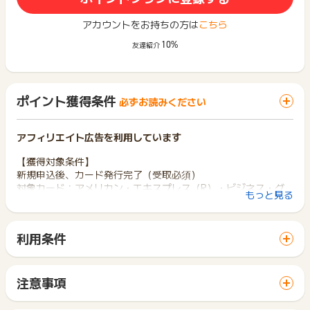
アカウントをお持ちの方は
こちら
10%
友達紹介
ポイント獲得条件
必ずお読みください
アフィリエイト広告を利用しています
【獲得対象条件】
新規申込後、カード発行完了（受取必須）
対象カード：アメリカン・エキスプレス（R）・ビジネス・グ
もっと見る
リーン・カード（個人）
【獲得対象外条件】
利用条件
虚偽、架空の申込・登録内容不備・不正・いたずら・データの
「 カード発行でポイントGET 」ボタンから広告主サイトを訪
重複・複数回申込・カード発行まで至らなかった場合・対象カ
問し、ご利用ください。
ードをお持ちの方・過去に対象カードの申込みされたことがあ
サイトに移動してからお申し込みやお買い物が完了するまでの
る方・対象カード以外のお申込みなど
注意事項
間に、同じブラウザ（※）で他のサイトに移動した場合はポイン
ポイントの獲得の対象となるのは、税抜き・送料抜き価格とな
ト獲得ができません。
【調査必要項目】
ります。