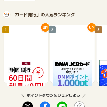
「カード発行」の人気ランキング
UP!
UP!
1
2
3
静岡銀行カードローンSE
DMM JCBカード（発
※合
LECA（セレカ）
券）
※【S
シブ
35,000
5,500
26,250
3,000
8
ポイントタウンをシェアしよう