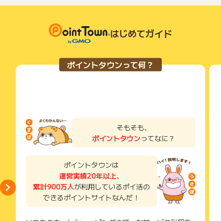
了などのメールは、ポイント獲得するまで必ず保管してくださ
い。
獲得待ち・獲得失敗の状態でお問い合わせされる際に、該当の
メールを送っていただく場合がございます。
はじめてガイド
そのため、紛失・破棄された場合は対応いたしかねますので、
ご注意ください。
ポイントタウンって何？
(※) SafariやChromeなどwebサイトを表示するアプリのこと
そもそも、
ポイントタウン
ってなに？
ポイントタウンは
運営実績20年以上
、
累計900万人
が利用しているポイ活の
できるポイントサイトなんだ！