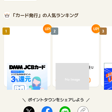
「カード発行」の人気ランキング
UP!
UP!
1
2
3
DMM JCBカード（発
【過去最高還元】三菱Ｕ
※合
券）
ＦＪカード
※【S
シブ
5,500
12,000
3,000
8,000
8
ポイントタウンをシェアしよう