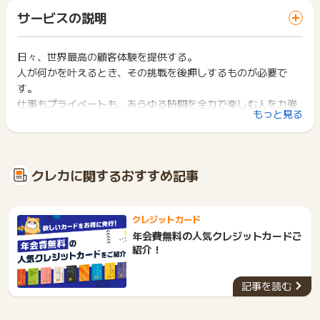
「 カード発行でポイントGET 」ボタンを押した時とサービ
・照会番号（末尾JPY）
一部のサービスにつきましては、1商品につき10円単位の金額
サービスの説明
ス・お買い物利用時で、デバイス・ブラウザが異なる場合はポ
・カード種別
は切り捨てとなります。
イント獲得ができません。
ポイント獲得が1ポイント未満のものは切り捨てとなり、ポイ
※ポイントに関するお問い合わせは、
ポイントタウンのサポート
ント履歴には記載されません。
日々、世界最高の顧客体験を提供する。
2回以上同じお買い物・サービスをご利用される場合は、毎回
までお問い合わせください。ポイントについて、広告主に直接
原則として広告主側のポイント等を利用して支払われた金額分
人が何かを叶えるとき、その挑戦を後押しするものが必要で
ポイントタウンに戻り、「 カード発行でポイントGET 」ボタ
お問い合わせをした場合、ポイント獲得対象外となる場合がご
につきましては、ポイントタウンのポイント獲得の対象には含
ンを押してからご利用ください。
す。
ざいます。
まれません。
仕事もプライベートも、あらゆる時間を全力で楽しむ人を力強
広告主が運営しているサービスの都合もしくは会員様の都合で
下記の事項に該当する場合、広告主側で対象外とみなし、「獲
もっと見る
く支えたい。だからこそ、私たちは進化を止めることはありま
商品の交換や一部でもキャンセルされた場合、ポイントが無効
得無効」となる可能性があります。
になる可能性もございます。
せん。
・同一端末や同一世帯で、繰り返し利用不可のサービス・お買
各サービス・お買い物の獲得ポイントや獲得条件、キャンペー
あなたが叶えたいことのために、一番頼りになる存在へ。
い物を複数回ご利用された場合
ン期間が予告なしに変更される場合がございますが、ご利用さ
・他のポイントサイトや比較サイト、検索サイトなどを経由し
私たちアメリカン・エキスプレスの約束です。
クレカに関するおすすめ記事
れた時点の条件が適用されます。
て一度でも同サービス・お買い物を利用されたことがある場合
条件を達成しているかどうかは各広告主ではなく、代理店が行
ご利用前には、Cookieの削除をおこなっていただくことを推奨
っているため、広告主はポイントに関する詳細を把握しており
します。
ません。
クレジットカード
そのため、ポイントタウンのポイントに関するお問い合わせを
サービス・お買い物利用時にお電話など2つ以上の申し込み方
年会費無料の人気クレジットカードご
広告主様に直接行わないようお願いいたします。
法がある場合、必ずサイト上のWEBフォームからお申し込みく
紹介！
掲載中のプログラムの掲載終了日はあくまで予定となってお
ださい。
り、急遽終了となる場合がございます。
各サービス・お買い物に掲載されている獲得条件を必ずよくお
広告に遷移しない場合は掲載が終了となっておりポイントが獲
記事を読む
読みください。
得できませんので、ご注意くださいませ。
お申し込みやお買い物後、利用したサイトから送られる購入完