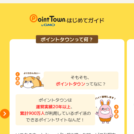
了などのメールは、ポイント獲得するまで必ず保管してくださ
い。
獲得待ち・獲得失敗の状態でお問い合わせされる際に、該当の
メールを送っていただく場合がございます。
はじめてガイド
そのため、紛失・破棄された場合は対応いたしかねますので、
ご注意ください。
ポイントタウンって何？
(※) SafariやChromeなどwebサイトを表示するアプリのこと
そもそも、
ポイントタウン
ってなに？
ポイントタウンは
運営実績20年以上
、
累計900万人
が利用しているポイ活の
できるポイントサイトなんだ！