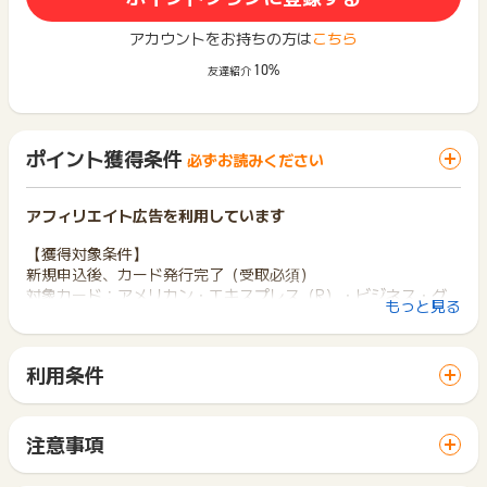
アカウントをお持ちの方は
こちら
10%
友達紹介
ポイント獲得条件
必ずお読みください
アフィリエイト広告を利用しています
【獲得対象条件】
新規申込後、カード発行完了（受取必須）
対象カード：アメリカン・エキスプレス（R）・ビジネス・グ
もっと見る
リーン・カード（法人）
【獲得対象外条件】
利用条件
虚偽、架空の申込・登録内容不備・不正・いたずら・データの
「 カード発行でポイントGET 」ボタンから広告主サイトを訪
重複・複数回申込・カード発行まで至らなかった場合・対象カ
問し、ご利用ください。
ードをお持ちの方・過去に対象カードの申込みされたことがあ
サイトに移動してからお申し込みやお買い物が完了するまでの
る方・対象カード以外のお申込みなど
注意事項
間に、同じブラウザ（※）で他のサイトに移動した場合はポイン
ポイントの獲得の対象となるのは、税抜き・送料抜き価格とな
ト獲得ができません。
【調査必要項目】
ります。