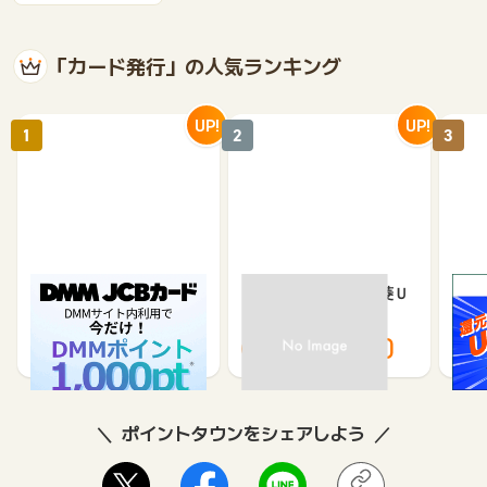
「カード発行」の人気ランキング
UP!
UP!
1
2
3
DMM JCBカード（発
【過去最高還元】三菱Ｕ
※合
券）
ＦＪカード
※【S
シブ
5,500
12,000
3,000
8,000
8
ポイントタウンをシェアしよう