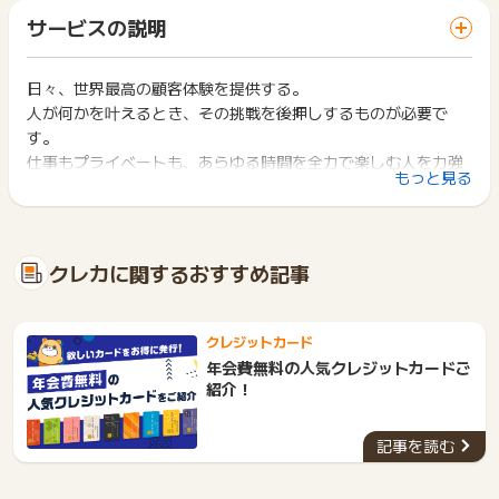
「 カード発行でポイントGET 」ボタンを押した時とサービ
・カード種別
一部のサービスにつきましては、1商品につき10円単位の金額
サービスの説明
ス・お買い物利用時で、デバイス・ブラウザが異なる場合はポ
は切り捨てとなります。
※ポイントに関するお問い合わせは、
ポイントタウンのサポート
イント獲得ができません。
ポイント獲得が1ポイント未満のものは切り捨てとなり、ポイ
までお問い合わせください。ポイントについて、広告主に直接
ント履歴には記載されません。
日々、世界最高の顧客体験を提供する。
2回以上同じお買い物・サービスをご利用される場合は、毎回
お問い合わせをした場合、ポイント獲得対象外となる場合がご
原則として広告主側のポイント等を利用して支払われた金額分
人が何かを叶えるとき、その挑戦を後押しするものが必要で
ポイントタウンに戻り、「 カード発行でポイントGET 」ボタ
ざいます。
につきましては、ポイントタウンのポイント獲得の対象には含
ンを押してからご利用ください。
す。
まれません。
仕事もプライベートも、あらゆる時間を全力で楽しむ人を力強
広告主が運営しているサービスの都合もしくは会員様の都合で
下記の事項に該当する場合、広告主側で対象外とみなし、「獲
もっと見る
く支えたい。だからこそ、私たちは進化を止めることはありま
商品の交換や一部でもキャンセルされた場合、ポイントが無効
得無効」となる可能性があります。
になる可能性もございます。
せん。
・同一端末や同一世帯で、繰り返し利用不可のサービス・お買
各サービス・お買い物の獲得ポイントや獲得条件、キャンペー
あなたが叶えたいことのために、一番頼りになる存在へ。
い物を複数回ご利用された場合
ン期間が予告なしに変更される場合がございますが、ご利用さ
・他のポイントサイトや比較サイト、検索サイトなどを経由し
私たちアメリカン・エキスプレスの約束です。
クレカに関するおすすめ記事
れた時点の条件が適用されます。
て一度でも同サービス・お買い物を利用されたことがある場合
条件を達成しているかどうかは各広告主ではなく、代理店が行
ご利用前には、Cookieの削除をおこなっていただくことを推奨
っているため、広告主はポイントに関する詳細を把握しており
します。
ません。
クレジットカード
そのため、ポイントタウンのポイントに関するお問い合わせを
サービス・お買い物利用時にお電話など2つ以上の申し込み方
年会費無料の人気クレジットカードご
広告主様に直接行わないようお願いいたします。
法がある場合、必ずサイト上のWEBフォームからお申し込みく
紹介！
掲載中のプログラムの掲載終了日はあくまで予定となってお
ださい。
り、急遽終了となる場合がございます。
各サービス・お買い物に掲載されている獲得条件を必ずよくお
広告に遷移しない場合は掲載が終了となっておりポイントが獲
記事を読む
読みください。
得できませんので、ご注意くださいませ。
お申し込みやお買い物後、利用したサイトから送られる購入完