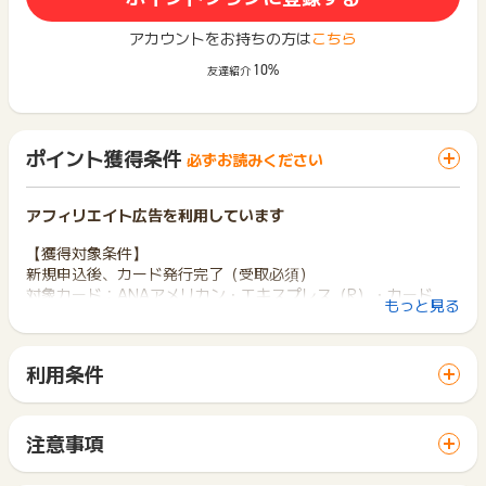
アカウントをお持ちの方は
こちら
10%
友達紹介
ポイント獲得条件
必ずお読みください
アフィリエイト広告を利用しています
【獲得対象条件】
新規申込後、カード発行完了（受取必須）
対象カード：ANAアメリカン・エキスプレス（R）・カード
もっと見る
【獲得対象外条件】
虚偽、架空の申込・登録内容不備・不正・いたずら・データの
利用条件
重複・複数回申込・カード発行まで至らなかった場合・対象カ
「 カード発行でポイントGET 」ボタンから広告主サイトを訪
ードをお持ちの方・過去に対象カードの申込みされたことがあ
問し、ご利用ください。
る方・対象カード以外のお申込みなど
サイトに移動してからお申し込みやお買い物が完了するまでの
注意事項
間に、同じブラウザ（※）で他のサイトに移動した場合はポイン
【調査必要項目】
ポイントの獲得の対象となるのは、税抜き・送料抜き価格とな
ト獲得ができません。
・照会番号（末尾JPY）
ります。