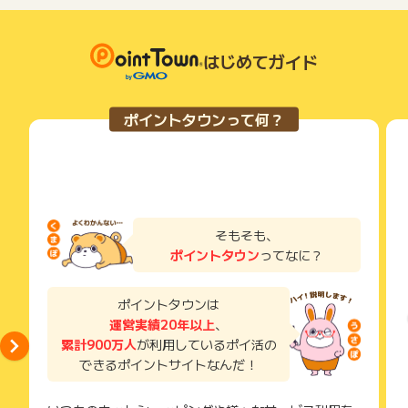
了などのメールは、ポイント獲得するまで必ず保管してくださ
い。
獲得待ち・獲得失敗の状態でお問い合わせされる際に、該当の
メールを送っていただく場合がございます。
はじめてガイド
そのため、紛失・破棄された場合は対応いたしかねますので、
ご注意ください。
ポイントタウンって何？
(※) SafariやChromeなどwebサイトを表示するアプリのこと
そもそも、
ポイントタウン
ってなに？
ポイントタウンは
運営実績20年以上
、
累計900万人
が利用しているポイ活の
できるポイントサイトなんだ！