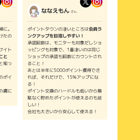
ななえもん
さん
婦に。
ポイントタウンの凄いところは
会員ラ
けたの
ンクアップを目指しやすい！
承認回数は、モニターも対象だしショ
サイト
ッピングも対象で、1番凄いのは同じ
こと
ショップの承認も回数にカウントされ
と知っ
ること！
あとは半年に5000ポイント獲得でき
のポイ
れば、それだけで、15%アップにな
る！
の虜に
ポイント交換のハードルも低いから無
駄なく貯めたポイントが使えるのも嬉
しい！
会社も大きいから安心して使える！