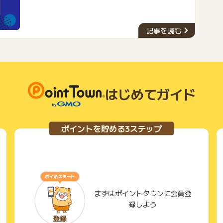
済的な負担になることもあります。そこで今回は、年会費が
永年無料のおすすめクレジットカード５種類をご紹介しま
す。今回ご紹介するクレジットカードは、優れた特典やサー
ビスを提供しながらも、年会費を一切支払う必要がありませ
記事を読む
ん。ぜひ、自分に合ったカードを見つけて、お得な生活を送
りましょう。
はじめてガイド
ポイントを貯める3ステップ
まずはポイントタウンに会員登
録しよう