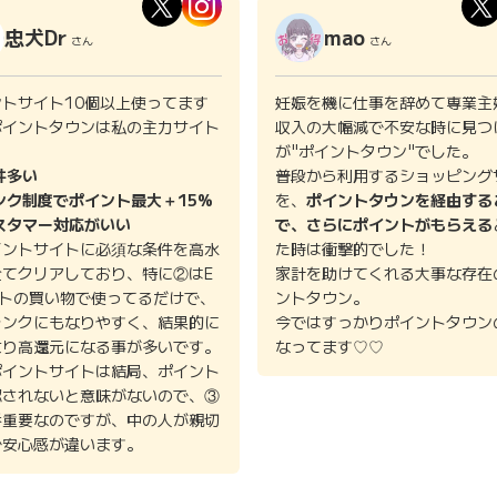
忠犬Dr
mao
さん
さん
ントサイト10個以上使ってます
妊娠を機に仕事を辞めて専業主
ポイントタウンは私の主力サイト
収入の大幅減で不安な時に見つ
。
が"ポイントタウン"でした。
件多い
普段から利用するショッピング
ンク制度でポイント最大＋15%
を、
ポイントタウンを経由する
スタマー対応がいい
で、さらにポイントがもらえる
イントサイトに必須な条件を高水
た時は衝撃的でした！
全てクリアしており、特に②はE
家計を助けてくれる大事な存在
イトの買い物で使ってるだけで、
ントタウン。
ランクにもなりやすく、結果的に
今ではすっかりポイントタウン
より高還元になる事が多いです。
なってます♡♡
ポイントサイトは結局、ポイント
認されないと意味がないので、③
番重要なのですが、中の人が親切
で安心感が違います。