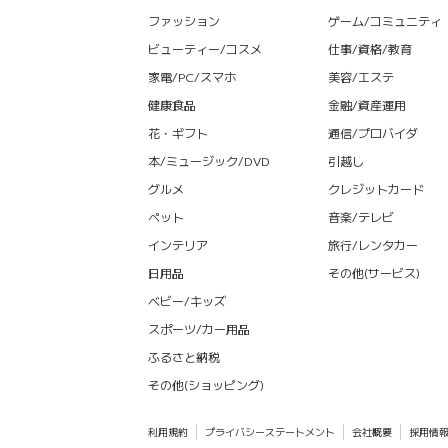
ファッション
ゲーム/コミュニティ
ビューティー/コスメ
仕事/資格/教育
家電/PC/スマホ
美容/エステ
健康食品
金融/資産運用
花・ギフト
通信/プロバイダ
本/ミュージック/DVD
引越し
グルメ
クレジットカード
ペット
音楽/テレビ
インテリア
旅行/レンタカー
日用品
その他(サービス)
ベビー/キッズ
スポーツ/カー用品
ふるさと納税
その他(ショッピング)
利用規約
プライバシーステートメント
会社概要
採用情