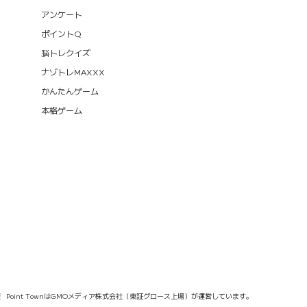
アンケート
ポイントQ
脳トレクイズ
ナゾトレMAXXX
かんたんゲーム
本格ゲーム
報
Point TownはGMOメディア株式会社（東証グロース上場）が運営しています。