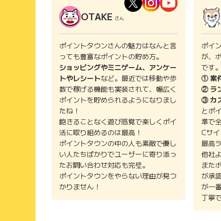
OTAKE
さん
ポイントタウンさんの魅力はなんと言
ポイ
っても豊富なポイントの貯め方。
が、
ショッピングやミニゲーム、アンケー
です
トやレシート
など。最近では移動や歩
① 案
数で稼げる機能も実装されて、幅広く
② ラ
ポイントを貯められるようになりまし
③ カ
たね！
とポ
飽きることなく遊び感覚で楽しくポイ
準で
活に取り組めるのは最高！
Cサ
ポイントタウンの中の人も素敵で優し
最高
い人たちばかりでユーザーに寄り添っ
他社
たお問い合わせ対応も完璧。
また
ポイントタウンをやらない理由が見つ
が承
かりません！
が一
丁寧