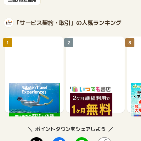
「サービス契約・取引」の人気ランキング
1
2
3
楽天トラベル観光体験
いつでも書店
【ネ
買取
2.5%
990
ポイントタウンをシェアしよう