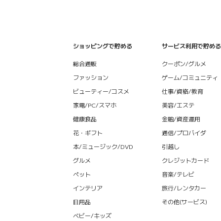
ショッピングで貯める
サービス利用で貯める
総合通販
クーポン/グルメ
ファッション
ゲーム/コミュニティ
ビューティー/コスメ
仕事/資格/教育
家電/PC/スマホ
美容/エステ
健康食品
金融/資産運用
花・ギフト
通信/プロバイダ
本/ミュージック/DVD
引越し
グルメ
クレジットカード
ペット
音楽/テレビ
インテリア
旅行/レンタカー
日用品
その他(サービス)
ベビー/キッズ