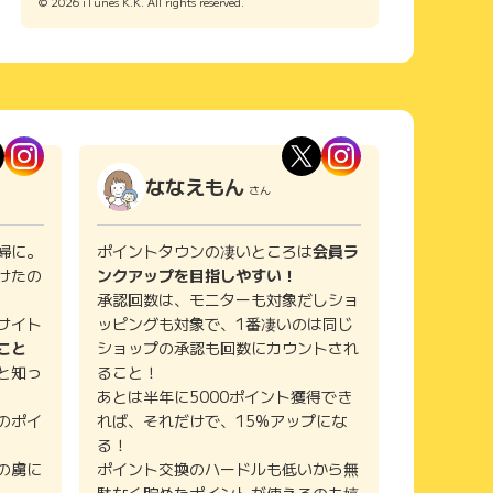
© 2026 iTunes K.K. All rights reserved.
ななえもん
さん
婦に。
ポイントタウンの凄いところは
会員ラ
けたの
ンクアップを目指しやすい！
承認回数は、モニターも対象だしショ
サイト
ッピングも対象で、1番凄いのは同じ
こと
ショップの承認も回数にカウントされ
と知っ
ること！
あとは半年に5000ポイント獲得でき
のポイ
れば、それだけで、15%アップにな
る！
の虜に
ポイント交換のハードルも低いから無
駄なく貯めたポイントが使えるのも嬉