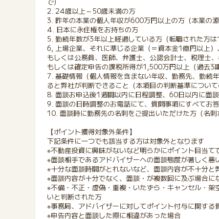
で)
2. 24歳以上～50歳未満の方
3. 昨年の本業の個人年収が600万円以上の方（本業
4. 日本に永住権をお持ちの方
5. 勤続年数が3年以上経過している方（転職された方
6, 上場企業、それに準じる企業（＝資本金1億円以上
もしくは公務員、医師、弁護士、公認会計士、税理士、
もしくは確定申告の課税所得が1,500万円以上（過去
7. 基礎情報（個人情報を含まない年収、勤務先、勤続
ると弊社が判断できること（本項目の判断基準について
8. 面談お申込後1週間以内に日程調整、60日以内に
9. 面談の日時調整のお電話にて、質問事項にすべてお
10. 面談時に勤務先の名刺をご提出いただけた方（名
【ポイント獲得対象外条件】
下記条件に一つでも該当する方は対象外となります
※不動産投資に興味がないなど明らかにポイント目当て
※面談相手であるアドバイザーへの面談態度が著しく悪
※十分な面談時間がとれないなど、面談内容が不十分と
※面談内容が十分でなく、面談・が複数回に及ぶ場合に
※不備・不正・虚偽・重複・いたずら・キャンセル・架
いと判断された方
※事務局、アドバイザーに対してポイント付与に関する
※申告内容と面談した際に相違があった場合