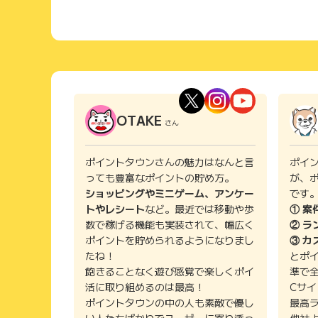
OTAKE
さん
ポイントタウンさんの魅力はなんと言
ポイ
っても豊富なポイントの貯め方。
が、
ショッピングやミニゲーム、アンケー
です
トやレシート
など。最近では移動や歩
① 案
数で稼げる機能も実装されて、幅広く
② ラ
ポイントを貯められるようになりまし
③ カ
たね！
とポ
飽きることなく遊び感覚で楽しくポイ
準で
活に取り組めるのは最高！
Cサ
ポイントタウンの中の人も素敵で優し
最高
い人たちばかりでユーザーに寄り添っ
他社