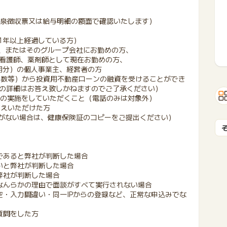
の源泉徴収票又は給与明細の額面で確認いたします）
は1年以上経過している方）
）、またはそのグループ会社にお勤めの方、
看護師、薬剤師として現在お勤めの方、
3期分）の個人事業主、経営者の方
年数等）から投資用不動産ローンの融資を受けることができ
の詳細はお答え致しかねますのでご了承ください）
面談の実施をしていただくこと（電話のみは対象外）
答えいただけた方
刺がない場合は、健康保険証のコピーをご提出ください）
であると弊社が判断した場合
いと弊社が判断した場合
弊社が判断した場合
なんらかの理由で面談がすべて実行されない場合
空・入力間違い・同一IPからの登録など、正常な申込みでな
質問をした方