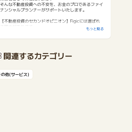
そんな不動産投資への不安を、お金のプロであるファイ
ナンシャルプランナーがサポートいたします。
【不動産投資のセカンドオピニオン】Figicには選ばれ
る理由があります。
もっと見る
不動産を所有しない第三者の視点で、ファイナンシャル
プランナーが将来の資産形成をサポートします
累計20,000件を超える面談実績の経験とデータをもと
関連するカテゴリー
にあなたに合った資産形成をご提案します
不動産投資における物件選定のポイントをロジカルにお
伝えします
物件購入前にぜひ一度ご相談ください！
その他(サービス)