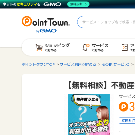
無料診断
ショッピング
サービス
ア
で貯める
で貯める
で
ポイントタウンTOP
サービス利用で貯める
その他(サービス)
【無料相談】不動産
サービ
3
初回利