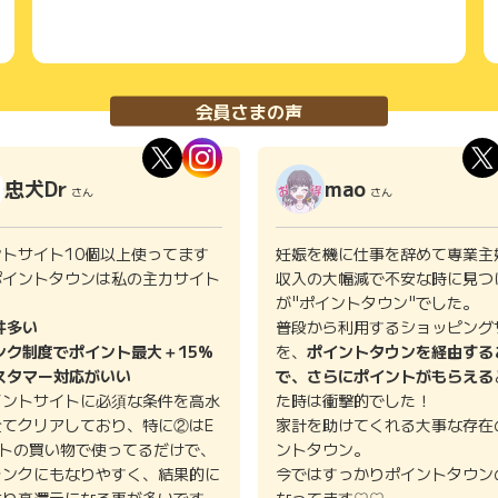
会員さまの声
忠犬Dr
mao
さん
さん
ントサイト10個以上使ってます
妊娠を機に仕事を辞めて専業主
ポイントタウンは私の主力サイト
収入の大幅減で不安な時に見つ
。
が"ポイントタウン"でした。
件多い
普段から利用するショッピング
ンク制度でポイント最大＋15%
を、
ポイントタウンを経由する
スタマー対応がいい
で、さらにポイントがもらえる
イントサイトに必須な条件を高水
た時は衝撃的でした！
全てクリアしており、特に②はE
家計を助けてくれる大事な存在
イトの買い物で使ってるだけで、
ントタウン。
ランクにもなりやすく、結果的に
今ではすっかりポイントタウン
より高還元になる事が多いです。
なってます♡♡