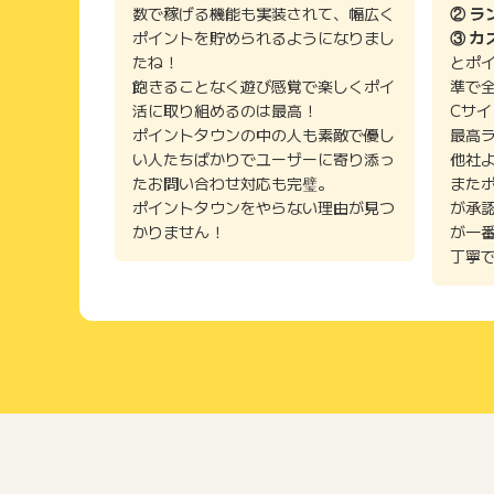
数で稼げる機能も実装されて、幅広く
② ラ
ポイントを貯められるようになりまし
③ カ
たね！
とポ
飽きることなく遊び感覚で楽しくポイ
準で
活に取り組めるのは最高！
Cサ
ポイントタウンの中の人も素敵で優し
最高
い人たちばかりでユーザーに寄り添っ
他社
たお問い合わせ対応も完璧。
また
ポイントタウンをやらない理由が見つ
が承
かりません！
が一
丁寧