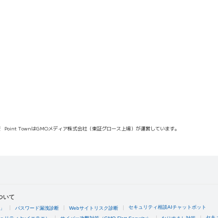
報
Point TownはGMOメディア株式会社（東証グロース上場）が運営しています。
ついて
セキュリティ相談AIチャットボット
4」
パスワード漏洩診断
Webサイトリスク診断
セキ