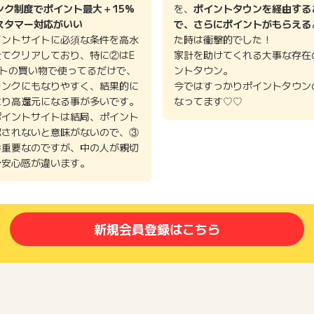
ンク制度でポイント最大＋15%
を、
ポイントタウンを経由する
スタマー対応がいい
で、さらにポイントがもらえる
イントサイトに必須な条件を高水
た時は衝撃的でした！
全てクリアしており、特に②はE
家計を助けてくれる大事な存在
イトの買い物で使ってるだけで、
ントタウン。
ランクにもなりやすく、結果的に
今ではすっかりポイントタウン
より高還元になる事が多いです。
なってます♡♡
ポイントサイトは結局、ポイント
認されないと意味がないので、③
番重要なのですが、中の人が親切
で安心感が違います。
新規会員登録はこちら