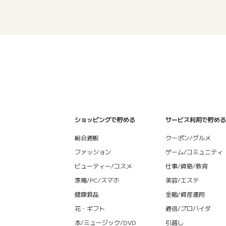
ショッピングで貯める
サービス利用で貯める
総合通販
クーポン/グルメ
ファッション
ゲーム/コミュニティ
ビューティー/コスメ
仕事/資格/教育
家電/PC/スマホ
美容/エステ
健康食品
金融/資産運用
花・ギフト
通信/プロバイダ
本/ミュージック/DVD
引越し