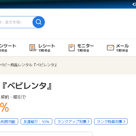
ンケート
レシート
モニター
メール
貯める
で貯める
で貯める
で貯める
ベビー用品レンタル『ベビレンタ』
『ベビレンタ』
ス契約・取引で
7%
も利用可能
友達紹介：10%
ランクアップ対象
ランク特典対象