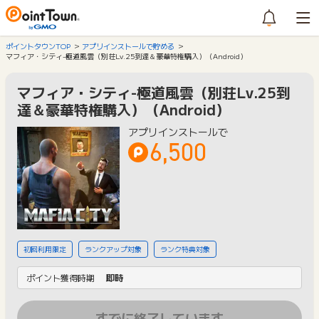
ポイントタウンTOP
アプリインストールで貯める
マフィア・シティ-極道風雲（別荘Lv.25到達＆豪華特権購入）（Android）
マフィア・シティ-極道風雲（別荘Lv.25到
達＆豪華特権購入）（Android）
アプリインストールで
6,500
初回利用限定
ランクアップ対象
ランク特典対象
ポイント獲得時期
即時
すでに終了しています