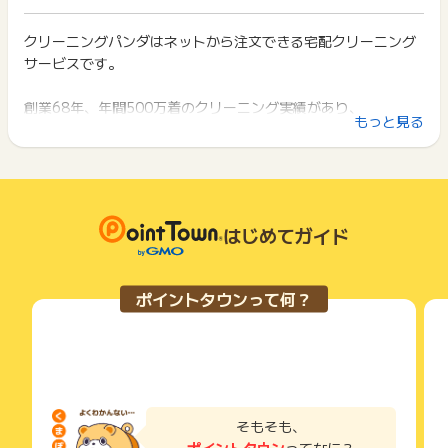
ト獲得ができません。
対象コース申込から90日以内に申込日、受付（注文）番号、エ
ポイント獲得が1ポイント未満のものは切り捨てとなり、ポイ
ビデンスメールと併せてお問い合わせください。
ント履歴には記載されません。
クリーニングパンダはネットから注文できる宅配クリーニング
2回以上同じお買い物・サービスをご利用される場合は、毎回
原則として広告主側のポイント等を利用して支払われた金額分
サービスです。
ポイントタウンに戻り、「 申込をしてポイントGET 」ボタン
※ポイントに関するお問い合わせは、
ポイントタウンのサポート
につきましては、ポイントタウンのポイント獲得の対象には含
を押してからご利用ください。
までお問い合わせください。ポイントについて、広告主に直接
まれません。
お問い合わせをした場合、ポイント獲得対象外となる場合がご
創業68年、年間500万着のクリーニング実績があり、
広告主が運営しているサービスの都合もしくは会員様の都合で
下記の事項に該当する場合、広告主側で対象外とみなし、「獲
もっと見る
ざいます。
職人仕上げ×思いやり品質をテーマに行なっています。
商品の交換や一部でもキャンセルされた場合、ポイントが無効
得無効」となる可能性があります。
になる可能性もございます。
・同一端末や同一世帯で、繰り返し利用不可のサービス・お買
各サービス・お買い物の獲得ポイントや獲得条件、キャンペー
[1]国内最多の取扱商品数
い物を複数回ご利用された場合
ン期間が予告なしに変更される場合がございますが、ご利用さ
・他のポイントサイトや比較サイト、検索サイトなどを経由し
[2]国内最多のオプションサービス数
れた時点の条件が適用されます。
て一度でも同サービス・お買い物を利用されたことがある場合
[3]国内最長の無料お預かり15ヶ月
条件を達成しているかどうかは各広告主ではなく、代理店が行
はじめてガイド
ご利用前には、Cookieの削除をおこなっていただくことを推奨
っているため、広告主はポイントに関する詳細を把握しており
します。
などの特徴があります。
ません。
そのため、ポイントタウンのポイントに関するお問い合わせを
サービス・お買い物利用時にお電話など2つ以上の申し込み方
ポイントタウンって何？
広告主様に直接行わないようお願いいたします。
また、しみ抜きに定評があり、
法がある場合、必ずサイト上のWEBフォームからお申し込みく
掲載中のプログラムの掲載終了日はあくまで予定となってお
ださい。
他店で落ちなかったしつこい汚れも落とすことが可能です。
り、急遽終了となる場合がございます。
各サービス・お買い物に掲載されている獲得条件を必ずよくお
広告に遷移しない場合は掲載が終了となっておりポイントが獲
読みください。
●職人仕上げ
得できませんので、ご注意くださいませ。
タグが消えているから洗えません。このシミは落ちそうにない
お申し込みやお買い物後、利用したサイトから送られる購入完
のでお断りします。お洋服を傷めるリスクがあるから洗えませ
了などのメールは、ポイント獲得するまで必ず保管してくださ
そもそも、
い。
ん。
ポイントタウン
ってなに？