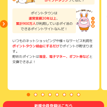
獲得待ち・獲得失敗の状態でお問い合わせされる際に、該当の
このように言われたことは皆さまご経験あると思います。他店
メールを送っていただく場合がございます。
で断られた時こそ当店にご依頼ください。
そのため、紛失・破棄された場合は対応いたしかねますので、
ポイントタウンは
ご注意ください。
運営実績20年以上
、
●思いやり品質
累計900万人
が利用しているポイ活の
(※) SafariやChromeなどwebサイトを表示するアプリのこと
多少非効率でコストがかかっても、お客様から頼まれてもいな
できるポイントサイトなんだ！
い無料サービスを勝手にさせていただきます。まるでご家族に
洗ってもらったような思いやりを大切にしているからです。す
べては、大切なお洋服が届いて開封した時の感動を味わってほ
いつものネットショッピングや様々なサービス利用を
しいからです。
ポイントタウン経由にするだけ
でポイントが貯まりま
そのため、ボタンの取り付けやシミ抜き、汗抜き、静電気防止
す。
加工など、例え頼まれなくても、思いやり品質で施させていた
貯めたポイントは
現金、電子マネー、ギフト券など
と
だきます。
交換できるよ！
リフォームなど珍しいコースもあります。
新規会員登録はこちら