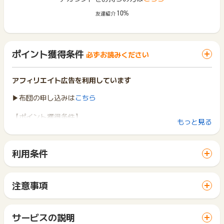
10%
友達紹介
ポイント獲得条件
必ずお読みください
アフィリエイト広告を利用しています
▶布団の申し込みは
こちら
【ポイント獲得条件】
もっと見る
新規ユーザー かつ WEB経由で対象コース申込
対象コース：スタンダード衣類 または デラックス衣類 3点、5
点、10点、15点、20点のパックコース
利用条件
※上記以外のコースは却下
「 申込をしてポイントGET 」ボタンから広告主サイトを訪問
し、ご利用ください。
【ポイント獲得対象外条件】
サイトに移動してからお申し込みやお買い物が完了するまでの
重複、いたずら、リピート注文、返品、キャンセル、未入金、
注意事項
間に、同じブラウザ（※）で他のサイトに移動した場合はポイン
入力内容不備、対象コース以外の申込、ふるさと納税経由の申
ポイントの獲得の対象となるのは、税抜き・送料抜き価格とな
ト獲得ができません。
込
ります。
「 申込をしてポイントGET 」ボタンを押した時とサービス・
一部のサービスにつきましては、1商品につき10円単位の金額
サービスの説明
お買い物利用時で、デバイス・ブラウザが異なる場合はポイン
【お問い合わせについて】
は切り捨てとなります。