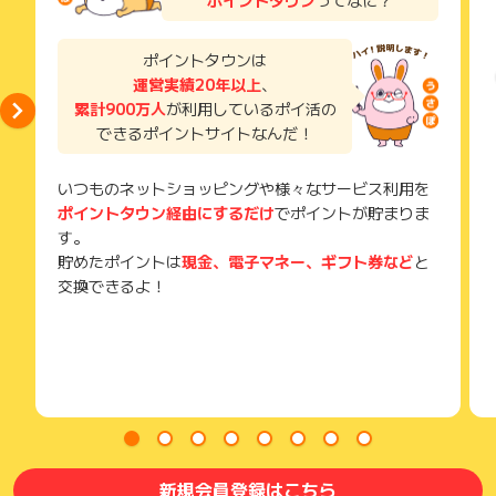
獲得待ち・獲得失敗の状態でお問い合わせされる際に、該当の
このように言われたことは皆さまご経験あると思います。他店
メールを送っていただく場合がございます。
で断られた時こそ当店にご依頼ください。
そのため、紛失・破棄された場合は対応いたしかねますので、
ポイントタウンは
ご注意ください。
運営実績20年以上
、
●思いやり品質
累計900万人
が利用しているポイ活の
(※) SafariやChromeなどwebサイトを表示するアプリのこと
多少非効率でコストがかかっても、お客様から頼まれてもいな
できるポイントサイトなんだ！
い無料サービスを勝手にさせていただきます。まるでご家族に
洗ってもらったような思いやりを大切にしているからです。す
べては、大切なお洋服が届いて開封した時の感動を味わってほ
いつものネットショッピングや様々なサービス利用を
しいからです。
ポイントタウン経由にするだけ
でポイントが貯まりま
そのため、ボタンの取り付けやシミ抜き、汗抜き、静電気防止
す。
加工など、例え頼まれなくても、思いやり品質で施させていた
貯めたポイントは
現金、電子マネー、ギフト券など
と
だきます。
交換できるよ！
リフォームなど珍しいコースもあります。
新規会員登録はこちら