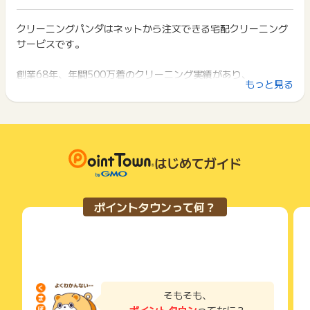
ト獲得ができません。
ビデンスメールと併せてお問い合わせください。
ポイント獲得が1ポイント未満のものは切り捨てとなり、ポイ
ント履歴には記載されません。
クリーニングパンダはネットから注文できる宅配クリーニング
2回以上同じお買い物・サービスをご利用される場合は、毎回
※ポイントに関するお問い合わせは、
ポイントタウンのサポート
原則として広告主側のポイント等を利用して支払われた金額分
サービスです。
ポイントタウンに戻り、「 申込をしてポイントGET 」ボタン
までお問い合わせください。ポイントについて、広告主に直接
につきましては、ポイントタウンのポイント獲得の対象には含
を押してからご利用ください。
お問い合わせをした場合、ポイント獲得対象外となる場合がご
まれません。
ざいます。
創業68年、年間500万着のクリーニング実績があり、
広告主が運営しているサービスの都合もしくは会員様の都合で
下記の事項に該当する場合、広告主側で対象外とみなし、「獲
もっと見る
職人仕上げ×思いやり品質をテーマに行なっています。
商品の交換や一部でもキャンセルされた場合、ポイントが無効
得無効」となる可能性があります。
になる可能性もございます。
・同一端末や同一世帯で、繰り返し利用不可のサービス・お買
各サービス・お買い物の獲得ポイントや獲得条件、キャンペー
[1]国内最多の取扱商品数
い物を複数回ご利用された場合
ン期間が予告なしに変更される場合がございますが、ご利用さ
・他のポイントサイトや比較サイト、検索サイトなどを経由し
[2]国内最多のオプションサービス数
れた時点の条件が適用されます。
て一度でも同サービス・お買い物を利用されたことがある場合
[3]国内最長の無料お預かり15ヶ月
条件を達成しているかどうかは各広告主ではなく、代理店が行
はじめてガイド
ご利用前には、Cookieの削除をおこなっていただくことを推奨
っているため、広告主はポイントに関する詳細を把握しており
します。
などの特徴があります。
ません。
そのため、ポイントタウンのポイントに関するお問い合わせを
サービス・お買い物利用時にお電話など2つ以上の申し込み方
ポイントタウンって何？
広告主様に直接行わないようお願いいたします。
また、しみ抜きに定評があり、
法がある場合、必ずサイト上のWEBフォームからお申し込みく
掲載中のプログラムの掲載終了日はあくまで予定となってお
ださい。
他店で落ちなかったしつこい汚れも落とすことが可能です。
り、急遽終了となる場合がございます。
各サービス・お買い物に掲載されている獲得条件を必ずよくお
広告に遷移しない場合は掲載が終了となっておりポイントが獲
読みください。
●職人仕上げ
得できませんので、ご注意くださいませ。
タグが消えているから洗えません。このシミは落ちそうにない
お申し込みやお買い物後、利用したサイトから送られる購入完
のでお断りします。お洋服を傷めるリスクがあるから洗えませ
了などのメールは、ポイント獲得するまで必ず保管してくださ
そもそも、
い。
ん。
ポイントタウン
ってなに？