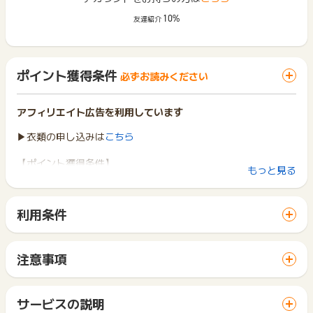
10%
友達紹介
ポイント獲得条件
必ずお読みください
アフィリエイト広告を利用しています
▶衣類の申し込みは
こちら
【ポイント獲得条件】
もっと見る
新規ユーザー かつ WEB経由で対象コース申込
└ 対象コース：ふとん丸洗い１〜10枚パック
※上記以外のコースは却下
利用条件
「 申込をしてポイントGET 」ボタンから広告主サイトを訪問
【ポイント獲得対象外条件】
し、ご利用ください。
重複、いたずら、リピート注文、返品、キャンセル、未入金、
サイトに移動してからお申し込みやお買い物が完了するまでの
入力内容不備、対象コース以外の申込、ふるさと納税経由の申
注意事項
間に、同じブラウザ（※）で他のサイトに移動した場合はポイン
込
ポイントの獲得の対象となるのは、税抜き・送料抜き価格とな
ト獲得ができません。
ります。
「 申込をしてポイントGET 」ボタンを押した時とサービス・
【お問い合わせについて】
一部のサービスにつきましては、1商品につき10円単位の金額
サービスの説明
お買い物利用時で、デバイス・ブラウザが異なる場合はポイン
対象コース申込から90日以内に申込日、受付（注文）番号、エ
は切り捨てとなります。