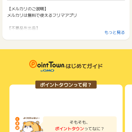
ックしたのちに購入を行ってください。
ポイント獲得が1ポイント未満のものは切り捨てとなり、ポイ
・広告クリック後、1時間以上経過した場合は、再度広告をク
ント履歴には記載されません。
【メルカリのご説明】
2回以上同じお買い物・サービスをご利用される場合は、毎回
リックした後購入までお進みください。
原則として広告主側のポイント等を利用して支払われた金額分
メルカリは無料で使えるフリマアプリ
ポイントタウンに戻り、「 ショッピングでポイントGET 」ボ
・バッチ処理により、管理画面の成果反映がリアルタイムで表
につきましては、ポイントタウンのポイント獲得の対象には含
タンを押してからご利用ください。
示されず、発生日より1～2週間遅れて成果管理画面上へ反映さ
まれません。
【不要品を出品】
れます。予めご了承下さい。
広告主が運営しているサービスの都合もしくは会員様の都合で
下記の事項に該当する場合、広告主側で対象外とみなし、「獲
もっと見る
「まだ使えるけどもう必要ないモノ」をメルカリへ。出品時の
商品の交換や一部でもキャンセルされた場合、ポイントが無効
得無効」となる可能性があります。
▼メルカリShopsの商品の見分け方
になる可能性もございます。
登録は３ステップでOK
・同一端末や同一世帯で、繰り返し利用不可のサービス・お買
商品詳細ページ内において、以下を満たしているものがメルカ
各サービス・お買い物の獲得ポイントや獲得条件、キャンペー
売りたい商品を撮影し、案内にそって商品の状態や価格、配送
い物を複数回ご利用された場合
リShopsの商品（成果対象）です。
ン期間が予告なしに変更される場合がございますが、ご利用さ
・他のポイントサイトや比較サイト、検索サイトなどを経由し
方法を設定するだけ完了
・商品画像直上に、黒い帯で「メルカリShops」とついている
れた時点の条件が適用されます。
て一度でも同サービス・お買い物を利用されたことがある場合
・「ショップ情報」欄に「メルカリShops」と記載がある
条件を達成しているかどうかは各広告主ではなく、代理店が行
はじめてガイド
ご利用前には、Cookieの削除をおこなっていただくことを推奨
【欲しい物を買う】
っているため、広告主はポイントに関する詳細を把握しており
します。
※「出品者」と記載があるものは成果対象外となりますので、ご
欲しいものが見つかったら購入ボタンを押し、支払い方法を選
ません。
注意ください。
択。あとは商品到着を待つだけ。
そのため、ポイントタウンのポイントに関するお問い合わせを
サービス・お買い物利用時にお電話など2つ以上の申し込み方
ポイントタウンって何？
※商品詳細ページ内にメルカリShopsという表記があった場合
広告主様に直接行わないようお願いいたします。
いま出品されている1億品のなかから欲しい物を、探してみま
法がある場合、必ずサイト上のWEBフォームからお申し込みく
でも、上記を満たしていないものは成果対象外となりますの
掲載中のプログラムの掲載終了日はあくまで予定となってお
ださい。
しょう
で、ご注意ください。
り、急遽終了となる場合がございます。
各サービス・お買い物に掲載されている獲得条件を必ずよくお
広告に遷移しない場合は掲載が終了となっておりポイントが獲
読みください。
【売れたお金を使う】
▼メルカリShopsの商品検索方法
得できませんので、ご注意くださいませ。
メルカリで売れたお金はそのまま全国のコンビニエンススト
・キーワード検索やカテゴリーを指定して商品を検索（ショッ
お申し込みやお買い物後、利用したサイトから送られる購入完
プ（メルカリShops）を含んだ状態で検索をしてください）
ア・飲食店・ドラッグストアなど、
了などのメールは、ポイント獲得するまで必ず保管してくださ
そもそも、
・検索結果の画面で「絞り込み > 出品者」にて「ショップ(メ
い。
さまざまなお店で利用でき、銀行口座からのチャージも可能。
ポイントタウン
ってなに？
ルカリShops)」を選択
獲得待ち・獲得失敗の状態でお問い合わせされる際に、該当の
メルカリのアプリでかんたんに決済ができます。もちろん、メ