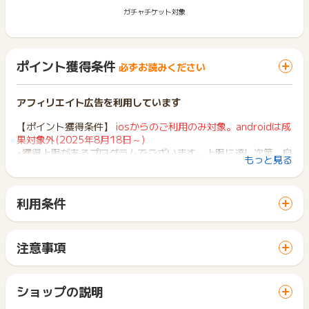
ガチャチケット対象
ポイント獲得条件
必ずお読みください
アフィリエイト広告を利用しています
【ポイント獲得条件】
iosからのご利用のみ対象。androidは成
果対象外(2025年8月18日～)
※獲得上限があるプログラムでございます。上限に達し次第、自
もっと見る
動休止となります
・アプリ上での購入後、30日以内にメルカリShopsの取引を完
了した成果が対象となります。
利用条件
・メルカリ公式サイトに遷移する前に、アプリインストール・
「 ショッピングでポイントGET 」ボタンから広告主サイトを
アプリ上での会員登録（登録済みのユーザーはログイン）を行
訪問し、ご利用ください。
ってください。
サイトに移動してからお申し込みやお買い物が完了するまでの
・クーポンやポイント使用の場合は使用後の金額での算出とな
注意事項
間に、同じブラウザ（※）で他のサイトに移動した場合はポイン
ります。
ポイントの獲得の対象となるのは、税抜き・送料抜き価格とな
ト獲得ができません。
・広告クリック後、他サイトへ遷移せずそのまま購入までお進
ります。
「 ショッピングでポイントGET 」ボタンを押した時とサービ
みください。
一部のサービスにつきましては、1商品につき10円単位の金額
ショップの説明
ス・お買い物利用時で、デバイス・ブラウザが異なる場合はポ
※もしメルカリアプリ以外に遷移した場合は、再度広告をクリ
は切り捨てとなります。
イント獲得ができません。