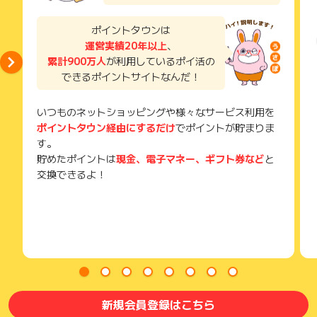
・商品詳細ページで、上部に「メルカリShops」の黒い帯があ
メールを送っていただく場合がございます。
ルカリでの買い物にも使えます。
るか確認し、購入
そのため、紛失・破棄された場合は対応いたしかねますので、
ポイントタウンは
ご注意ください。
運営実績20年以上
、
#メルカリ #フリマ #オークション #雑貨 #家電
【ポイント獲得対象外条件】
・2025年8月18日～ ios端末のみ成果対象。android端末は
累計900万人
が利用しているポイ活の
(※) SafariやChromeなどwebサイトを表示するアプリのこと
成果対象外となります。
できるポイントサイトなんだ！
・虚偽、入力内容不備、リスティング違反、悪戯、不正、購入
後のキャンセル
いつものネットショッピングや様々なサービス利用を
・購入後、取引完了まで至らなかった成果・成果確定前に商品
ポイントタウン経由にするだけ
でポイントが貯まりま
データを削除している成果
・Webブラウザ上で購入完了した場合
す。
・メルカリShops以外の商品を購入した場合
貯めたポイントは
現金、電子マネー、ギフト券など
と
・サイトに遷移した段階でメルカリ会員ではない、またはアプ
交換できるよ！
リインストールをしていない場合
⇒事前に会員登録、アプリインストールを行ったうえでリン
クをクリックし購入してください
【お問い合わせについて】
条件達成日から90日以内に下記項目をご記入の上お問い合わせ
ください。
※2026年2月1日より調査依頼は受付停止とさせていただきます
■必須項目
メルカリユーザーID、商品ID
新規会員登録はこちら
※商品ID：購入完了画面に表示される注文番号箇所の「order_