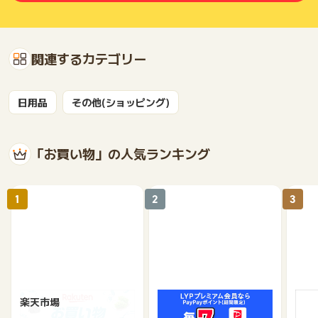
」以降の文字列
■問い合わせ先
ポイントについて、広告主へ直接問い合わせする事を固く禁じ
関連するカテゴリー
ます。
問い合わせた場合、いかなる理由があろうとポイント付与対象
外となりますのでご了承ください。
日用品
その他(ショッピング)
※ポイントに関するお問い合わせは、
ポイントタウンのサポート
までお問い合わせください。ポイントについて、広告主に直接
お問い合わせをした場合、ポイント獲得対象外となる場合がご
「お買い物」の人気ランキング
ざいます。
1
2
3
楽天市場
Yahoo!ショッピング
au 
（旧：