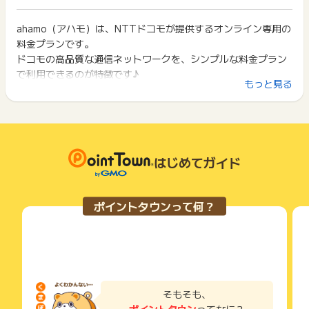
イント獲得ができません。
対象プラン
ポイント獲得が1ポイント未満のものは切り捨てとなり、ポイ
・ahamo30GB
ント履歴には記載されません。
ahamo（アハモ）は、NTTドコモが提供するオンライン専用の
2回以上同じお買い物・サービスをご利用される場合は、毎回
・ahamo大盛りプラン
原則として広告主側のポイント等を利用して支払われた金額分
料金プランです。
ポイントタウンに戻り、「 サイトへ行ってポイントGET 」ボ
・ポイ活プラン
につきましては、ポイントタウンのポイント獲得の対象には含
タンを押してからご利用ください。
ドコモの高品質な通信ネットワークを、シンプルな料金プラン
まれません。
で利用できるのが特徴です♪
広告主が運営しているサービスの都合もしくは会員様の都合で
下記の事項に該当する場合、広告主側で対象外とみなし、「獲
もっと見る
【ポイント獲得対象外条件】
商品の交換や一部でもキャンセルされた場合、ポイントが無効
得無効」となる可能性があります。
・受付番号が確認できない場合（メールの受信拒否、メールア
になる可能性もございます。
容量たっぷり30GB、国内通話5分無料！
・同一端末や同一世帯で、繰り返し利用不可のサービス・お買
ドレスが誤っている、迷惑メールに入っている等）
各サービス・お買い物の獲得ポイントや獲得条件、キャンペー
高品質な4G/5Gネットワーク時間帯による速度制限もなし！
い物を複数回ご利用された場合
・広告主公式サイトに掲載しているキャンペーンにエントリー
ン期間が予告なしに変更される場合がございますが、ご利用さ
・他のポイントサイトや比較サイト、検索サイトなどを経由し
オンラインでサクッと契約！
した場合
れた時点の条件が適用されます。
て一度でも同サービス・お買い物を利用されたことがある場合
24時間いつでも受け付け可能！
・虚偽、いたずら、不正、重複、キャンセル、架空、不備
条件を達成しているかどうかは各広告主ではなく、代理店が行
はじめてガイド
ご利用前には、Cookieの削除をおこなっていただくことを推奨
・遷移先ページ以外から利用した場合（電話等）
っているため、広告主はポイントに関する詳細を把握しており
します。
・2回目以降のahamoご利用
SIM
ません。
・端末の購入をされた場合
回線
そのため、ポイントタウンのポイントに関するお問い合わせを
サービス・お買い物利用時にお電話など2つ以上の申し込み方
ポイントタウンって何？
・過去に「ahamo」を利用したことがある方(退会後の再登録含
広告主様に直接行わないようお願いいたします。
MNP
法がある場合、必ずサイト上のWEBフォームからお申し込みく
む）
掲載中のプログラムの掲載終了日はあくまで予定となってお
ださい。
端末
・「ahamo」に現在登録中の方
り、急遽終了となる場合がございます。
各サービス・お買い物に掲載されている獲得条件を必ずよくお
携帯
・WEB申込みから30日以内に回線開通(MNP)完了に至らなかっ
広告に遷移しない場合は掲載が終了となっておりポイントが獲
読みください。
スマホ
た場合
得できませんので、ご注意くださいませ。
・対象プラン以外の申込み
お申し込みやお買い物後、利用したサイトから送られる購入完
・NTTドコモが提供する「eximo」「irumo」等からのプラン
了などのメールは、ポイント獲得するまで必ず保管してくださ
そもそも、
変更、オプション変更、ドコモショップで申込みされた場合
い。
ポイントタウン
ってなに？