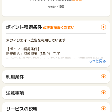
10%
友達紹介
ポイント獲得条件
必ずお読みください
アフィリエイト広告を利用しています
【ポイント獲得条件】
新規申込＋回線開通（MNP） 完了
※ポイントタウンからahamoサイトに遷移し、携帯電話番号ポ
もっと見る
ータビリティ(MNP)を利用して、
端末の購入を伴うことなく(SIMのみ契約)、「ahamo」をご契
約のうえ、申込日から30日以内に回線開通完了でポイント対象
利用条件
となります。
「 サイトへ行ってポイントGET 」ボタンから広告主サイトを
※初回ご利用のみポイント対象となります。
訪問し、ご利用ください。
※「ahamo」を初めて利用される方がポイント対象となりま
サイトに移動してからお申し込みやお買い物が完了するまでの
す。
注意事項
間に、同じブラウザ（※）で他のサイトに移動した場合はポイン
※広告主サイトに掲載している「スマホ端末購入を伴わない、a
ポイントの獲得の対象となるのは、税抜き・送料抜き価格とな
ト獲得ができません。
hamoのお乗り換えキャンペーン」等、広告主側のキャンペーン
ります。
「 サイトへ行ってポイントGET 」ボタンを押した時とサービ
にエントリーしている場合はポイント対象外となります。
一部のサービスにつきましては、1商品につき10円単位の金額
サービスの説明
ス・お買い物利用時で、デバイス・ブラウザが異なる場合はポ
※広告主新規
は切り捨てとなります。