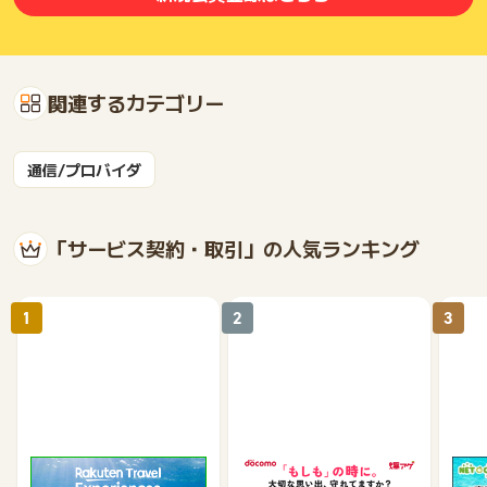
関連するカテゴリー
通信/プロバイダ
「サービス契約・取引」の人気ランキング
1
2
3
楽天トラベル観光体験
爆アゲセレクション（ド
【ネ