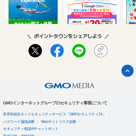
コモ｜Google One）
買取
2.5%
500
ポイントタウンをシェアしよう
GMOインターネットグループのセキュリティ事業について
世界初総合ネットセキュリティサービス「GMOセキュリティ24」
パスワード漏洩診断
Webサイトリスク診断
セキュリティ相談AIチャットボット