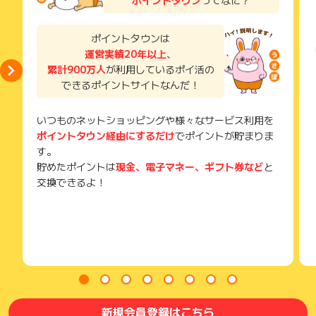
・広告主より不正等と判断された場合
獲得待ち・獲得失敗の状態でお問い合わせされる際に、該当の
・docomoのキャリアをご利用の方
メールを送っていただく場合がございます。
・過去にahamo含めドコモ関連サービスを利用したことのある
そのため、紛失・破棄された場合は対応いたしかねますので、
ポイントタウンは
方
ご注意ください。
運営実績20年以上
、
・「JALモバイルオプション」を同時申込した場合
累計900万人
が利用しているポイ活の
(※) SafariやChromeなどwebサイトを表示するアプリのこと
できるポイントサイトなんだ！
【お問い合わせについて】
ポイントに関するお問い合わせの際には、下記をお知らせくだ
いつものネットショッピングや様々なサービス利用を
さい。
ポイントタウン経由にするだけ
でポイントが貯まりま
※必ずポイントタウンお問合せフォームよりご連絡をお願いいた
します
す。
・お申込日時
貯めたポイントは
現金、電子マネー、ギフト券など
と
・受付番号
交換できるよ！
・申込完了メールの添付
※氏名やメールアドレスなどの個人情報は不要
※ポイントに関するお問い合わせは、
ポイントタウンのサポート
までお問い合わせください。ポイントについて、広告主に直接
お問い合わせをした場合、ポイント獲得対象外となる場合がご
ざいます。
新規会員登録はこちら