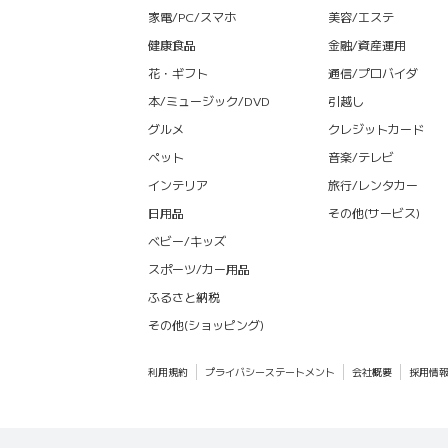
家電/PC/スマホ
美容/エステ
健康食品
金融/資産運用
花・ギフト
通信/プロバイダ
本/ミュージック/DVD
引越し
グルメ
クレジットカード
ペット
音楽/テレビ
インテリア
旅行/レンタカー
日用品
その他(サービス)
ベビー/キッズ
スポーツ/カー用品
ふるさと納税
その他(ショッピング)
利用規約
プライバシーステートメント
会社概要
採用情