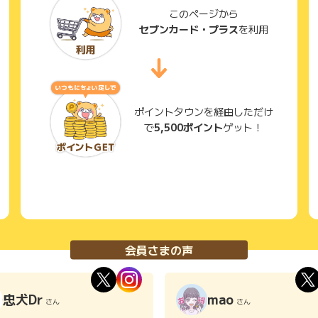
このページから
セブンカード・プラス
を利用
ポイントタウンを経由しただけ
で
5,500ポイント
ゲット！
会員さまの声
忠犬Dr
mao
さん
さん