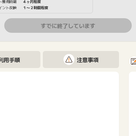
ト獲得時期
４ヶ月程度
イント反映
１〜２時間程度
すでに終了しています
利用手順
注意事項