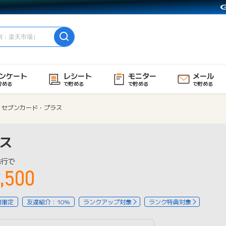
ンケート
レシート
モニター
メール
貯める
で貯める
で貯める
で貯める
セブンカード・プラス
ス
発行で
,500
用限定
友達紹介：10%
ランクアップ対象
ランク特典対象