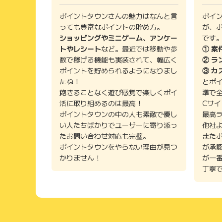
ポイントタウンさんの魅力はなんと言
ポイ
っても豊富なポイントの貯め方。
が、
ショッピングやミニゲーム、アンケー
です
トやレシート
など。最近では移動や歩
① 案
数で稼げる機能も実装されて、幅広く
② ラ
ポイントを貯められるようになりまし
③ カ
たね！
とポ
飽きることなく遊び感覚で楽しくポイ
準で
活に取り組めるのは最高！
Cサ
ポイントタウンの中の人も素敵で優し
最高
い人たちばかりでユーザーに寄り添っ
他社
たお問い合わせ対応も完璧。
また
ポイントタウンをやらない理由が見つ
が承
かりません！
が一
丁寧