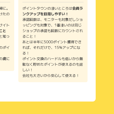
婦に。
ポイントタウンの凄いところは
会員ラ
けたの
ンクアップを目指しやすい！
承認回数は、モニターも対象だしショ
サイト
ッピングも対象で、1番凄いのは同じ
こと
ショップの承認も回数にカウントされ
と知っ
ること！
あとは半年に5000ポイント獲得でき
のポイ
れば、それだけで、15%アップにな
る！
の虜に
ポイント交換のハードルも低いから無
駄なく貯めたポイントが使えるのも嬉
しい！
会社も大きいから安心して使える！