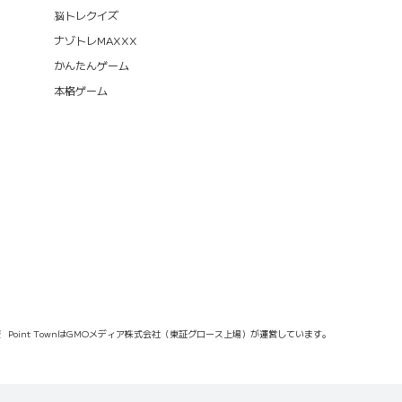
脳トレクイズ
ナゾトレMAXXX
かんたんゲーム
本格ゲーム
報
Point TownはGMOメディア株式会社（東証グロース上場）が運営しています。