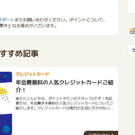
サポート
までお問い合わせください。ポイントについて、
象外となる場合がございます。
すすめ記事
クレジットカード
年会費無料の人気クレジットカードご紹
介！
皆さんこんにちは、ポイントタウンのスタッフAです！本記
事では、年会費永年無料の人気クレジットカードについてご
紹介します。クレジットカードは現代の生活に欠かせないツ
ールとなりました。しかし、年会費がかかるものも多く、経
済的な負担になることもあります。そこで今回は、年会費が
永年無料のおすすめクレジットカード５種類をご紹介しま
す。今回ご紹介するクレジットカードは、優れた特典やサー
ビスを提供しながらも、年会費を一切支払う必要がありませ