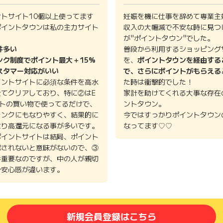
ントサイト10個以上使ってます
妊娠を機に仕事を辞めて専業主
ポイントタウンは私の主力サイト
収入の大幅減で不安な時に見つ
。
が"ポイントタウン"でした。
件多い
普段から利用するショッピング
ンク制度でポイント最大＋15%
を、
ポイントタウンを経由する
スタマー対応がいい
で、さらにポイントがもらえる
イントサイトに必須な条件を高水
た時は衝撃的でした！
全てクリアしており、特に②はE
家計を助けてくれる大事な存在
イトの買い物で使ってるだけで、
ントタウン。
ランクにもなりやすく、結果的に
今ではすっかりポイントタウン
より高還元になる事が多いです。
なってます♡♡
ポイントサイトは結局、ポイント
認されないと意味がないので、③
番重要なのですが、中の人が親切
で安心感が違います。
新規会員登録はこちら