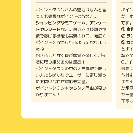
ポイントタウンさんの魅力はなんと言
ポイ
っても豊富なポイントの貯め方。
が、
ショッピングやミニゲーム、アンケー
です
トやレシート
など。最近では移動や歩
① 案
数で稼げる機能も実装されて、幅広く
② ラ
ポイントを貯められるようになりまし
③ カ
たね！
とポ
飽きることなく遊び感覚で楽しくポイ
準で
活に取り組めるのは最高！
Cサ
ポイントタウンの中の人も素敵で優し
最高
い人たちばかりでユーザーに寄り添っ
他社
たお問い合わせ対応も完璧。
また
ポイントタウンをやらない理由が見つ
が承
かりません！
が一
丁寧