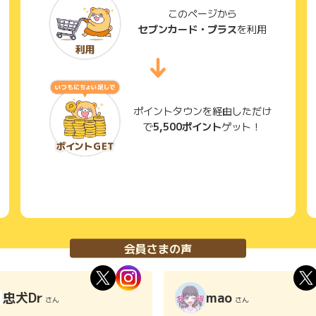
このページから
セブンカード・プラス
を利用
ポイントタウンを経由しただけ
で
5,500ポイント
ゲット！
会員さまの声
忠犬Dr
mao
さん
さん