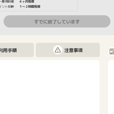
ト獲得時期
４ヶ月程度
イント反映
１〜２時間程度
すでに終了しています
利用手順
注意事項