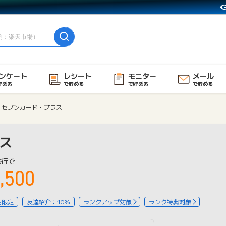
ンケート
レシート
モニター
メール
貯める
で貯める
で貯める
で貯める
セブンカード・プラス
ス
発行で
,500
用限定
友達紹介：10%
ランクアップ対象
ランク特典対象