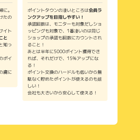
婦に。
ポイントタウンの凄いところは
会員ラ
けたの
ンクアップを目指しやすい！
承認回数は、モニターも対象だしショ
サイト
ッピングも対象で、1番凄いのは同じ
こと
ショップの承認も回数にカウントされ
と知っ
ること！
あとは半年に5000ポイント獲得でき
のポイ
れば、それだけで、15%アップにな
る！
の虜に
ポイント交換のハードルも低いから無
駄なく貯めたポイントが使えるのも嬉
しい！
会社も大きいから安心して使える！