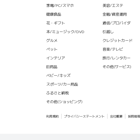
家電/PC/スマホ
美容/エステ
健康食品
金融/資産運用
花・ギフト
通信/プロバイダ
本/ミュージック/DVD
引越し
グルメ
クレジットカード
ペット
音楽/テレビ
インテリア
旅行/レンタカー
日用品
その他(サービス)
ベビー/キッズ
スポーツ/カー用品
ふるさと納税
その他(ショッピング)
利用規約
プライバシーステートメント
会社概要
採用情