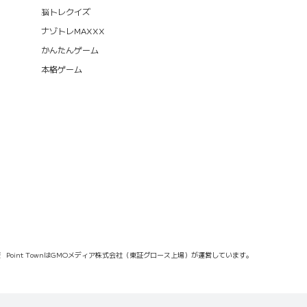
脳トレクイズ
ナゾトレMAXXX
かんたんゲーム
本格ゲーム
報
Point TownはGMOメディア株式会社（東証グロース上場）が運営しています。