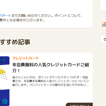
サポート
までお問い合わせください。ポイントについて、
象外となる場合がございます。
すすめ記事
クレジットカード
年会費無料の人気クレジットカードご紹
介！
皆さんこんにちは、ポイントタウンのスタッフAです！本記
事では、年会費永年無料の人気クレジットカードについてご
紹介します。クレジットカードは現代の生活に欠かせないツ
ールとなりました。しかし、年会費がかかるものも多く、経
済的な負担になることもあります。そこで今回は、年会費が
永年無料のおすすめクレジットカード５種類をご紹介しま
す。今回ご紹介するクレジットカードは、優れた特典やサー
ビスを提供しながらも、年会費を一切支払う必要がありませ