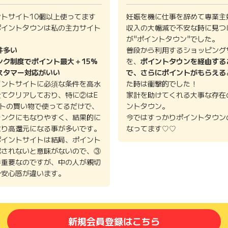
ントサイト10個以上使ってます
妊娠を機に仕事を辞めて専業主
ポイントタウンは私の主力サイト
収入の大幅減で不安な時に見つ
。
が"ポイントタウン"でした。
件多い
普段から利用するショッピング
ンク制度でポイント最大＋15%
を、
ポイントタウンを経由する
スタマー対応がいい
で、さらにポイントがもらえる
イントサイトに必須な条件を高水
た時は衝撃的でした！
全てクリアしており、特に②はE
家計を助けてくれる大事な存在
イトの買い物で使ってるだけで、
ントタウン。
ランクにもなりやすく、結果的に
今ではすっかりポイントタウン
より高還元になる事が多いです。
なってます♡♡
ポイントサイトは結局、ポイント
認されないと意味がないので、③
番重要なのですが、中の人が親切
で安心感が違います。
新規会員登録はこちら