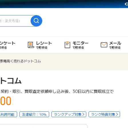
ンケート
レシート
モニター
メール
貯める
で貯める
で貯める
で貯める
家電高く売れるドットコム
トコム
ス契約・取引、買取査定依頼申し込み後、30日以内に買取成立で
00
も利用可能
友達紹介：10%
ランクアップ対象
ランク特典対象