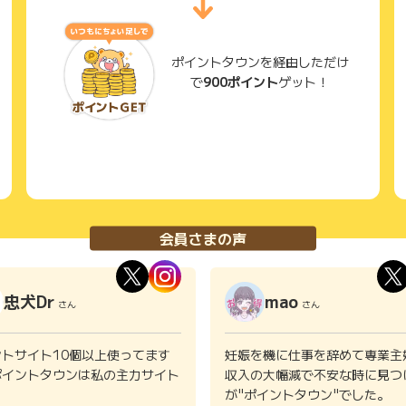
ポイントタウンを経由しただけ
で
900ポイント
ゲット！
会員さまの声
忠犬Dr
mao
さん
さん
ントサイト10個以上使ってます
妊娠を機に仕事を辞めて専業主
ポイントタウンは私の主力サイト
収入の大幅減で不安な時に見つ
。
が"ポイントタウン"でした。