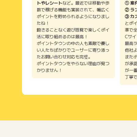
トやレシート
など。最近では移動や歩
① 案
数で稼げる機能も実装されて、幅広く
② ラ
ポイントを貯められるようになりまし
③ カ
たね！
とポ
飽きることなく遊び感覚で楽しくポイ
準で
活に取り組めるのは最高！
Cサ
ポイントタウンの中の人も素敵で優し
最高
い人たちばかりでユーザーに寄り添っ
他社
たお問い合わせ対応も完璧。
また
ポイントタウンをやらない理由が見つ
が承
かりません！
が一
丁寧