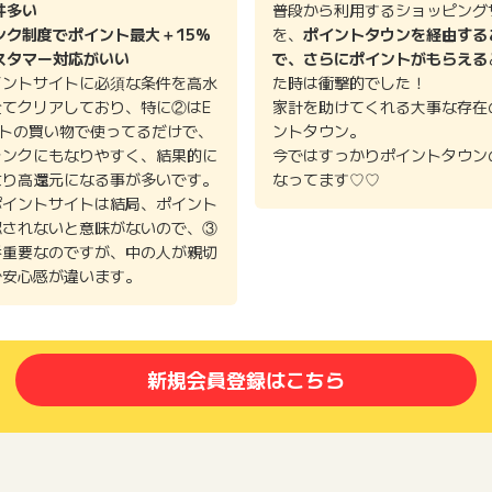
件多い
普段から利用するショッピング
ンク制度でポイント最大＋15%
を、
ポイントタウンを経由する
スタマー対応がいい
で、さらにポイントがもらえる
イントサイトに必須な条件を高水
た時は衝撃的でした！
全てクリアしており、特に②はE
家計を助けてくれる大事な存在
イトの買い物で使ってるだけで、
ントタウン。
ランクにもなりやすく、結果的に
今ではすっかりポイントタウン
より高還元になる事が多いです。
なってます♡♡
ポイントサイトは結局、ポイント
認されないと意味がないので、③
番重要なのですが、中の人が親切
で安心感が違います。
新規会員登録はこちら