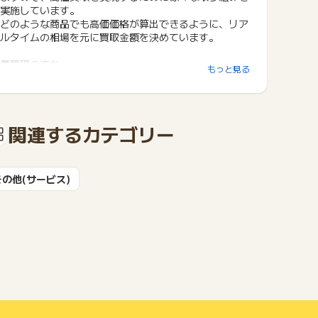
実施しています。
どのような商品でも高価価格が算出できるように、リア
ルタイムの相場を元に買取金額を決めています。
■買取の流れ
もっと見る
３種類の買取方法をご準備しております。査定額にご満
足いただけましたら、
お客様のご要望に合わせた買取方法をご提案させていた
だきます。
関連するカテゴリー
・宅配買取
全国対応！無料の宅配キットをお届けします。
・店頭買取
その他(サービス)
当日の現金化が可能！
お急ぎの方におすすめ。
・出張買取
無料で自宅までお伺いします。
運搬・梱包一切不要。
■高価買取ポイント
①査定に出す前の清掃は大切です！
あらかじめ綺麗に清掃されているとベスト！
また、もともとの付属物でないかぎり、シールなどは綺