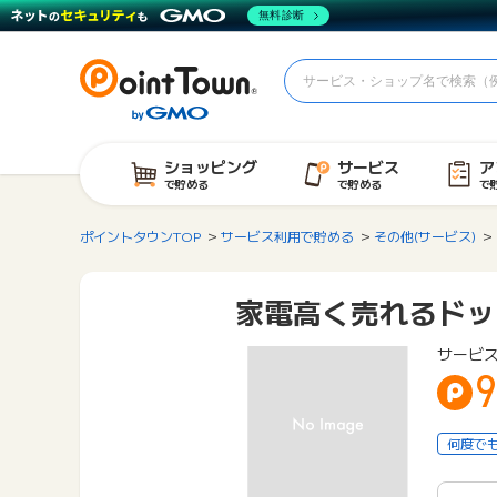
無料診断
ショッピング
サービス
ア
で貯める
で貯める
で
ポイントタウンTOP
サービス利用で貯める
その他(サービス)
家電高く売れるドッ
サービ
9
何度で