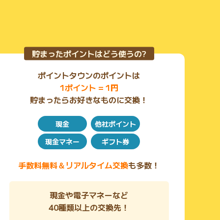
麗に剥がしていただき、
ノリのべたつきが残らないように汚れを拭き取っておき
ましょう。
②付属品はなくさずに！
ACアダプターやその他付属品はセットで売却するとよ
貯まったポイントはどう使うの?
り高額査定が可能に！
購入時のセット内容が揃っているか確認をお願いしま
ポイントタウンのポイントは
す。
1ポイント = 1円
貯まったらお好きなものに交換！
現金
他社ポイント
現金マネー
ギフト券
手数料無料＆リアルタイム交換
も多数！
現金や電子マネーなど
40種類以上の交換先！