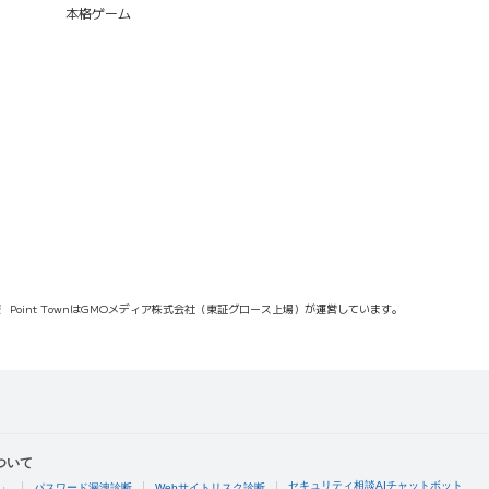
本格ゲーム
報
Point TownはGMOメディア株式会社（東証グロース上場）が運営しています。
ついて
セキュリティ相談AIチャットボット
4」
パスワード漏洩診断
Webサイトリスク診断