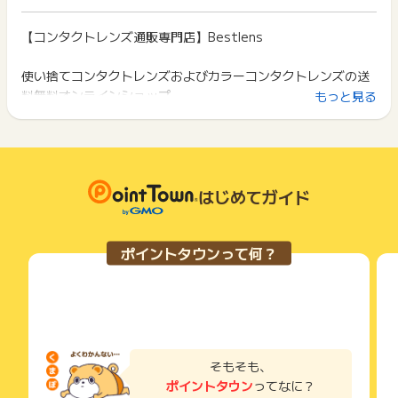
ざいます。
イント獲得ができません。
ポイント獲得が1ポイント未満のものは切り捨てとなり、ポイ
ント履歴には記載されません。
【コンタクトレンズ通販専門店】Bestlens
2回以上同じお買い物・サービスをご利用される場合は、毎回
原則として広告主側のポイント等を利用して支払われた金額分
ポイントタウンに戻り、「 ショッピングでポイントGET 」ボ
につきましては、ポイントタウンのポイント獲得の対象には含
タンを押してからご利用ください。
使い捨てコンタクトレンズおよびカラーコンタクトレンズの送
まれません。
料無料オンラインショップ。
もっと見る
広告主が運営しているサービスの都合もしくは会員様の都合で
下記の事項に該当する場合、広告主側で対象外とみなし、「獲
商品の交換や一部でもキャンセルされた場合、ポイントが無効
得無効」となる可能性があります。
になる可能性もございます。
・同一端末や同一世帯で、繰り返し利用不可のサービス・お買
各サービス・お買い物の獲得ポイントや獲得条件、キャンペー
い物を複数回ご利用された場合
ン期間が予告なしに変更される場合がございますが、ご利用さ
・他のポイントサイトや比較サイト、検索サイトなどを経由し
れた時点の条件が適用されます。
て一度でも同サービス・お買い物を利用されたことがある場合
はじめてガイド
条件を達成しているかどうかは各広告主ではなく、代理店が行
ご利用前には、Cookieの削除をおこなっていただくことを推奨
っているため、広告主はポイントに関する詳細を把握しており
します。
ません。
ポイントタウンって何？
そのため、ポイントタウンのポイントに関するお問い合わせを
サービス・お買い物利用時にお電話など2つ以上の申し込み方
広告主様に直接行わないようお願いいたします。
法がある場合、必ずサイト上のWEBフォームからお申し込みく
掲載中のプログラムの掲載終了日はあくまで予定となってお
ださい。
り、急遽終了となる場合がございます。
各サービス・お買い物に掲載されている獲得条件を必ずよくお
広告に遷移しない場合は掲載が終了となっておりポイントが獲
読みください。
得できませんので、ご注意くださいませ。
お申し込みやお買い物後、利用したサイトから送られる購入完
そもそも、
了などのメールは、ポイント獲得するまで必ず保管してくださ
ポイントタウン
ってなに？
い。