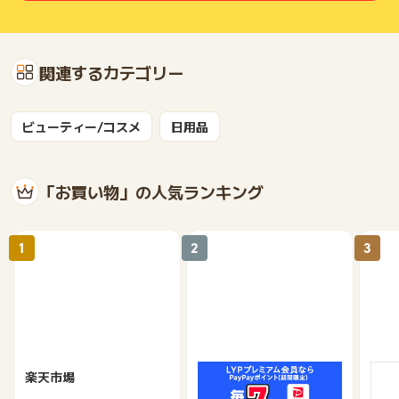
関連するカテゴリー
ビューティー/コスメ
日用品
「お買い物」の人気ランキング
1
2
3
楽天市場
Yahoo!ショッピング
au 
（旧：