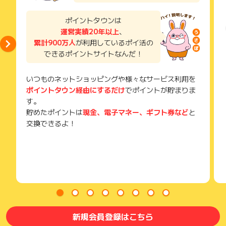
獲得待ち・獲得失敗の状態でお問い合わせされる際に、該当の
メールを送っていただく場合がございます。
ポイントタウンは
そのため、紛失・破棄された場合は対応いたしかねますので、
運営実績20年以上
、
ご注意ください。
累計900万人
が利用しているポイ活の
(※) SafariやChromeなどwebサイトを表示するアプリのこと
できるポイントサイトなんだ！
いつものネットショッピングや様々なサービス利用を
ポイントタウン経由にするだけ
でポイントが貯まりま
す。
貯めたポイントは
現金、電子マネー、ギフト券など
と
交換できるよ！
新規会員登録はこちら