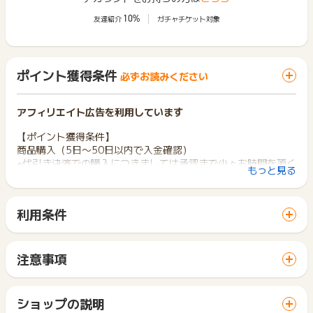
10%
友達紹介
ガチャチケット対象
ポイント獲得条件
必ずお読みください
アフィリエイト広告を利用しています
【ポイント獲得条件】
商品購入（5日〜50日以内で入金確認）
※代引き決済での購入につきましては承認まで少々お時間を頂く
もっと見る
場合がございます。
【ポイント獲得対象外条件】
利用条件
虚偽、いたずら、重複、キャンセル、返品、未入金の場合
「 ショッピングでポイントGET 」ボタンから広告主サイトを
訪問し、ご利用ください。
【お問い合わせについて】
サイトに移動してからお申し込みやお買い物が完了するまでの
購入完了から90日以内にお問い合わせください。
注意事項
間に、同じブラウザ（※）で他のサイトに移動した場合はポイン
ポイントの獲得の対象となるのは、税抜き・送料抜き価格とな
※ポイントに関するお問い合わせは、
ポイントタウンのサポート
ト獲得ができません。
ります。
までお問い合わせください。ポイントについて、広告主に直接
「 ショッピングでポイントGET 」ボタンを押した時とサービ
一部のサービスにつきましては、1商品につき10円単位の金額
ショップの説明
お問い合わせをした場合、ポイント獲得対象外となる場合がご
ス・お買い物利用時で、デバイス・ブラウザが異なる場合はポ
は切り捨てとなります。