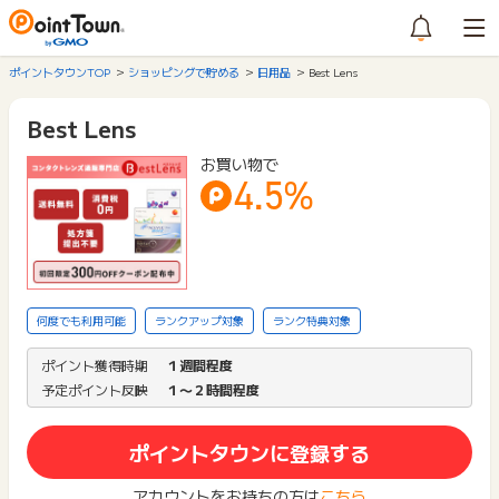
ポイントタウンTOP
ショッピングで貯める
日用品
Best Lens
Best Lens
お買い物で
4.5%
何度でも利用可能
ランクアップ対象
ランク特典対象
ポイント獲得時期
１週間程度
予定ポイント反映
１〜２時間程度
ポイントタウンに登録する
アカウントをお持ちの方は
こちら