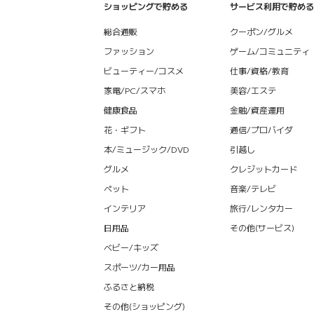
ショッピングで貯める
サービス利用で貯める
総合通販
クーポン/グルメ
ファッション
ゲーム/コミュニティ
ビューティー/コスメ
仕事/資格/教育
家電/PC/スマホ
美容/エステ
健康食品
金融/資産運用
花・ギフト
通信/プロバイダ
本/ミュージック/DVD
引越し
グルメ
クレジットカード
ペット
音楽/テレビ
インテリア
旅行/レンタカー
日用品
その他(サービス)
ベビー/キッズ
スポーツ/カー用品
ふるさと納税
その他(ショッピング)