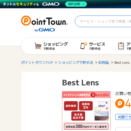
無料診断
ショッピング
サービス
ア
で貯める
で貯める
で
ポイントタウンTOP
ショッピングで貯める
日用品
Best Lens
Best Lens
お買い
4
何度で