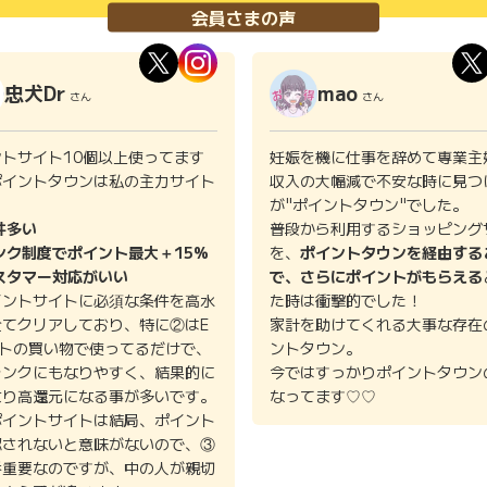
会員さまの声
忠犬Dr
mao
さん
さん
ントサイト10個以上使ってます
妊娠を機に仕事を辞めて専業主
ポイントタウンは私の主力サイト
収入の大幅減で不安な時に見つ
。
が"ポイントタウン"でした。
件多い
普段から利用するショッピング
ンク制度でポイント最大＋15%
を、
ポイントタウンを経由する
スタマー対応がいい
で、さらにポイントがもらえる
イントサイトに必須な条件を高水
た時は衝撃的でした！
全てクリアしており、特に②はE
家計を助けてくれる大事な存在
イトの買い物で使ってるだけで、
ントタウン。
ランクにもなりやすく、結果的に
今ではすっかりポイントタウン
より高還元になる事が多いです。
なってます♡♡
ポイントサイトは結局、ポイント
認されないと意味がないので、③
番重要なのですが、中の人が親切