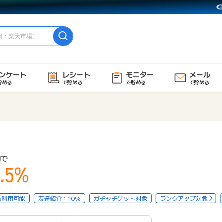
ンケート
レシート
モニター
メール
貯める
で貯める
で貯める
で貯める
物で
.5%
も利用可能
友達紹介：10%
ガチャチケット対象
ランクアップ対象