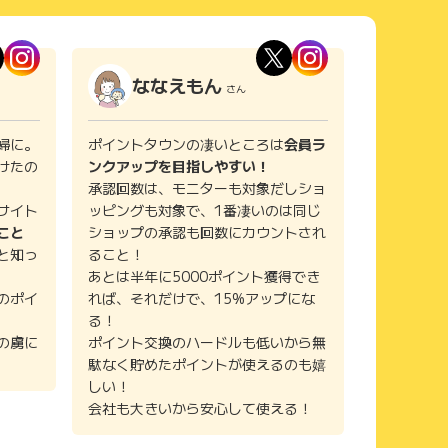
ななえもん
さん
婦に。
ポイントタウンの凄いところは
会員ラ
けたの
ンクアップを目指しやすい！
承認回数は、モニターも対象だしショ
サイト
ッピングも対象で、1番凄いのは同じ
こと
ショップの承認も回数にカウントされ
と知っ
ること！
あとは半年に5000ポイント獲得でき
のポイ
れば、それだけで、15%アップにな
る！
の虜に
ポイント交換のハードルも低いから無
駄なく貯めたポイントが使えるのも嬉
しい！
会社も大きいから安心して使える！