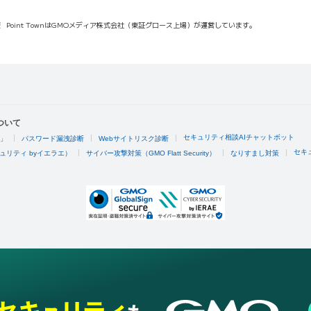
報
Point TownはGMOメディア株式会社（東証グロース上場）が運営しています。
ついて
セキュリティ相談AIチャットボット
4」
パスワード漏洩診断
Webサイトリスク診断
セキ
ュリティ byイエラエ）
サイバー攻撃対策（GMO Flatt Security）
なりすまし対策