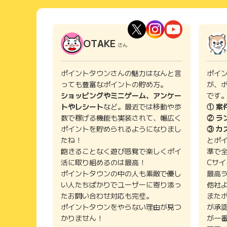
OTAKE
さん
ポイントタウンさんの魅力はなんと言
ポイ
っても豊富なポイントの貯め方。
が、
ショッピングやミニゲーム、アンケー
です
トやレシート
など。最近では移動や歩
① 案
数で稼げる機能も実装されて、幅広く
② ラ
ポイントを貯められるようになりまし
③ カ
たね！
とポ
飽きることなく遊び感覚で楽しくポイ
準で
活に取り組めるのは最高！
Cサ
ポイントタウンの中の人も素敵で優し
最高
い人たちばかりでユーザーに寄り添っ
他社
たお問い合わせ対応も完璧。
また
ポイントタウンをやらない理由が見つ
が承
かりません！
が一