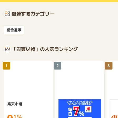
関連するカテゴリー
総合通販
「お買い物」の人気ランキング
1
2
3
楽天市場
Yahoo!ショッピング
au 
（旧：
1%
1%