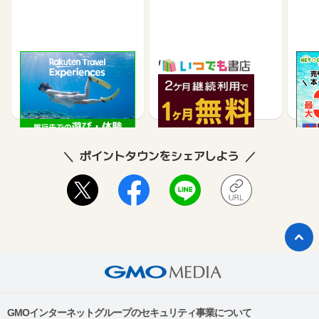
楽天トラベル観光体験
いつでも書店
【ネ
買取
2.5%
990
ポイントタウンをシェアしよう
GMOインターネットグループのセキュリティ事業について