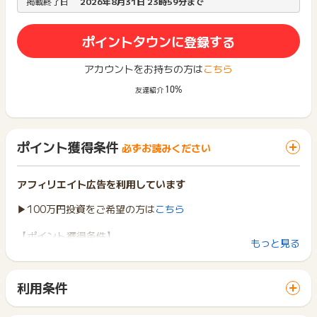
掲載終了日
2026年8月31日 23時59分まで
ポイントタウンに登録する
アカウントをお持ちの方は
こちら
10%
友達紹介
ポイント獲得条件
必ずお読みください
アフィリエイト広告を利用しています
▶100万円投資をご希望の方は
こちら
【ポイント獲得条件】
もっと見る
新規会員登録後、60日以内の新規投資完了（一括50万円）
※ファンドへの入金完了が条件になります。
※抽選で落選となった場合でも承認期間の延長は不可となりま
利用条件
す。
「 サイトへ行ってポイントGET 」ボタンから広告主サイトを
※DARWIN Funding 開発型46号が成果対象となります。
訪問し、ご利用ください。
※複数回出資いただいても初回のみが成果対象となります。