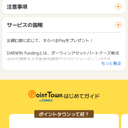
サイトに移動してからお申し込みやお買い物が完了するまでの
注意事項
間に、同じブラウザ（※）で他のサイトに移動した場合はポイン
【ポイント獲得対象外条件】
ポイントの獲得の対象となるのは、税抜き・送料抜き価格とな
ト獲得ができません。
①20歳未満の方からの申込
ります。
「 サイトへ行ってポイントGET 」ボタンを押した時とサービ
②虚偽・実際とは異なる内容での登録
一部のサービスにつきましては、1商品につき10円単位の金額
サービスの説明
ス・お買い物利用時で、デバイス・ブラウザが異なる場合はポ
③不正・重複（IP/住所/世帯）・いたずら・キャンセル・申込
は切り捨てとなります。
イント獲得ができません。
不備
ポイント獲得が1ポイント未満のものは切り捨てとなり、ポイ
④既に登録済みもしくは以前登録されていた方からの申込み
ント履歴には記載されません。
出資口数に応じて、えらべるPayをプレゼント！
2回以上同じお買い物・サービスをご利用される場合は、毎回
⑤初回の投資額が一括50万円未満の場合
原則として広告主側のポイント等を利用して支払われた金額分
ポイントタウンに戻り、「 サイトへ行ってポイントGET 」ボ
⑥正常な申し込みでないと判断された場合
につきましては、ポイントタウンのポイント獲得の対象には含
タンを押してからご利用ください。
DARWIN fundingとは、ダーウィンアセットパートナーズ株式
⑦登録を削除した場合
まれません。
会社が運営する不動産投資型クラウドファンディングです。
⑧すでに「DARWIN funding」にお申し込みしたことのある方
広告主が運営しているサービスの都合もしくは会員様の都合で
下記の事項に該当する場合、広告主側で対象外とみなし、「獲
もっと見る
のお申し込み(過去に会員登録のみされている方含む)
商品の交換や一部でもキャンセルされた場合、ポイントが無効
得無効」となる可能性があります。
⑨新規投資家登録後60日以内に一括50万円以上の投資申し込
になる可能性もございます。
ネットで完結！
・同一端末や同一世帯で、繰り返し利用不可のサービス・お買
み・入金が確認できなかった場合
各サービス・お買い物の獲得ポイントや獲得条件、キャンペー
手軽で簡単にはじめられる。
い物を複数回ご利用された場合
⑩新規投資申し込み完了後、10営業日以内にキャンセルした場
ン期間が予告なしに変更される場合がございますが、ご利用さ
・他のポイントサイトや比較サイト、検索サイトなどを経由し
1万円からスマホで投資体験
合
れた時点の条件が適用されます。
て一度でも同サービス・お買い物を利用されたことがある場合
ダーウィンファンドでは、少額で不動産投資の体験ができま
⑪退会済み会員様からの登録も含め既存登録者からの申し込み
条件を達成しているかどうかは各広告主ではなく、代理店が行
はじめてガイド
ご利用前には、Cookieの削除をおこなっていただくことを推奨
す。
⑫本サービスの2回目以降のお申し込み
っているため、広告主はポイントに関する詳細を把握しており
します。
⑬キャンセル、返金をされた方
今まで不動産会社として個人のオーナー様向けに提供してきた
ません。
⑭複数経路での申込みが確認された方
当社のノウハウをフル活用。当社独自のルートで仕入れた不動
そのため、ポイントタウンのポイントに関するお問い合わせを
サービス・お買い物利用時にお電話など2つ以上の申し込み方
ポイントタウンって何？
⑮募集金額が満額にならず、ファンドが不成立になった場合
広告主様に直接行わないようお願いいたします。
産を提供することで、低コスト、高利回りを実現します。
法がある場合、必ずサイト上のWEBフォームからお申し込みく
※登録から出資完了まで審査等も発生しますので審査中に募集期
掲載中のプログラムの掲載終了日はあくまで予定となってお
ださい。
間が終了しても延長は不可となりますので余裕を持って登録く
り、急遽終了となる場合がございます。
各サービス・お買い物に掲載されている獲得条件を必ずよくお