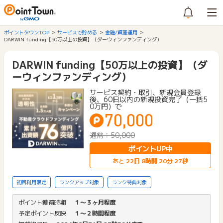
ポイントタウンTOP
サービスで貯める
金融/資産運用
DARWIN funding【50万以上の投資】（ダーウィンファンディング）
DARWIN funding【50万以上の投資】（ダ
ーウィンファンディング）
サービス契約・取引、新規会員登録
後、60日以内の新規投資完了（一括5
0万円）で
70,000
通常：50,000
ポイントUP中
あと
22
日
8
時間
20
分
27
秒
初回利用限定
ランクアップ対象
ランク特典対象
ポイント獲得時期
１〜３ヶ月程度
予定ポイント反映
１〜２時間程度