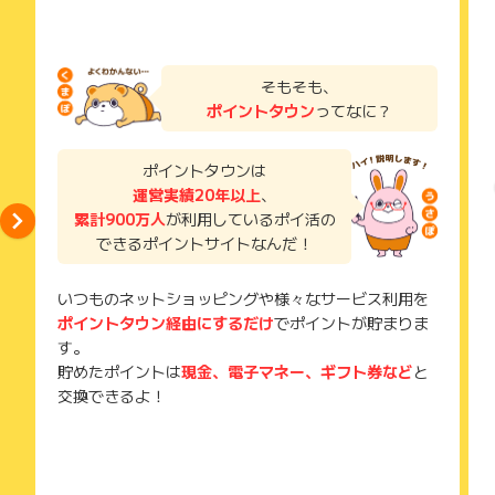
ださいませ
広告に遷移しない場合は掲載が終了となっておりポイントが獲
読みください。
⑯過去、他のファンドで落選されている場合は成果対象外とな
得できませんので、ご注意くださいませ。
ります。
お申し込みやお買い物後、利用したサイトから送られる購入完
了などのメールは、ポイント獲得するまで必ず保管してくださ
そもそも、
【お問い合わせ必要情報】
い。
ポイントタウン
ってなに？
・アクション日時
獲得待ち・獲得失敗の状態でお問い合わせされる際に、該当の
・登録アドレス
メールを送っていただく場合がございます。
・氏名
そのため、紛失・破棄された場合は対応いたしかねますので、
ポイントタウンは
・メール文面
ご注意ください。
運営実績20年以上
、
※ポイントに関するお問い合わせは、
ポイントタウンのサポート
累計900万人
が利用しているポイ活の
(※) SafariやChromeなどwebサイトを表示するアプリのこと
までお問い合わせください。ポイントについて、広告主に直接
できるポイントサイトなんだ！
お問い合わせをした場合、ポイント獲得対象外となる場合がご
ざいます。
いつものネットショッピングや様々なサービス利用を
ポイントタウン経由にするだけ
でポイントが貯まりま
す。
貯めたポイントは
現金、電子マネー、ギフト券など
と
交換できるよ！