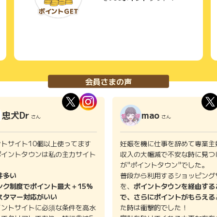
会員さまの声
忠犬Dr
mao
さん
さん
ントサイト10個以上使ってます
妊娠を機に仕事を辞めて専業主
ポイントタウンは私の主力サイト
収入の大幅減で不安な時に見つ
。
が"ポイントタウン"でした。
件多い
普段から利用するショッピング
ンク制度でポイント最大＋15%
を、
ポイントタウンを経由する
スタマー対応がいい
で、さらにポイントがもらえる
イントサイトに必須な条件を高水
た時は衝撃的でした！