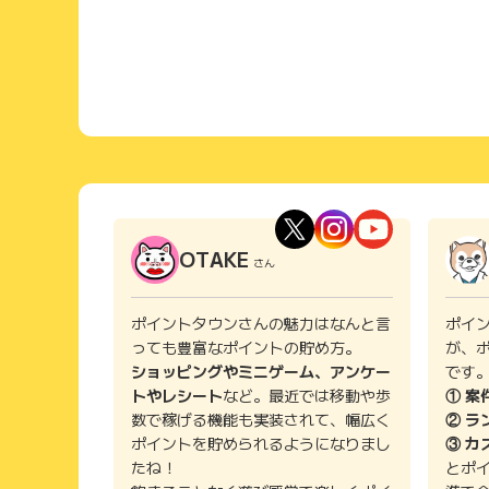
OTAKE
さん
ポイントタウンさんの魅力はなんと言
ポイ
っても豊富なポイントの貯め方。
が、
ショッピングやミニゲーム、アンケー
です
トやレシート
など。最近では移動や歩
① 案
数で稼げる機能も実装されて、幅広く
② ラ
ポイントを貯められるようになりまし
③ カ
たね！
とポ