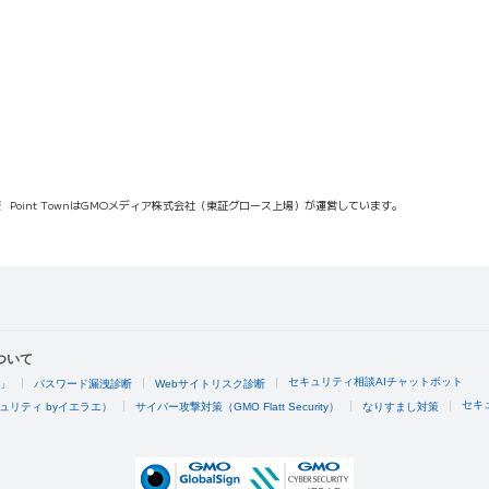
報
Point TownはGMOメディア株式会社（東証グロース上場）が運営しています。
ついて
セキュリティ相談AIチャットボット
4」
パスワード漏洩診断
Webサイトリスク診断
セキ
ュリティ byイエラエ）
サイバー攻撃対策（GMO Flatt Security）
なりすまし対策