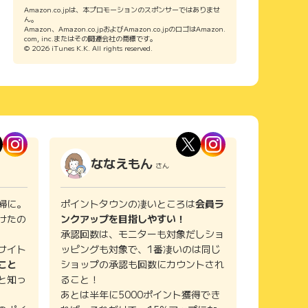
Amazon.co.jpは、本プロモーションのスポンサーではありませ
ん。
Amazon、Amazon.co.jpおよびAmazon.co.jpのロゴはAmazon.
com, inc.またはその関連会社の商標です。
© 2026 iTunes K.K. All rights reserved.
ななえもん
さん
婦に。
ポイントタウンの凄いところは
会員ラ
けたの
ンクアップを目指しやすい！
承認回数は、モニターも対象だしショ
サイト
ッピングも対象で、1番凄いのは同じ
こと
ショップの承認も回数にカウントされ
と知っ
ること！
あとは半年に5000ポイント獲得でき