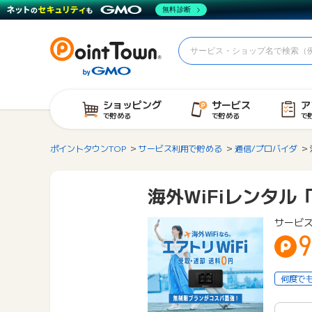
無料診断
ショッピング
サービス
ア
で貯める
で貯める
で
ポイントタウンTOP
サービス利用で貯める
通信/プロバイダ
海外WiFiレンタル「
サービ
9
何度で