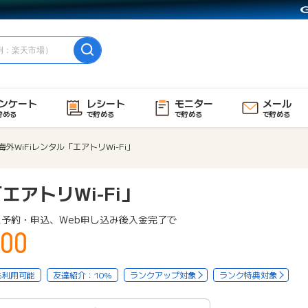
ンケート
レシート
モニター
メール
貯める
で貯める
で貯める
で貯める
海外WiFiレンタル「エアトリWi-Fi」
エアトリWi-Fi」
ス予約・申込、Web申し込み後入金完了で
00
も利用可能
友達紹介：10%
ランクアップ対象
ランク特典対象