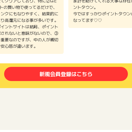
全てクリアしており、特に②はE
家計を助けてくれる大事な存在
イトの買い物で使ってるだけで、
ントタウン。
ランクにもなりやすく、結果的に
今ではすっかりポイントタウン
より高還元になる事が多いです。
なってます♡♡
ポイントサイトは結局、ポイント
認されないと意味がないので、③
番重要なのですが、中の人が親切
で安心感が違います。
新規会員登録はこちら