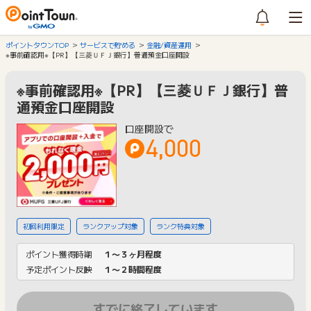
ポイントタウンTOP
サービスで貯める
金融/資産運用
※事前確認用※【PR】【三菱ＵＦＪ銀行】普通預金口座開設
※事前確認用※【PR】【三菱ＵＦＪ銀行】普
通預金口座開設
口座開設で
4,000
初回利用限定
ランクアップ対象
ランク特典対象
ポイント獲得時期
１〜３ヶ月程度
予定ポイント反映
１〜２時間程度
すでに終了しています