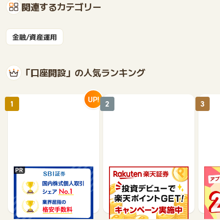
関連するカテゴリー
金融/資産運用
「口座開設」の人気ランキング
UP!
1
2
3
SBI証券【新規口座開設
楽天証券【総合口座開設
【P
完了】
完了】
行】
18,600
7,500
9,565