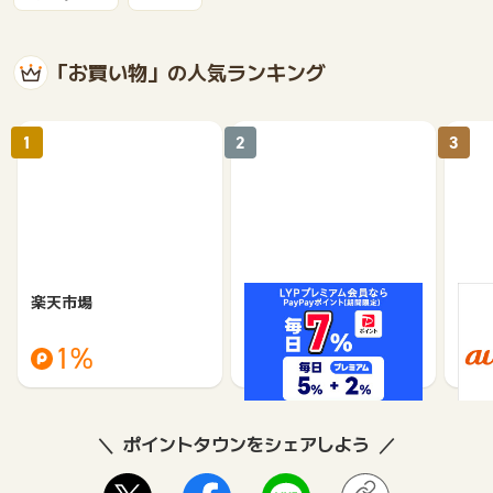
「お買い物」の人気ランキング
1
2
3
楽天市場
Yahoo!ショッピング
au 
（旧：
1%
1%
ポイントタウンをシェアしよう