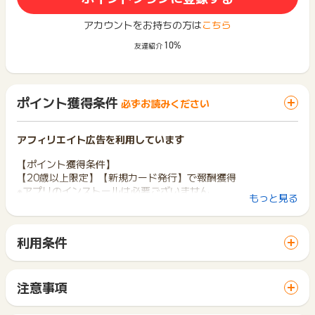
アカウントをお持ちの方は
こちら
10%
友達紹介
ポイント獲得条件
必ずお読みください
アフィリエイト広告を利用しています
【ポイント獲得条件】
【20歳以上限定】【新規カード発行】で報酬獲得
※アプリのインストールは必要ございません
もっと見る
※広告主へ直接お問い合わせする事を固く禁じます。お問い合わ
せされた場合、いかなる理由があろうと報酬獲得対象外と致し
ます
利用条件
※下記注意事項を読んだ上でご挑戦ください。ご挑戦された方は
「 サイトへ行ってポイントGET 」ボタンから広告主サイトを
本注意事項に同意の上、ご利用するものとします
訪問し、ご利用ください。
※報酬獲得時期は必ず期間中に認証可否が確定する事を保障する
サイトに移動してからお申し込みやお買い物が完了するまでの
ものではございません、あくまでも目安としてご参考にしてく
注意事項
間に、同じブラウザ（※）で他のサイトに移動した場合はポイン
ださい
ポイントの獲得の対象となるのは、税抜き・送料抜き価格とな
ト獲得ができません。
※本案件はお問い合わせ不可の案件となっておりますので報酬が
ります。