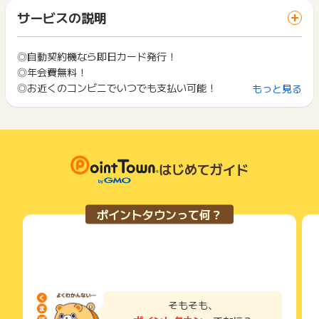
「 サイトへ行ってポイントGET 」ボタンを押した時とサービ
獲得できない場合は対応不可となります、何卒ご了承ください
一部のサービスにつきましては、1商品につき10円単位の金額
サービスの説明
ス・お買い物利用時で、デバイス・ブラウザが異なる場合はポ
ませ
は切り捨てとなります。
イント獲得ができません。
※アコムキャッシング、アコムACマスターカード双方を通じ
ポイント獲得が1ポイント未満のものは切り捨てとなり、ポイ
て、アコムを初めてご利用のお客様のみが対象となります
ント履歴には記載されません。
◎自動契約機なら即日カード発行！
2回以上同じお買い物・サービスをご利用される場合は、毎回
※獲得条件達成期限はご登録日から起算して30日以内まで、お
原則として広告主側のポイント等を利用して支払われた金額分
◎年会費無料！
ポイントタウンに戻り、「 サイトへ行ってポイントGET 」ボ
問い合わせは対応不可となります。※
につきましては、ポイントタウンのポイント獲得の対象には含
タンを押してからご利用ください。
◎お近くのコンビニでいつでも支払い可能！
もっと見る
まれません。
■注意事項
広告主が運営しているサービスの都合もしくは会員様の都合で
下記の事項に該当する場合、広告主側で対象外とみなし、「獲
・当サイトでは、アフィリエイトプログラムを利用し、アコム
商品の交換や一部でもキャンセルされた場合、ポイントが無効
得無効」となる可能性があります。
社から委託を受け広告収益を得て運用しております
になる可能性もございます。
・同一端末や同一世帯で、繰り返し利用不可のサービス・お買
・広告クリックから獲得に至るまで、同一の標準ブラウザ内で
各サービス・お買い物の獲得ポイントや獲得条件、キャンペー
い物を複数回ご利用された場合
遷移されていない場合、獲得対象外となることがあります
ン期間が予告なしに変更される場合がございますが、ご利用さ
・他のポイントサイトや比較サイト、検索サイトなどを経由し
はじめてガイド
・キャンペーンは予告なく変更・終了する場合がございます
れた時点の条件が適用されます。
て一度でも同サービス・お買い物を利用されたことがある場合
・URLを他のユーザーに対し共有したり、コピーしたURLを用
条件を達成しているかどうかは各広告主ではなく、代理店が行
ご利用前には、Cookieの削除をおこなっていただくことを推奨
いたキャンペーン紹介はお控えください
っているため、広告主はポイントに関する詳細を把握しており
します。
※コピーしたURLからのキャンペーンアクセスは獲得対象外とな
ポイントタウンって何？
ません。
ります
そのため、ポイントタウンのポイントに関するお問い合わせを
サービス・お買い物利用時にお電話など2つ以上の申し込み方
広告主様に直接行わないようお願いいたします。
法がある場合、必ずサイト上のWEBフォームからお申し込みく
掲載中のプログラムの掲載終了日はあくまで予定となってお
ださい。
■獲得対象外条件
り、急遽終了となる場合がございます。
各サービス・お買い物に掲載されている獲得条件を必ずよくお
・同一ユーザーの2回目のお申し込み
広告に遷移しない場合は掲載が終了となっておりポイントが獲
読みください。
（過去サイトに登録したことがある場合は獲得対象外）
得できませんので、ご注意くださいませ。
そもそも、
・公共WiFiをご利用し獲得条件に到達した場合
お申し込みやお買い物後、利用したサイトから送られる購入完