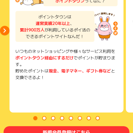
・他端末での同一IPからの獲得条件到達は獲得対象外となりま
ポイントタウン
ってなに？
了などのメールは、ポイント獲得するまで必ず保管してくださ
す
い。
※1端末目のみ有効になります
獲得待ち・獲得失敗の状態でお問い合わせされる際に、該当の
ポイントタウンは
・不備･不正･虚偽･いたずら･未入金･キャンセル
メールを送っていただく場合がございます。
・本キャンペーンページ以外からのお申し込み
運営実績20年以上
、
そのため、紛失・破棄された場合は対応いたしかねますので、
・日本国内以外からのアクセスまたは日本国以外のIPを利用し
累計900万人
が利用しているポイ活の
ご注意ください。
たアクセスは獲得対象外
できるポイントサイトなんだ！
・広告主に正常な申込でないと判断された場合
(※) SafariやChromeなどwebサイトを表示するアプリのこと
・個人のブログやSNS等に記載されているリンクからアクセス
いつものネットショッピングや様々なサービス利用を
した場合は獲得対象外
・アドブロック（広告ブロック）を使用されている場合
ポイントタウン経由にするだけ
でポイントが貯まりま
す。
※ポイントに関するお問い合わせは、
ポイントタウンのサポート
貯めたポイントは
現金、電子マネー、ギフト券など
と
までお問い合わせください。ポイントについて、広告主に直接
交換できるよ！
お問い合わせをした場合、ポイント獲得対象外となる場合がご
ざいます。
新規会員登録はこちら