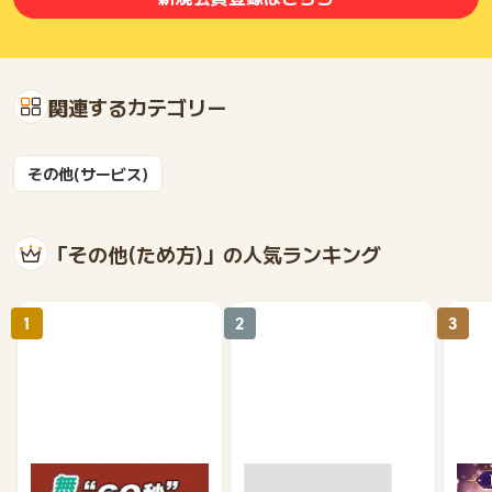
関連するカテゴリー
その他(サービス)
「その他(ため方)」の人気ランキング
1
2
3
【無料・60秒で終わる】
モニポ LINE会員登録
復縁