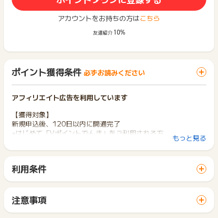
アカウントをお持ちの方は
こちら
10%
友達紹介
ポイント獲得条件
必ずお読みください
アフィリエイト広告を利用しています
【獲得対象】
新規申込後、120日以内に開通完了
※はじめて「Vポイントでんき」をご利用される方
もっと見る
※電気の工事等もありますので、承認時期は1～3か月かかりま
す
※広告クリックしてから14日以内に申込を完了してください
利用条件
※異なるブラウザ間でのトラッキングは行えませんので、ご注意
「 サイトへ行ってポイントGET 」ボタンから広告主サイトを
ください
訪問し、ご利用ください。
サイトに移動してからお申し込みやお買い物が完了するまでの
【獲得対象外】
注意事項
間に、同じブラウザ（※）で他のサイトに移動した場合はポイン
※過去にVポイントでんきをご利用したことがある方
獲得予定ポイントに反映されない場合は、お申し込み日から2
ト獲得ができません。
※お申込み日から120日以内での開通確認が取れない場合