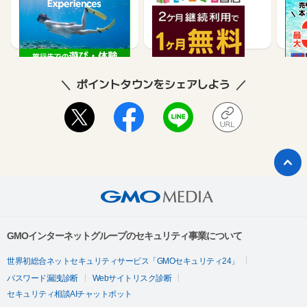
買取
2.5%
990
ポイントタウンをシェアしよう
GMOインターネットグループのセキュリティ事業について
世界初総合ネットセキュリティサービス「GMOセキュリティ24」
パスワード漏洩診断
Webサイトリスク診断
セキュリティ相談AIチャットボット