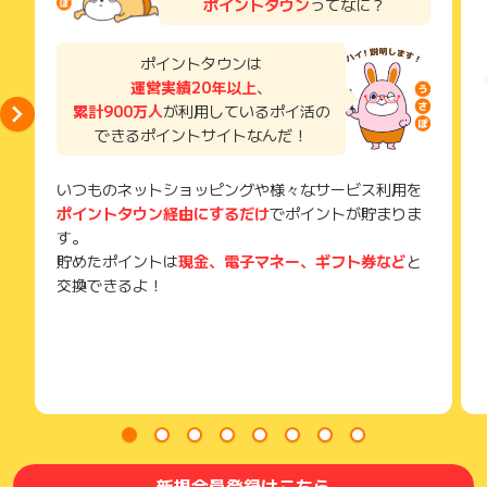
ポイントタウン
ってなに？
り、急遽終了となる場合がございます。
了などのメールは、ポイント獲得するまで必ず保管してくださ
広告に遷移しない場合は掲載が終了となっておりポイントが獲
い。
得できませんので、ご注意くださいませ。
獲得待ち・獲得失敗の状態でお問い合わせされる際に、該当の
ポイントタウンは
メールを送っていただく場合がございます。
運営実績20年以上
、
そのため、紛失・破棄された場合は対応いたしかねますので、
累計900万人
が利用しているポイ活の
ご注意ください。
できるポイントサイトなんだ！
(※) SafariやChromeなどwebサイトを表示するアプリのこと
いつものネットショッピングや様々なサービス利用を
ポイントタウン経由にするだけ
でポイントが貯まりま
す。
貯めたポイントは
現金、電子マネー、ギフト券など
と
交換できるよ！
新規会員登録はこちら