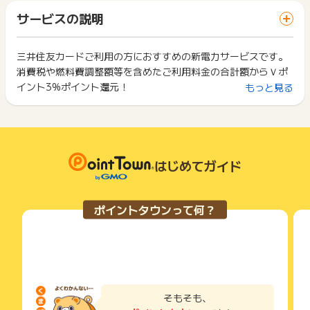
か月以内、非承認理由のお問い合わせは、判定日から2カ月以
「 サイトへ行ってポイントGET 」ボタンを押した時とサービ
※不備・不正・虚偽・重複・いたずら・キャンセル・未入金
内にポイントタウンサポートヘお問い合わせください。
サービスの説明
ス・お買い物利用時で、デバイス・ブラウザが異なる場合はポ
※電話経由の申込
イント獲得ができません。
※その他お申込内容に不備がある場合
ポイントの獲得の対象となるのは、税抜き・送料抜き価格とな
ります。
三井住友カードご利用の方におすすめの新電力サービスです。
2回以上同じお買い物・サービスをご利用される場合は、毎回
※ポイントに関するお問い合わせは、
ポイントタウンのサポート
一部のサービスにつきましては、1商品につき10円単位の金額
消費税や燃料費調整額等を含めたご利用料金の合計額からＶポ
ポイントタウンに戻り、「 サイトへ行ってポイントGET 」ボ
までお問い合わせください。ポイントについて、広告主に直接
は切り捨てとなります。
タンを押してからご利用ください。
イント3%ポイント還元！
もっと見る
お問い合わせをした場合、ポイント獲得対象外となる場合がご
ポイント獲得が1ポイント未満のものは切り捨てとなり、ポイ
ざいます。
ント履歴には記載されません。
下記の事項に該当する場合、広告主側で対象外とみなし、「獲
原則として広告主側のポイント等を利用して支払われた金額分
得無効」となる可能性があります。
につきましては、ポイントタウンのポイント獲得の対象には含
・同一端末や同一世帯で、繰り返し利用不可のサービス・お買
まれません。
い物を複数回ご利用された場合
広告主が運営しているサービスの都合もしくは会員様の都合で
・他のポイントサイトや比較サイト、検索サイトなどを経由し
はじめてガイド
商品の交換や一部でもキャンセルされた場合、ポイントが無効
て一度でも同サービス・お買い物を利用されたことがある場合
になる可能性もございます。
ご利用前には、Cookieの削除をおこなっていただくことを推奨
各サービス・お買い物の獲得ポイントや獲得条件、キャンペー
します。
ポイントタウンって何？
ン期間が予告なしに変更される場合がございますが、ご利用さ
れた時点の条件が適用されます。
サービス・お買い物利用時にお電話など2つ以上の申し込み方
条件を達成しているかどうかは各広告主ではなく、代理店が行
法がある場合、必ずサイト上のWEBフォームからお申し込みく
っているため、広告主はポイントに関する詳細を把握しており
ださい。
ません。
各サービス・お買い物に掲載されている獲得条件を必ずよくお
そのため、ポイントタウンのポイントに関するお問い合わせを
読みください。
広告主様に直接行わないようお願いいたします。
そもそも、
掲載中のプログラムの掲載終了日はあくまで予定となってお
お申し込みやお買い物後、利用したサイトから送られる購入完