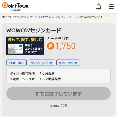
ポイントタウンTOP
サービスで貯める
クレジットカード
WOWOWセゾンカード
WOWOWセゾンカード
カード発行で
1,750
初回利用限定
ランクアップ対象
ランク特典対象
ポイント獲得時期
１ヶ月程度
予定ポイント反映
１〜２時間程度
すでに終了しています
10%
友達紹介