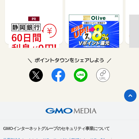
静岡銀行カードローンSE
※合計最大68,400円相当
【過
LECA（セレカ）
※【SMBC】Oliveフレキ
ＦＪ
シブルペイ ゴールド
35,000
14,000
26,250
8,500
8
ポイントタウンをシェアしよう
GMOインターネットグループのセキュリティ事業について