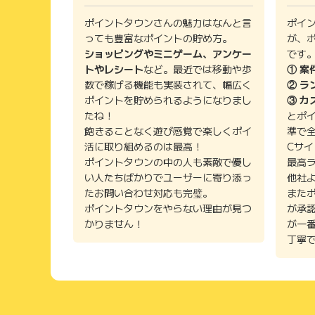
ポイントタウンさんの魅力はなんと言
ポイ
っても豊富なポイントの貯め方。
が、
ショッピングやミニゲーム、アンケー
です
トやレシート
など。最近では移動や歩
① 案
数で稼げる機能も実装されて、幅広く
② ラ
ポイントを貯められるようになりまし
③ カ
たね！
とポ
飽きることなく遊び感覚で楽しくポイ
準で
活に取り組めるのは最高！
Cサ
ポイントタウンの中の人も素敵で優し
最高
い人たちばかりでユーザーに寄り添っ
他社
たお問い合わせ対応も完璧。
また
ポイントタウンをやらない理由が見つ
が承
かりません！
が一
丁寧