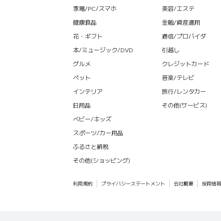
家電/PC/スマホ
美容/エステ
健康食品
金融/資産運用
花・ギフト
通信/プロバイダ
本/ミュージック/DVD
引越し
グルメ
クレジットカード
ペット
音楽/テレビ
インテリア
旅行/レンタカー
日用品
その他(サービス)
ベビー/キッズ
スポーツ/カー用品
ふるさと納税
その他(ショッピング)
利用規約
プライバシーステートメント
会社概要
採用情