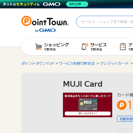
無料診断
ショッピング
サービス
ア
で貯める
で貯める
で
ポイントタウンTOP
サービス利用で貯める
クレジットカード
MUJI Card
カード
1
初回利