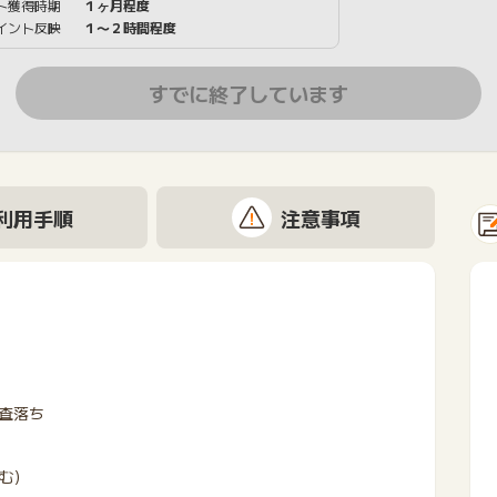
ト獲得時期
１ヶ月程度
イント反映
１〜２時間程度
すでに終了しています
利用手順
注意事項
査落ち
む）