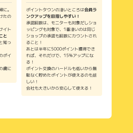
婦に。
ポイントタウンの凄いところは
会員ラ
けたの
ンクアップを目指しやすい！
承認回数は、モニターも対象だしショ
サイト
ッピングも対象で、1番凄いのは同じ
こと
ショップの承認も回数にカウントされ
と知っ
ること！
あとは半年に5000ポイント獲得でき
のポイ
れば、それだけで、15%アップにな
る！
の虜に
ポイント交換のハードルも低いから無
駄なく貯めたポイントが使えるのも嬉
しい！
会社も大きいから安心して使える！