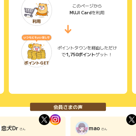
このページから
MUJI Card
を利用
ポイントタウンを経由しただけ
で
1,750ポイント
ゲット！
会員さまの声
忠犬Dr
mao
さん
さん