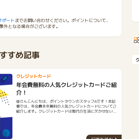
サポート
までお問い合わせください。ポイントについて、
象外となる場合がございます。
すすめ記事
クレジットカード
年会費無料の人気クレジットカードご紹
介！
皆さんこんにちは、ポイントタウンのスタッフAです！本記
事では、年会費永年無料の人気クレジットカードについてご
紹介します。クレジットカードは現代の生活に欠かせないツ
ールとなりました。しかし、年会費がかかるものも多く、経
済的な負担になることもあります。そこで今回は、年会費が
永年無料のおすすめクレジットカード５種類をご紹介しま
す。今回ご紹介するクレジットカードは、優れた特典やサー
ビスを提供しながらも、年会費を一切支払う必要がありませ