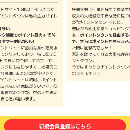
ントサイト10個以上使ってます
妊娠を機に仕事を辞めて専業主
ポイントタウンは私の主力サイト
収入の大幅減で不安な時に見つ
。
が"ポイントタウン"でした。
件多い
普段から利用するショッピング
ンク制度でポイント最大＋15%
を、
ポイントタウンを経由する
スタマー対応がいい
で、さらにポイントがもらえる
イントサイトに必須な条件を高水
た時は衝撃的でした！
全てクリアしており、特に②はE
家計を助けてくれる大事な存在
イトの買い物で使ってるだけで、
ントタウン。
ランクにもなりやすく、結果的に
今ではすっかりポイントタウン
より高還元になる事が多いです。
なってます♡♡
ポイントサイトは結局、ポイント
認されないと意味がないので、③
番重要なのですが、中の人が親切
で安心感が違います。
新規会員登録はこちら