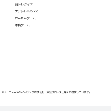
脳トレクイズ
ナゾトレMAXXX
かんたんゲーム
本格ゲーム
報
Point TownはGMOメディア株式会社（東証グロース上場）が運営しています。