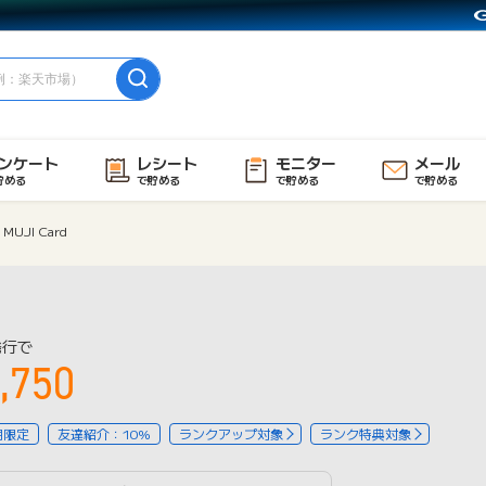
ンケート
レシート
モニター
メール
貯める
で貯める
で貯める
で貯める
MUJI Card
発行で
,750
用限定
友達紹介：10%
ランクアップ対象
ランク特典対象