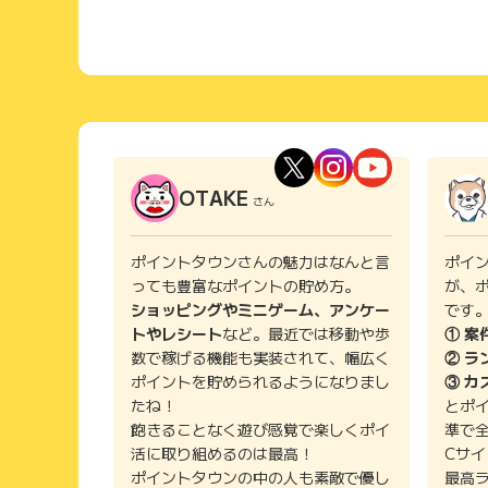
OTAKE
さん
ポイントタウンさんの魅力はなんと言
ポイ
っても豊富なポイントの貯め方。
が、
ショッピングやミニゲーム、アンケー
です
トやレシート
など。最近では移動や歩
① 案
数で稼げる機能も実装されて、幅広く
② ラ
ポイントを貯められるようになりまし
③ カ
たね！
とポ
飽きることなく遊び感覚で楽しくポイ
準で
活に取り組めるのは最高！
Cサ
ポイントタウンの中の人も素敵で優し
最高