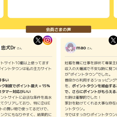
会員さまの声
忠犬Dr
mao
さん
さん
ントサイト10個以上使ってます
妊娠を機に仕事を辞めて専業主
ポイントタウンは私の主力サイト
収入の大幅減で不安な時に見つ
。
が"ポイントタウン"でした。
件多い
普段から利用するショッピング
ンク制度でポイント最大＋15%
を、
ポイントタウンを経由する
スタマー対応がいい
で、さらにポイントがもらえる
イントサイトに必須な条件を高水
た時は衝撃的でした！
全てクリアしており、特に②はE
家計を助けてくれる大事な存在
イトの買い物で使ってるだけで、
ントタウン。
ランクにもなりやすく、結果的に
今ではすっかりポイントタウン