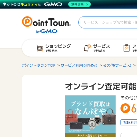
無料診断
ショッピング
サービス
ア
で貯める
で貯める
で
ポイントタウンTOP
サービス利用で貯める
その他(サービス)
オンライン査定可能
その他(
6
初回利