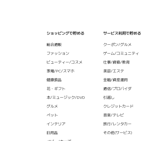
ショッピングで貯める
サービス利用で貯める
総合通販
クーポン/グルメ
ファッション
ゲーム/コミュニティ
ビューティー/コスメ
仕事/資格/教育
家電/PC/スマホ
美容/エステ
健康食品
金融/資産運用
花・ギフト
通信/プロバイダ
本/ミュージック/DVD
引越し
グルメ
クレジットカード
ペット
音楽/テレビ
インテリア
旅行/レンタカー
日用品
その他(サービス)