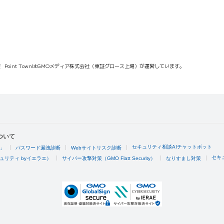
報
Point TownはGMOメディア株式会社（東証グロース上場）が運営しています。
ついて
セキュリティ相談AIチャットボット
4」
パスワード漏洩診断
Webサイトリスク診断
セキ
ュリティ byイエラエ）
サイバー攻撃対策（GMO Flatt Security）
なりすまし対策