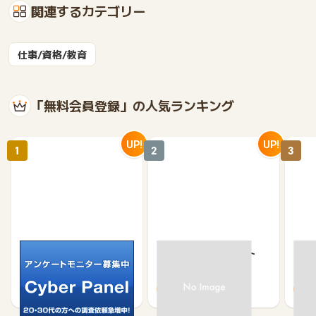
関連するカテゴリー
仕事/資格/教育
「無料会員登録」の人気ランキング
UP!
UP!
1
2
3
サイバーパネル
京急プレミアポイント
【無
（新規会員登録）
（キ
750
650
500
370