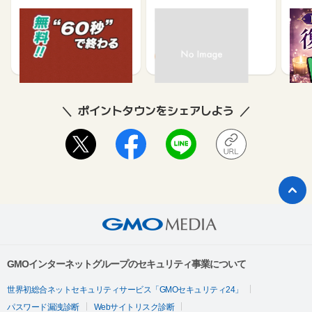
【無料・60秒で終わる】
モニポ LINE会員登録
復縁
資産形成に関するアンケ
ケー
ート
1,200
64
675
ポイントタウンをシェアしよう
GMOインターネットグループのセキュリティ事業について
世界初総合ネットセキュリティサービス「GMOセキュリティ24」
パスワード漏洩診断
Webサイトリスク診断