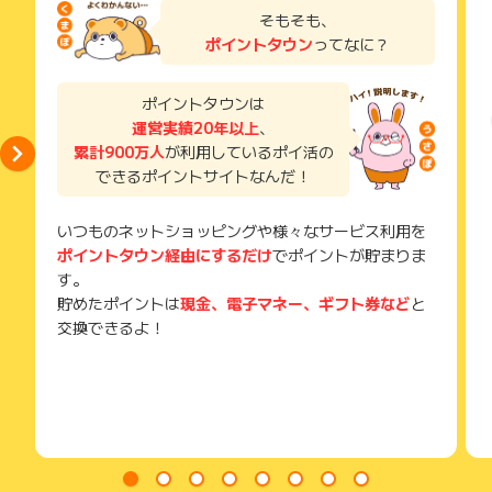
までお問い合わせください。ポイントについて、広告主に直接
了などのメールは、ポイント獲得するまで必ず保管してくださ
そもそも、
お問い合わせをした場合、ポイント獲得対象外となる場合がご
い。
≪サプリ≫
ざいます。
ポイントタウン
ってなに？
獲得待ち・獲得失敗の状態でお問い合わせされる際に、該当の
大手健康食品メーカーのサプリなどを実際に使用して感想をい
メールを送っていただく場合がございます。
ただきます。
そのため、紛失・破棄された場合は対応いたしかねますので、
ポイントタウンは
自宅にお取り寄せできるので、在宅で勤務可能です。
ご注意ください。
運営実績20年以上
、
累計900万人
が利用しているポイ活の
(※) SafariやChromeなどwebサイトを表示するアプリのこと
短期間でお金を稼ぎたい方必見です♪
できるポイントサイトなんだ！
いつものネットショッピングや様々なサービス利用を
ポイントタウン経由にするだけ
でポイントが貯まりま
す。
貯めたポイントは
現金、電子マネー、ギフト券など
と
交換できるよ！