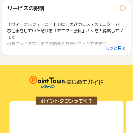
ります。
「 サイトへ行ってポイントGET 」ボタンを押した時とサービ
※使い捨てメールアドレス（10分メール等）からの登録
一部のサービスにつきましては、1商品につき10円単位の金額
サービスの説明
ス・お買い物利用時で、デバイス・ブラウザが異なる場合はポ
※情報不備や連絡先不達（不通）の場合
は切り捨てとなります。
イント獲得ができません。
※登録申込後のスタッフからの電話に反応がない場合
ポイント獲得が1ポイント未満のものは切り捨てとなり、ポイ
※オンラインセミナー参加当日中にモニター案件の申込が一切無
ント履歴には記載されません。
「ヴィーナスウォーカー」では、美容やエステのモニターで
2回以上同じお買い物・サービスをご利用される場合は、毎回
い場合
原則として広告主側のポイント等を利用して支払われた金額分
お仕事をしていただける「モニター会員」さんを大募集してい
ポイントタウンに戻り、「 サイトへ行ってポイントGET 」ボ
※オンラインセミナーを辞退したり、明らかに興味が無いなどイ
につきましては、ポイントタウンのポイント獲得の対象には含
タンを押してからご利用ください。
ます。
ンセンティブ目的と判断される場合
まれません。
綺麗になれるお仕事で高額謝礼を稼ぐことができます。
※会員登録後、45日以内にオンラインセミナーへの参加が無い
広告主が運営しているサービスの都合もしくは会員様の都合で
下記の事項に該当する場合、広告主側で対象外とみなし、「獲
もっと見る
場合
簡単＆未経験でも大歓迎＆副業OKです。
商品の交換や一部でもキャンセルされた場合、ポイントが無効
得無効」となる可能性があります。
※承認作業時に退会している場合
になる可能性もございます。
・同一端末や同一世帯で、繰り返し利用不可のサービス・お買
※その他不正登録と判断した場合
各サービス・お買い物の獲得ポイントや獲得条件、キャンペー
□どんなモニターのお仕事があるの？
い物を複数回ご利用された場合
※他美容モニターサービスへの参加経験があると分かった場合、
ン期間が予告なしに変更される場合がございますが、ご利用さ
・他のポイントサイトや比較サイト、検索サイトなどを経由し
≪エステ≫
ご案内できるお仕事に限りがある可能性が想定されるため、
れた時点の条件が適用されます。
て一度でも同サービス・お買い物を利用されたことがある場合
人気の大手エステサロンにお客様として来店して、エステ体験
ポイント獲得対象外になる可能性があります。
条件を達成しているかどうかは各広告主ではなく、代理店が行
はじめてガイド
ご利用前には、Cookieの削除をおこなっていただくことを推奨
をします。
※その他お申込内容に不備がある場合
っているため、広告主はポイントに関する詳細を把握しており
します。
お店の雰囲気や店員さんの対応・サービスをチェックするだけ
ません。
【広告の使い方】
のお仕事です。
そのため、ポイントタウンのポイントに関するお問い合わせを
サービス・お買い物利用時にお電話など2つ以上の申し込み方
ポイントタウンって何？
広告サイトへアクセス→お申込みはこちらをクリック→必要事
広告主様に直接行わないようお願いいたします。
法がある場合、必ずサイト上のWEBフォームからお申し込みく
項の入力→入力内容の確認→スポンサーからの電話確認に対応
掲載中のプログラムの掲載終了日はあくまで予定となってお
ださい。
≪美容用品≫
→予約日にオンラインセミナーに参加→モニター案件1つ以上
り、急遽終了となる場合がございます。
各サービス・お買い物に掲載されている獲得条件を必ずよくお
化粧品やコスメなど実際に商品を使用してアンケートに答える
の申込完了！
広告に遷移しない場合は掲載が終了となっておりポイントが獲
読みください。
お仕事です。
得できませんので、ご注意くださいませ。
※ポイントに関するお問い合わせは、
ポイントタウンのサポート
綺麗になりながらお仕事ができる人気のモニターです。
お申し込みやお買い物後、利用したサイトから送られる購入完