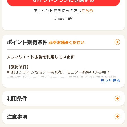
アカウントをお持ちの方は
こちら
10%
友達紹介
ポイント獲得条件
必ずお読みください
アフィリエイト広告を利用しています
【獲得条件】
新規オンラインセミナー参加後、モニター案件申込み完了
※初めて「ヴィーナスウォーカー」をご利用された方のみ対象
もっと見る
※女性からの申込が対象
【獲得対象外】
利用条件
※男性からの申込みの場合
「 サイトへ行ってポイントGET 」ボタンから広告主サイトを
※過去「ヴィーナスウォーカー」に会員登録されたことがある場
訪問し、ご利用ください。
合
サイトに移動してからお申し込みやお買い物が完了するまでの
※不備･不正･虚偽･重複･いたずら･未入金･キャンセル･返品
注意事項
間に、同じブラウザ（※）で他のサイトに移動した場合はポイン
※本キャンペーンページ以外からのお申込み
ポイントの獲得の対象となるのは、税抜き・送料抜き価格とな
ト獲得ができません。
※同一IPからの2回目以降のお申込み