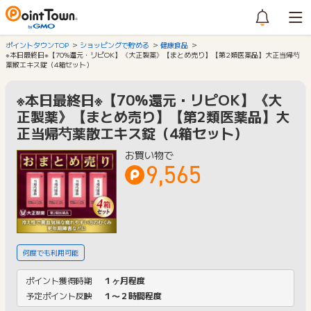
ポイントタウンTOP
ショッピングで貯める
健康食品
※本日最終日※【70%還元・リピOK】《大正製薬》【まとめ売り】【第2類医薬品】大正当帰芍
薬散エキス錠（4箱セット）
※本日最終日※【70%還元・リピOK】《大
正製薬》【まとめ売り】【第2類医薬品】大
正当帰芍薬散エキス錠（4箱セット）
お買い物で
9,565
何度でも利用可能
ポイント獲得時期
１ヶ月程度
予定ポイント反映
１〜２時間程度