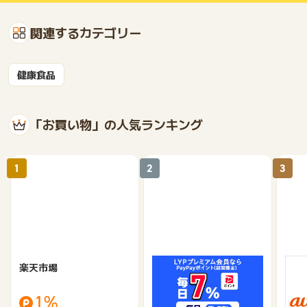
関連するカテゴリー
健康食品
「お買い物」の人気ランキング
1
2
3
楽天市場
Yahoo!ショッピング
au 
（旧：
1%
1%