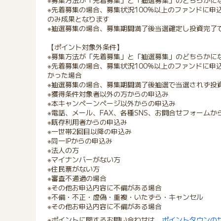
※募集方法が「先着募集」と「抽選募集」のどちらかに
※先着募集の場合、募集状況100%以上のファンドに
のみ成果となります
※抽選募集の場合、募集期間満了後当選確定し投資完了
【ポイント対象外条件】
※募集方法が「先着募集」と「抽選募集」のどちらかに
※先着募集の場合、募集状況100%以上のファンドに
かった場合
※抽選募集の場合、募集期間満了後抽選で当選されず投
※獲得条件対象者以外の方からの申込み
※本キャンペーンページ以外からの申込み
※電話、メール、FAX、各種SNS、お問合せフォームか
※既存利用者からの申込み
※一世帯2回目以降の申込み
※同一IPからの申込み
※法人の方
※マイナンバーがない方
※住民票がない方
※審査不通過の場合
※その他お申込内容に不備がある場合
※不備・不正・虚偽・重複・いたずら・キャンセル
※その他お申込内容に不備がある場合
※ポイントに関するお問い合わせは、
ポイントタウンの