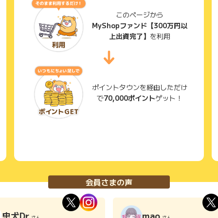
このページから
MyShopファンド【300万円以
上出資完了】
を利用
ポイントタウンを経由しただけ
で
70,000ポイント
ゲット！
会員さまの声
忠犬Dr
mao
さん
さん