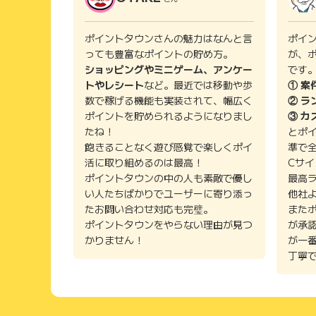
ポイントタウンさんの魅力はなんと言
ポイ
っても豊富なポイントの貯め方。
が、
ショッピングやミニゲーム、アンケー
です
トやレシート
など。最近では移動や歩
① 案
数で稼げる機能も実装されて、幅広く
② ラ
ポイントを貯められるようになりまし
③ カ
たね！
とポ
飽きることなく遊び感覚で楽しくポイ
準で
活に取り組めるのは最高！
Cサ
ポイントタウンの中の人も素敵で優し
最高
い人たちばかりでユーザーに寄り添っ
他社
たお問い合わせ対応も完璧。
また
ポイントタウンをやらない理由が見つ
が承
かりません！
が一
丁寧