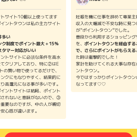
ントサイト10個以上使ってます
妊娠を機に仕事を辞めて専業主
ポイントタウンは私の主力サイト
収入の大幅減で不安な時に見つ
。
が"ポイントタウン"でした。
件多い
普段から利用するショッピング
ンク制度でポイント最大＋15%
を、
ポイントタウンを経由する
スタマー対応がいい
で、さらにポイントがもらえる
イントサイトに必須な条件を高水
た時は衝撃的でした！
全てクリアしており、特に②はE
家計を助けてくれる大事な存在
イトの買い物で使ってるだけで、
ントタウン。
ランクにもなりやすく、結果的に
今ではすっかりポイントタウン
より高還元になる事が多いです。
なってます♡♡
ポイントサイトは結局、ポイント
認されないと意味がないので、③
番重要なのですが、中の人が親切
で安心感が違います。