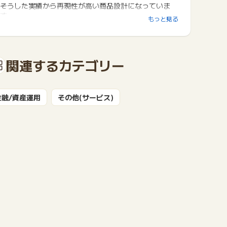
そうした実績から再現性が高い商品設計になっていま
す。
もっと見る
◎オンラインで完結/手間・管理は一切なし
会員登録や申込などの手続き、出資までオンラインで完
結できます。
また、運用の手間や管理は一切不要です。
関連するカテゴリー
◎リスクを抑える
優先出資・劣後出資構造を採用しています。不動産価格
が下落した場合にその下落額は、まずは劣後出資者であ
る当社が負担します。
金融/資産運用
その他(サービス)
また、分配時は優先出資への分配金を優先します。
この仕組みにより、投資家の皆様に対する出資金返還の
安全性が高められています。