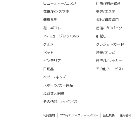
ビューティー/コスメ
仕事/資格/教育
家電/PC/スマホ
美容/エステ
健康食品
金融/資産運用
花・ギフト
通信/プロバイダ
本/ミュージック/DVD
引越し
グルメ
クレジットカード
ペット
音楽/テレビ
インテリア
旅行/レンタカー
日用品
その他(サービス)
ベビー/キッズ
スポーツ/カー用品
ふるさと納税
その他(ショッピング)
利用規約
プライバシーステートメント
会社概要
採用情