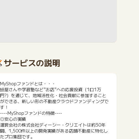
サービスの説明
MyShopファンドとは・・・
鰻屋さんや学習塾など"お店"への応援投資（1口1万
円?）を通じて、地域活性化・社会貢献に参加すること
ができる、新しい形の不動産クラウドファンディングで
す！
----MyShopファンドの特徴----
◎安心の実績
運営会社の株式会社ディーシー・クリエイトは約30年
間、1,500件以上の開発実績がある店舗不動産に特化し
たプロ集団です。