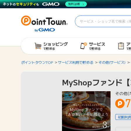
無料診断
ショッピング
サービス
ア
で貯める
で貯める
で
ポイントタウンTOP
サービス利用で貯める
その他(サービス)
MyShopファンド
その他(
7
初回利