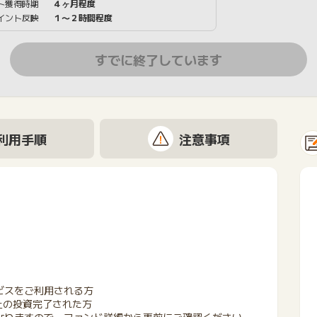
ト獲得時期
４ヶ月程度
イント反映
１〜２時間程度
すでに終了しています
利用手順
注意事項
ビスをご利用される方
上の投資完了された方