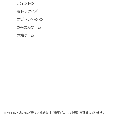
ポイントQ
脳トレクイズ
ナゾトレMAXXX
かんたんゲーム
本格ゲーム
報
Point TownはGMOメディア株式会社（東証グロース上場）が運営しています。