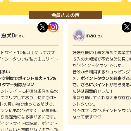
会員さまの声
忠犬Dr
mao
さん
さん
ントサイト10個以上使ってます
妊娠を機に仕事を辞めて専業主
ポイントタウンは私の主力サイト
収入の大幅減で不安な時に見つ
。
が"ポイントタウン"でした。
件多い
普段から利用するショッピング
ンク制度でポイント最大＋15%
を、
ポイントタウンを経由する
スタマー対応がいい
で、さらにポイントがもらえる
イントサイトに必須な条件を高水
た時は衝撃的でした！
全てクリアしており、特に②はE
家計を助けてくれる大事な存在
イトの買い物で使ってるだけで、
ントタウン。
ランクにもなりやすく、結果的に
今ではすっかりポイントタウン
より高還元になる事が多いです。
なってます♡♡
ポイントサイトは結局、ポイント
認されないと意味がないので、③