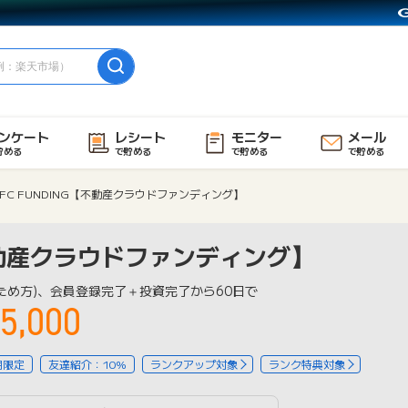
ンケート
レシート
モニター
メール
貯める
で貯める
で貯める
で貯める
FC FUNDING【不動産クラウドファンディング】
【不動産クラウドファンディング】
ため方)、会員登録完了＋投資完了から60日で
5,000
用限定
友達紹介：10%
ランクアップ対象
ランク特典対象