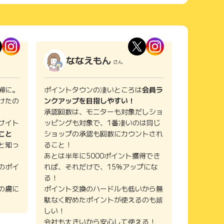
ななえもん
さん
婦に。
ポイントタウンの凄いところは
会員ラ
けたの
ンクアップを目指しやすい！
承認回数は、モニターも対象だしショ
サイト
ッピングも対象で、1番凄いのは同じ
こと
ショップの承認も回数にカウントされ
と知っ
ること！
あとは半年に5000ポイント獲得でき
のポイ
れば、それだけで、15%アップにな
る！
の虜に
ポイント交換のハードルも低いから無
駄なく貯めたポイントが使えるのも嬉
しい！
会社も大きいから安心して使える！