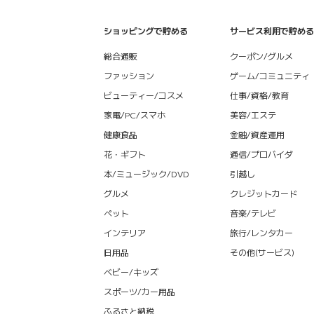
ショッピングで貯める
サービス利用で貯める
総合通販
クーポン/グルメ
ファッション
ゲーム/コミュニティ
ビューティー/コスメ
仕事/資格/教育
家電/PC/スマホ
美容/エステ
健康食品
金融/資産運用
花・ギフト
通信/プロバイダ
本/ミュージック/DVD
引越し
グルメ
クレジットカード
ペット
音楽/テレビ
インテリア
旅行/レンタカー
日用品
その他(サービス)
ベビー/キッズ
スポーツ/カー用品
ふるさと納税