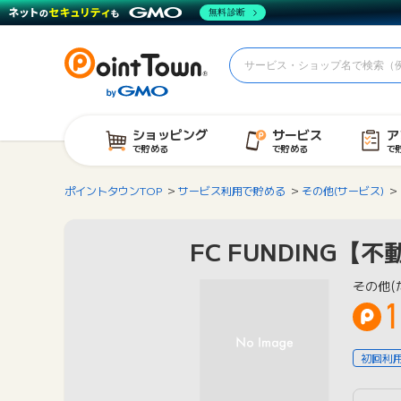
無料診断
ショッピング
サービス
ア
で貯める
で貯める
で
ポイントタウンTOP
サービス利用で貯める
その他(サービス)
FC FUNDING
その他(
1
初回利