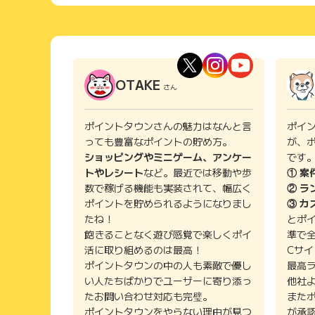
OTAKE
さん
ポイントタウンさんの魅力はなんと言
ポイ
っても豊富なポイントの貯め方。
が、
ショッピングやミニゲーム、アンケー
です
トやレシート
など。最近では移動や歩
① 案
数で稼げる機能も実装されて、幅広く
② ラ
ポイントを貯められるようになりまし
③ カ
たね！
とポ
飽きることなく遊び感覚で楽しくポイ
準で
活に取り組めるのは最高！
Cサ
ポイントタウンの中の人も素敵で優し
最高
い人たちばかりでユーザーに寄り添っ
他社
たお問い合わせ対応も完璧。
また
ポイントタウンをやらない理由が見つ
が承