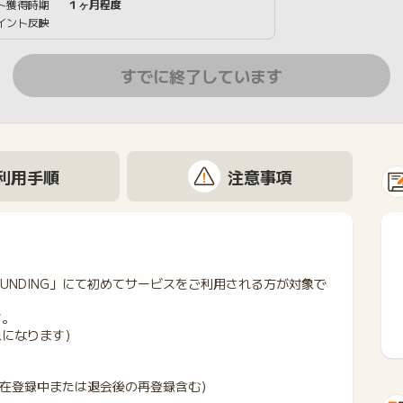
ト獲得時期
１ヶ月程度
イント反映
すでに終了しています
利用手順
注意事項
UNDING」にて初めてサービスをご利用される方が対象で
す。
象になります）
（現在登録中または退会後の再登録含む）