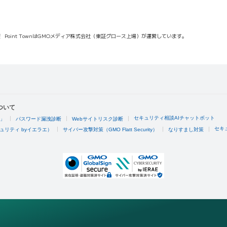
報
Point TownはGMOメディア株式会社（東証グロース上場）が運営しています。
ついて
セキュリティ相談AIチャットボット
4」
パスワード漏洩診断
Webサイトリスク診断
セキ
ュリティ byイエラエ）
サイバー攻撃対策（GMO Flatt Security）
なりすまし対策